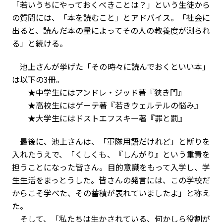
「若いうちにやっておくべきことは？」という生徒から
の質問には、「本を読むこと」とアドバイス。「社会に
出ると、読んだ本の量によってその人の教養度が測られ
る」と続ける。
池上さんが挙げた「その時々に読んでおくといい本」
は以下の3冊。
★中学生にはアンドレ・ジッド著『狭き門』
★高校生にはゲーテ著『若きウェルテルの悩み』
★大学生にはドストエフスキー著『罪と罰』
最後に、池上さんは、「軍隊用語だけれど」と断りを
入れたうえで、「くしくも、『しんがり』という重責を
担うことになった皆さん。目的意識をもって入学し、学
生生活をまっとうした。皆さんの発言には、この学校だ
からこそ学べた、その蓄積が表れていましたよ」と称え
た。
そして、「私たちは生かされている、何かしら役割が