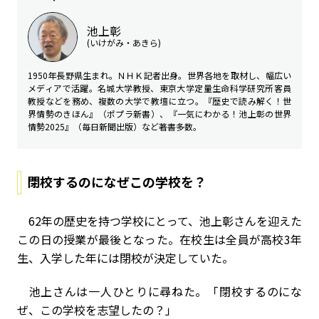
池上彰
(いけがみ・あきら)
1950年長野県生まれ。ＮＨＫ記者出身。世界各地を取材し、幅広い
メディアで活躍。名城大学教授、東京大学定量生命科学研究所客員
教授などを務め、複数の大学で教壇に立つ。『歴史で読み解く！世
界情勢のきほん』（ポプラ新書）、『一気にわかる！池上彰の世界
情勢2025』（毎日新聞出版）など著書多数。
閉校するのになぜこの学校を？
62年の歴史を持つ学校にとって、池上彰さんを迎えた
この日の授業が最後となった。在校生は全員が高校3年
生、入学した年には閉校が決定していた。
池上さんは一人ひとりに尋ねた。「閉校するのにな
ぜ、この学校を志望したの？」