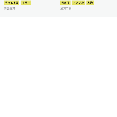
ぞっとする
ホラー
考える
アメリカ
政治
朝宮運河
加賀直樹