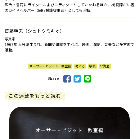
広告・書籍にライターおよびエディターとしてかかわるほか、視覚障がい者
のガイドヘルパー（同行援護従事者）としても活動。
首藤幹夫（シュトウミキオ）
写真家
1967年 大分県生まれ。新聞や雑誌を中心に、映画、演劇、音楽など多方面で
活動。
オーサー・ビジット 教室編
考える
学校
北海道
Share
この連載をもっと読む
オーサー・ビジット 教室編