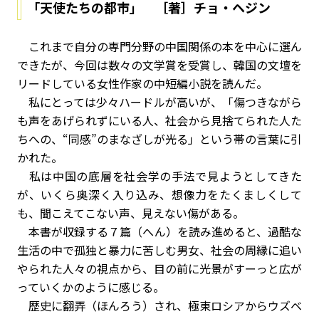
「天使たちの都市」 ［著］チョ・ヘジン
これまで自分の専門分野の中国関係の本を中心に選ん
できたが、今回は数々の文学賞を受賞し、韓国の文壇を
リードしている女性作家の中短編小説を読んだ。
私にとっては少々ハードルが高いが、「傷つきながら
も声をあげられずにいる人、社会から見捨てられた人た
ちへの、“同感”のまなざしが光る」という帯の言葉に引
かれた。
私は中国の底層を社会学の手法で見ようとしてきた
が、いくら奥深く入り込み、想像力をたくましくして
も、聞こえてこない声、見えない傷がある。
本書が収録する７篇（へん）を読み進めると、過酷な
生活の中で孤独と暴力に苦しむ男女、社会の周縁に追い
やられた人々の視点から、目の前に光景がすーっと広が
っていくかのように感じる。
歴史に翻弄（ほんろう）され、極東ロシアからウズベ