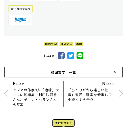
電⼦書籍で買う
韓国文学
海外文学
韓国
Share
韓国文学 一覧
Prev
Next
アジアの作家9人「絶縁」テ
「ひとりだから楽しい仕
ーマに短編集 村田沙耶香
事」書評 現実を俯瞰して
さん、チョン・セランさん
小説と向き合う
ら参加
書評を探す！