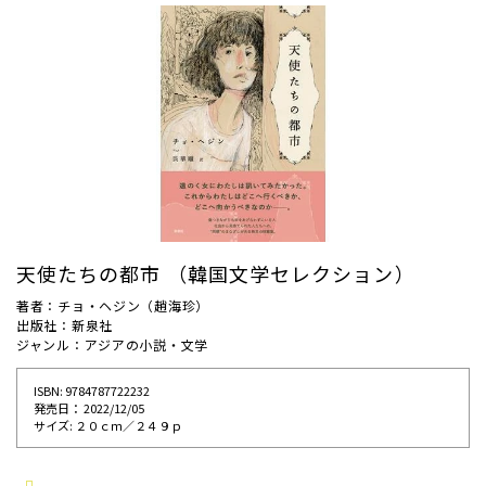
天使たちの都市 （韓国文学セレクション）
著者：チョ・ヘジン（趙海珍）
出版社：新泉社
ジャンル：アジアの小説・文学
ISBN: 9784787722232
発売⽇： 2022/12/05
サイズ: ２０ｃｍ／２４９ｐ