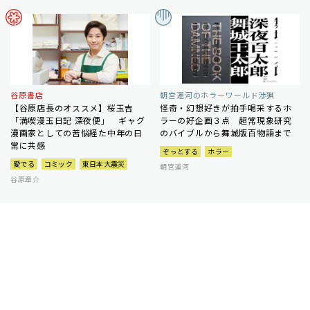
谷原書店
朝宮運河のホラーワールド渉猟
【谷原店長のオススメ】桜玉吉
怪奇・幻想好きが拍手喝采するホ
「満喫漫玉日記 深夜便」 ギャグ
ラーの好企画３点 超常現象研究
漫画家としての苦悩経た中年の日
のバイブルから舞城版百物語まで
常に共感
ぞっとする
ホラー
愛でる
コミック
東日本大震災
朝宮運河
谷原章介