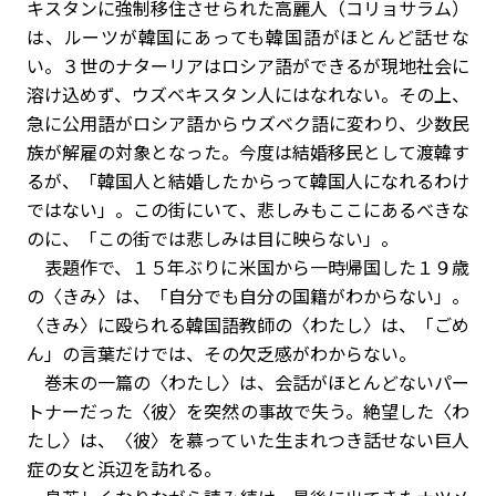
キスタンに強制移住させられた高麗人（コリョサラム）
は、ルーツが韓国にあっても韓国語がほとんど話せな
い。３世のナターリアはロシア語ができるが現地社会に
溶け込めず、ウズベキスタン人にはなれない。その上、
急に公用語がロシア語からウズベク語に変わり、少数民
族が解雇の対象となった。今度は結婚移民として渡韓す
るが、「韓国人と結婚したからって韓国人になれるわけ
ではない」。この街にいて、悲しみもここにあるべきな
のに、「この街では悲しみは目に映らない」。
表題作で、１５年ぶりに米国から一時帰国した１９歳
の〈きみ〉は、「自分でも自分の国籍がわからない」。
〈きみ〉に殴られる韓国語教師の〈わたし〉は、「ごめ
ん」の言葉だけでは、その欠乏感がわからない。
巻末の一篇の〈わたし〉は、会話がほとんどないパー
トナーだった〈彼〉を突然の事故で失う。絶望した〈わ
たし〉は、〈彼〉を慕っていた生まれつき話せない巨人
症の女と浜辺を訪れる。