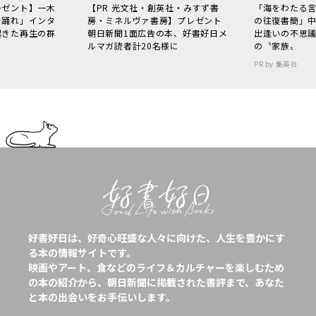
レゼント】一木
【PR 光文社・創英社・みすず書
「海をわたる
で踊れ」インタ
房・ミネルヴァ書房】プレゼント
の往復書簡」
起きた再生の群
朝日新聞1面広告の本、好書好日メ
出逢いの不思
ルマガ読者計20名様に
の〝家族〟
PR by 集英社
好書好日は、好奇心旺盛な人々に向けた、人生を豊かにす
る本の情報サイトです。
映画やアート、食などのライフ＆カルチャーを楽しむため
の本の紹介から、朝日新聞に掲載された書評まで、あなた
と本の出会いをお手伝いします。