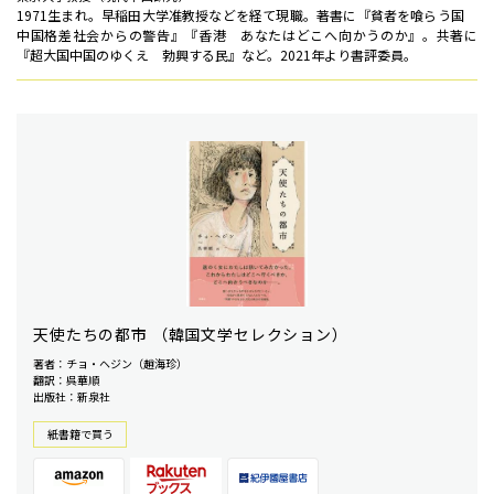
1971生まれ。早稲田大学准教授などを経て現職。著書に『貧者を喰らう国
中国格差社会からの警告』『香港 あなたはどこへ向かうのか』。共著に
『超大国中国のゆくえ 勃興する民』など。2021年より書評委員。
天使たちの都市 （韓国文学セレクション）
著者：チョ・ヘジン（趙海珍）
翻訳：呉華順
出版社：新泉社
紙書籍で買う