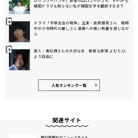
ロッコリーパンチ」訳者の山口さやかさん K-POPも
韓国ドラマも知らない私が韓国文学を翻訳するまで
ドラマ「手塚治虫の戦争」主演・高良健吾さん 戦時
中の少年時代の厳しさと漫画への強い熱量を感じなが
ら
歌人・青松輝さんの大切な本 斬新な表現 よむたび、
より自由に
人気ランキング⼀覧
関連サイト
朝日新聞社のニュースサイト