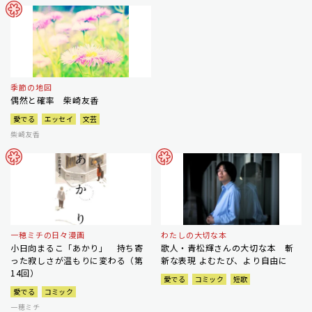
季節の地図
偶然と確率 柴崎友香
愛でる
エッセイ
文芸
柴崎友香
一穂ミチの日々漫画
わたしの大切な本
小日向まるこ「あかり」 持ち寄
歌人・青松輝さんの大切な本 斬
った寂しさが温もりに変わる（第
新な表現 よむたび、より自由に
14回）
愛でる
コミック
短歌
愛でる
コミック
一穂ミチ