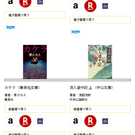
電⼦書籍で買う
電⼦書籍で買う
カケラ （集英社文庫）
流人道中記 上 （中公文庫）
著者：湊 かなえ
著者：浅田次郎
集英社
中央公論新社
紙書籍で買う
紙書籍で買う
電⼦書籍で買う
電⼦書籍で買う