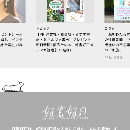
トピック
コラム
レゼント】一木
【PR 光文社・創英社・みすず書
「海をわたる
で踊れ」インタ
房・ミネルヴァ書房】プレゼント
の往復書簡」
起きた再生の群
朝日新聞1面広告の本、好書好日メ
出逢いの不思
ルマガ読者計20名様に
の〝家族〟
PR by 集英社
好書好日は、好奇心旺盛な人々に向けた、人生を豊かにす