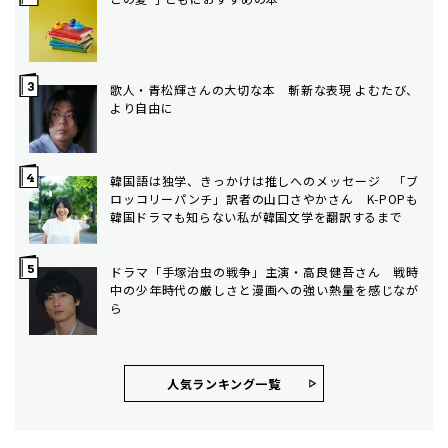
歌人・青松輝さんの大切な本 斬新な表現 よむたび、
より自由に
韓国語は独学、きっかけは推しへのメッセージ 「ブ
ロッコリーパンチ」訳者の山口さやかさん K-POPも
韓国ドラマも知らない私が韓国文学を翻訳するまで
ドラマ「手塚治虫の戦争」主演・高良健吾さん 戦時
中の少年時代の厳しさと漫画への強い熱量を感じなが
ら
人気ランキング⼀覧