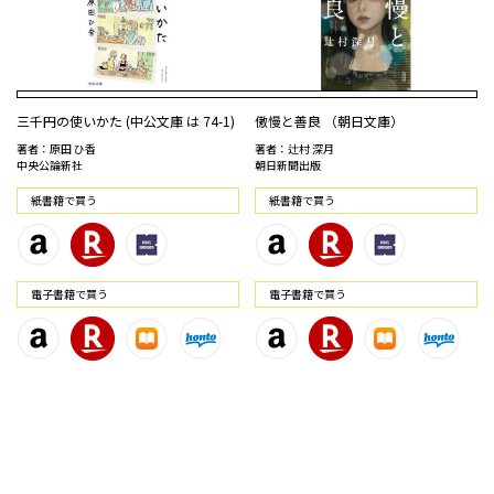
三千円の使いかた (中公文庫 は 74-1)
傲慢と善良 （朝日文庫）
著者：原田 ひ香
著者：辻村 深月
中央公論新社
朝日新聞出版
紙書籍で買う
紙書籍で買う
電⼦書籍で買う
電⼦書籍で買う