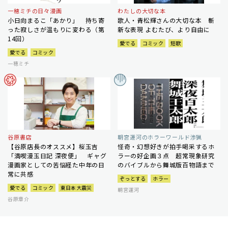
一穂ミチの日々漫画
わたしの大切な本
小日向まるこ「あかり」 持ち寄
歌人・青松輝さんの大切な本 斬
った寂しさが温もりに変わる（第
新な表現 よむたび、より自由に
14回）
愛でる
コミック
短歌
愛でる
コミック
一穂ミチ
谷原書店
朝宮運河のホラーワールド渉猟
【谷原店長のオススメ】桜玉吉
怪奇・幻想好きが拍手喝采するホ
「満喫漫玉日記 深夜便」 ギャグ
ラーの好企画３点 超常現象研究
漫画家としての苦悩経た中年の日
のバイブルから舞城版百物語まで
常に共感
ぞっとする
ホラー
愛でる
コミック
東日本大震災
朝宮運河
谷原章介