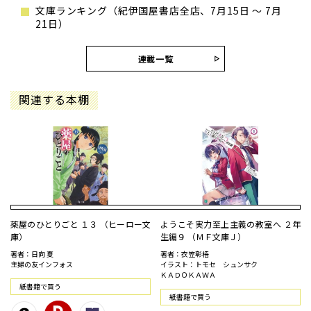
文庫ランキング（紀伊国屋書店全店、7月15日 ～ 7月
21日）
連載一覧
関連する本棚
薬屋のひとりごと １３ （ヒーロー文
ようこそ実力至上主義の教室へ ２年
庫）
生編９ （ＭＦ文庫Ｊ）
著者：日向 夏
著者：衣笠彰梧
主婦の友インフォス
イラスト：トモセ シュンサク
ＫＡＤＯＫＡＷＡ
紙書籍で買う
紙書籍で買う