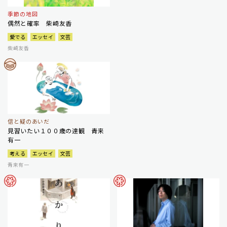
季節の地図
偶然と確率 柴崎友香
愛でる
エッセイ
文芸
柴崎友香
信と疑のあいだ
見習いたい１００歳の達観 青来
有一
考える
エッセイ
文芸
青来有一