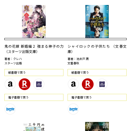
鬼の花嫁 新婚編２ 強まる神子の力
シャイロックの子供たち （文春文
（スターツ出版文庫）
庫）
著者：クレハ
著者：池井戸 潤
スターツ出版
文藝春秋
紙書籍で買う
紙書籍で買う
電⼦書籍で買う
電⼦書籍で買う