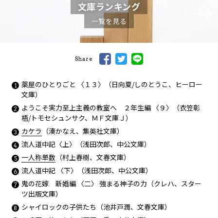
文庫ランキング
一覧を見る
Share
薬屋のひとりごと 〈１３〉（日向夏/しのとうこ、ヒーロー
文庫）
ようこそ実力至上主義の教室へ ２年生編 〈９〉（衣笠彰
梧/トモセシュンサク、ＭＦ文庫Ｊ）
カケラ
（湊かなえ、集英社文庫）
流人道中記〈上〉（浅田次郎、中公文庫）
一人称単数
（村上春樹、文春文庫）
流人道中記 〈下〉（浅田次郎、中公文庫）
鬼の花嫁 新婚編 〈二〉 強まる神子の力（クレハ、スター
ツ出版文庫）
シャイロックの子供たち（池井戸潤、文春文庫）