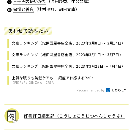
三千円の使いかた
（原田ひ香、中公文庫）
傲慢と善良
（辻村深月、朝日文庫）
あわせて読みたい
文庫ランキング（紀伊国屋書店全店、2023年3月8日 ～ 3月14日）
文庫ランキング（紀伊国屋書店全店、2023年3月1日 ～ 3月7日）
文庫ランキング（紀伊国屋書店全店、2023年3月29日 ～ 4月4日）
上質な眠りも美髪ケアも！ 銀座で体感するReFa
(PR)ReFa GINZA on CREA
Recommended by
好書好日編集部（こうしょこうじつへんしゅうぶ）