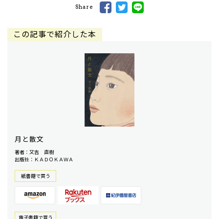
Share
この記事で紹介した本
月と散文
著者：又吉 直樹
出版社：ＫＡＤＯＫＡＷＡ
紙書籍で買う
電⼦書籍で買う