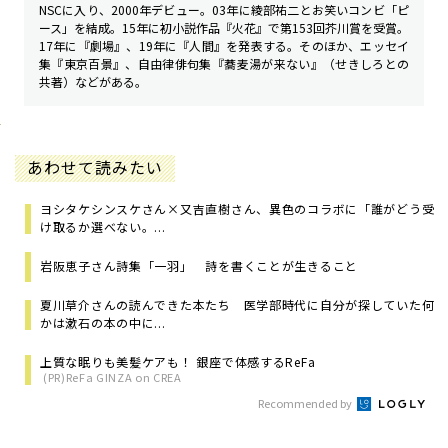
NSCに入り、2000年デビュー。03年に綾部祐二とお笑いコンビ「ピ
ース」を結成。15年に初小説作品『火花』で第153回芥川賞を受賞。
17年に『劇場』、19年に『人間』を発表する。そのほか、エッセイ
集『東京百景』、自由律俳句集『蕎麦湯が来ない』（せきしろとの
共著）などがある。
あわせて読みたい
ヨシタケシンスケさん×又吉直樹さん、異色のコラボに「誰がどう受
け取るか選べない。...
岩阪恵子さん詩集「一羽」 詩を書くことが生きること
夏川草介さんの読んできた本たち 医学部時代に自分が探していた何
かは漱石の本の中に...
上質な眠りも美髪ケアも！ 銀座で体感するReFa
(PR)ReFa GINZA on CREA
Recommended by