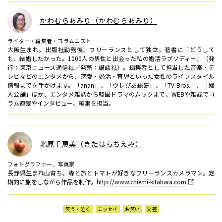
かわむらあみり（かわむらあみり）
ライター・編集者・コラムニスト
大阪生まれ。出版社勤務後、フリーランスとして独立。著書に『どうして
も、結婚したかった。1000人の男性と出会った私の婚活ラプソディー』（発
行：東京ニュース通信社／発売：講談社）。編集者として担当した音楽・テ
レビなどのエンタメから、恋愛・婚活・育児といった女性のライフスタイル
情報までを手がけます。「anan」、「ウレぴあ総研」、「TV Bros.」、「婦
人公論」ほか、エンタメ雑誌から韓国ドラマのムックまで、WEBや雑誌でコ
ラム連載やインタビュー、編集を担当。
北原千恵美（きたはらちえみ）
フォトグラファー、写真家
長野県生まれ山育ち。森と旅とトマトが好きなフリーランスカメラマン。定
期的に旅をしながら作品を制作。
http://www.chiemi-kitahara.com
笑う・泣く
エッセイ
お笑い
文芸