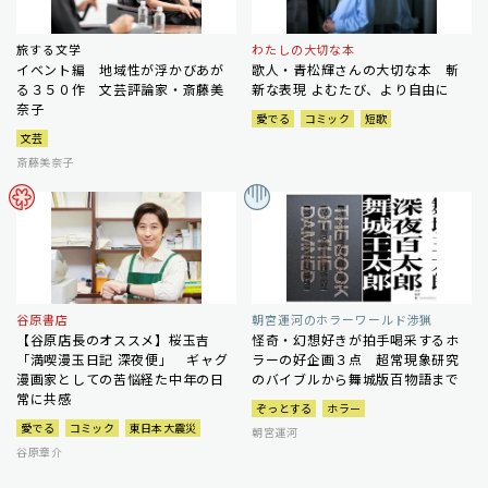
旅する文学
わたしの大切な本
イベント編 地域性が浮かびあが
歌人・青松輝さんの大切な本 斬
る３５０作 文芸評論家・斎藤美
新な表現 よむたび、より自由に
奈子
愛でる
コミック
短歌
文芸
斎藤美奈子
谷原書店
朝宮運河のホラーワールド渉猟
【谷原店長のオススメ】桜玉吉
怪奇・幻想好きが拍手喝采するホ
「満喫漫玉日記 深夜便」 ギャグ
ラーの好企画３点 超常現象研究
漫画家としての苦悩経た中年の日
のバイブルから舞城版百物語まで
常に共感
ぞっとする
ホラー
愛でる
コミック
東日本大震災
朝宮運河
谷原章介