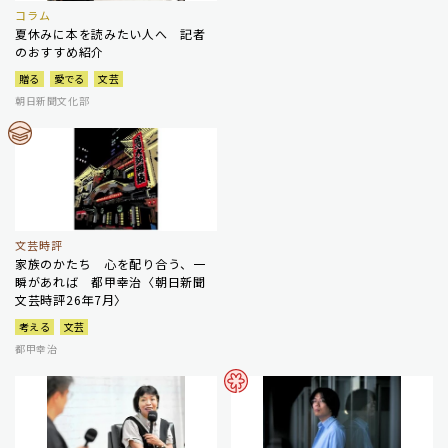
コラム
夏休みに本を読みたい人へ 記者
のおすすめ紹介
贈る
愛でる
文芸
朝日新聞文化部
文芸時評
家族のかたち 心を配り合う、一
瞬があれば 都甲幸治〈朝日新聞
文芸時評26年7月〉
考える
文芸
都甲幸治