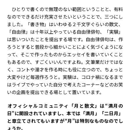
ひとりで書くので無理のない範囲ということと、有料
なのでできるだけ充実させたいということで、三つにし
ました。「書き物」はいわゆる２千文字ぐらいの散文、
「自由律」は十年以上やっている自由律俳句、「実験」
は思いついたことを提出する場です。自由律俳句は、作
ろうとすると普段から細かいことによく気づくようにな
って、そこで作ったものからエッセイを書いていくこと
もあるので、すごくいいんですよね。文筆業だけではな
く、コントや漫才を作る時にも役に立つので、ちょっと
大変やけど毎週作ろうと。実験は、コロナ禍になるまで
はライブでやっていた自分で考えたコーナーなどのお笑
いの企画を提出できる場として置いています。
――オフィシャルコミュニティ「月と散文」は“満月の
日”に開設されていますし、本では「満月」「二日月」
と章立てされてもいますが“月”は特別なものなのでし
ょうか。