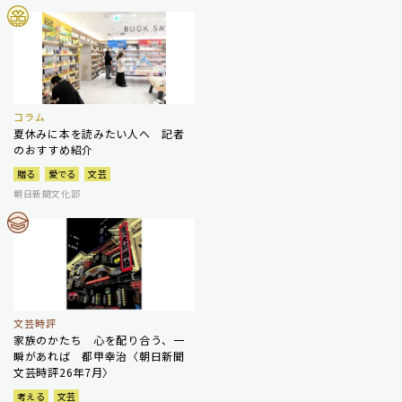
コラム
夏休みに本を読みたい人へ 記者
のおすすめ紹介
贈る
愛でる
文芸
朝日新聞文化部
文芸時評
家族のかたち 心を配り合う、一
瞬があれば 都甲幸治〈朝日新聞
文芸時評26年7月〉
考える
文芸