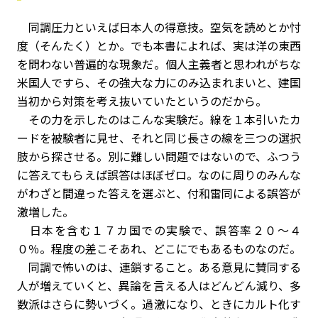
同調圧力といえば日本人の得意技。空気を読めとか忖
度（そんたく）とか。でも本書によれば、実は洋の東西
を問わない普遍的な現象だ。個人主義者と思われがちな
米国人ですら、その強大な力にのみ込まれまいと、建国
当初から対策を考え抜いていたというのだから。
その力を示したのはこんな実験だ。線を１本引いたカ
ードを被験者に見せ、それと同じ長さの線を三つの選択
肢から探させる。別に難しい問題ではないので、ふつう
に答えてもらえば誤答はほぼゼロ。なのに周りのみんな
がわざと間違った答えを選ぶと、付和雷同による誤答が
激増した。
日本を含む１７カ国での実験で、誤答率２０～４
０％。程度の差こそあれ、どこにでもあるものなのだ。
同調で怖いのは、連鎖すること。ある意見に賛同する
人が増えていくと、異論を言える人はどんどん減り、多
数派はさらに勢いづく。過激になり、ときにカルト化す