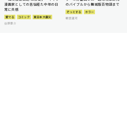
漫画家としての苦悩経た中年の日
のバイブルから舞城版百物語まで
常に共感
ぞっとする
ホラー
愛でる
コミック
東日本大震災
朝宮運河
谷原章介