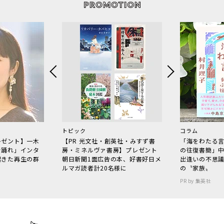
トピック
コラム
レゼント】一木
【PR 光文社・創英社・みすず書
「海をわたる
で踊れ」インタ
房・ミネルヴァ書房】プレゼント
の往復書簡」
起きた再生の群
朝日新聞1面広告の本、好書好日メ
出逢いの不思
ルマガ読者計20名様に
の〝家族〟
PR by 集英社