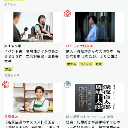
都甲幸治
旅する文学
わたしの大切な本
イベント編 地域性が浮かびあが
歌人・青松輝さんの大切な本 斬
る３５０作 文芸評論家・斎藤美
新な表現 よむたび、より自由に
奈子
愛でる
コミック
短歌
文芸
斎藤美奈子
谷原書店
朝宮運河のホラーワールド渉猟
【谷原店長のオススメ】桜玉吉
怪奇・幻想好きが拍手喝采するホ
「満喫漫玉日記 深夜便」 ギャグ
ラーの好企画３点 超常現象研究