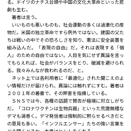
る。ドイツのナチス台頭や中国の文化大革命といった悲
劇も生む。
著者は言う。
いいものも悪いものも、社会運動の多くは過激化の産
物だ。米国の独立革命ですら例外ではない。建国の父た
ちは戦いの中でその恐ろしさを知り、憲法に安全装置を
組み込んだ。「表現の自由」だ。それは表現する「個
人」のための自由ではない。人目を気にせず異論を言っ
てもらえれば、社会がバランスをとり、破滅を避けられ
る。我々みんなが救われるのだ、と。
ネット上では各利用者に「最適化」された聞こえのよ
い情報だけが届けられ、異論には触れずにすむ。著者は
２００１年の著書で、その弊害を指摘している。
ＳＮＳでは今、各種の話題で賛否が極端に対立しがち
だ。「コロナワクチンは生物兵器」といった荒唐無稽な
デマも渦巻く。デマ発信者は強制的に黙らせるべきだと
の意見も多い。「インフルエンサー」たちの強い言葉を