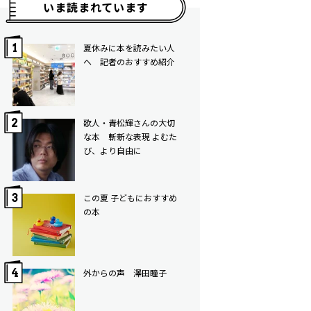
いま読まれています
夏休みに本を読みたい人
へ 記者のおすすめ紹介
歌人・青松輝さんの大切
な本 斬新な表現 よむた
び、より自由に
この夏 子どもにおすすめ
の本
外からの声 澤田瞳子