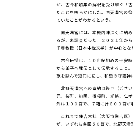
が、古今和歌集の解釈を受け継ぐ「古
たことを明らかにした。同天満宮の祭
ていたことがわかるという。
同天満宮には、本殿内陣深くに納め
るが、未調査だった。２０２１年から
千尋教授（日本中世文学）が中心とな
古今伝授は、１０世紀初めの平安時
から弟子へ秘伝として伝承すること。
歌を詠んで短冊に記し、和歌の守護神
北野天満宮への奉納は後西（ごさい
元、桜町、桃園、後桜町、光格、仁孝
外は１００首で、７箱に計６００首が
これまで住吉大社（大阪市住吉区）
が、いずれも各回５０首で、北野天満