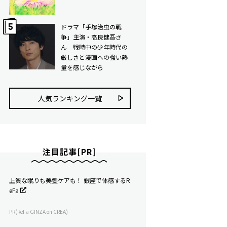
ドラマ「手塚治虫の戦
争」主演・高良健吾さ
ん 戦時中の少年時代の
厳しさと漫画への強い熱
量を感じながら
人気ランキング⼀覧
注目記事[PR]
上質な眠りも美髪ケアも！ 銀座で体感するR
eFa
PR(ReFa GINZA on CREA)