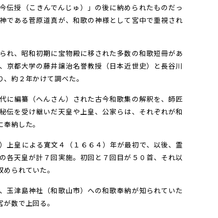
今伝授（こきんでんじゅ）」の後に納められたものだっ
神である菅原道真が、和歌の神様として宮中で重視され
られ、昭和初期に宝物殿に移された多数の和歌短冊があ
、京都大学の藤井譲治名誉教授（日本近世史）と長谷川
り、約２年かけて調べた。
代に編纂（へんさん）された古今和歌集の解釈を、師匠
秘伝を受け継いだ天皇や上皇、公家らは、それぞれが和
に奉納した。
）上皇による寛文４（１６６４）年が最初で、以後、霊
の各天皇が計７回実施。初回と７回目が５０首、それ以
収められていた。
、玉津島神社（和歌山市）への和歌奉納が知られていた
宮が数で上回る。