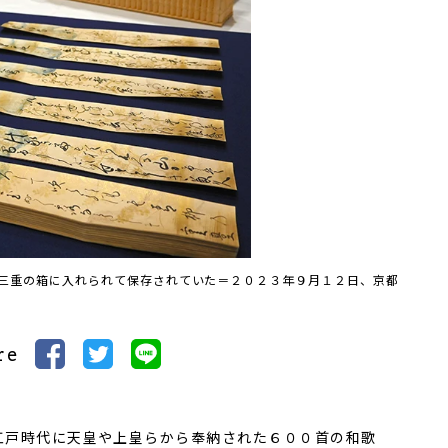
三重の箱に入れられて保存されていた＝２０２３年９月１２日、京都
re
戸時代に天皇や上皇らから奉納された６００首の和歌