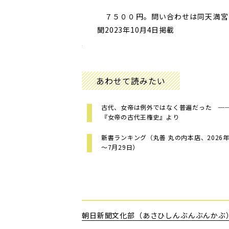
７５００円。問い合わせは同天満宮
聞2023年10月4日掲載
あわせて読みたい
古代、女帝は例外ではなく普遍だった ─
『女帝の古代王権史』より
新書ランキング（丸善 丸の内本店、2026年
～7月29日）
朝日新聞文化部（あさひしんぶんぶんかぶ