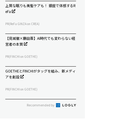
上質な眠りも美髪ケアも！ 銀座で体感するR
eFa
PR(ReFa GINZA on CREA)
【見城徹×藤田晋】AI時代でも変わらない経
営者の本質
PR(FINCHI on GOETHE)
GOETHEとFINCHIがタッグを組み、新メディ
アを創設
PR(FINCHI on GOETHE)
Recommended by