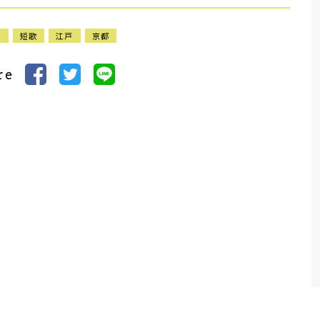
る
短歌
江戸
京都
re