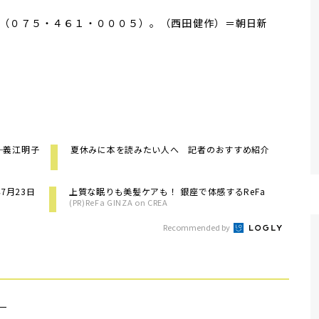
（０７５・４６１・０００５）。（西田健作）＝朝日新
─義江明子
夏休みに本を読みたい人へ 記者のおすすめ紹介
7月23日
上質な眠りも美髪ケアも！ 銀座で体感するReFa
(PR)ReFa GINZA on CREA
Recommended by
）