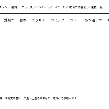
コラム
書評
ニュース
イベント
トピック
次回の読書⾯
連載一覧
好書好日
受賞作
絵本
エッセイ
コミック
ホラー
私が選ぶ本
？
えほん新定番
今めぐりたい児童文学の世界
図鑑の中の小宇宙
首、北野天満宮に 天皇・上皇の直筆など、道真への崇敬示す？