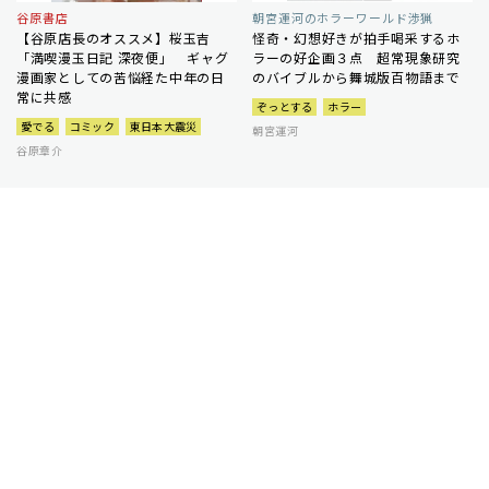
谷原書店
朝宮運河のホラーワールド渉猟
【谷原店長のオススメ】桜玉吉
怪奇・幻想好きが拍手喝采するホ
「満喫漫玉日記 深夜便」 ギャグ
ラーの好企画３点 超常現象研究
漫画家としての苦悩経た中年の日
のバイブルから舞城版百物語まで
常に共感
ぞっとする
ホラー
愛でる
コミック
東日本大震災
朝宮運河
谷原章介