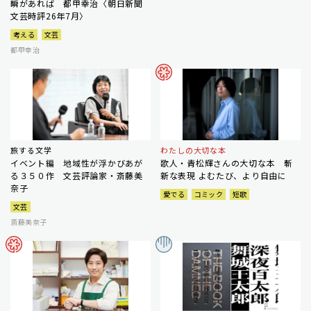
瞬があれば 都甲幸治〈朝日新聞
文芸時評26年7月〉
考える
文芸
都甲幸治
旅する文学
わたしの大切な本
イベント編 地域性が浮かびあが
歌人・青松輝さんの大切な本 斬
る３５０作 文芸評論家・斎藤美
新な表現 よむたび、より自由に
奈子
愛でる
コミック
短歌
文芸
斎藤美奈子