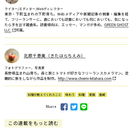
ライター/エディター/Webディレクター
東京・下町生まれの下町育ち。Webメディアや新聞記事の執筆・編集を経
て、フリーランサーに。食においても読書においても何においても、気になっ
たら手を出す雑食系。読書傾向は、エッセー、マンガが多め。
GREEN GHOST
LLC.
所属。
北原千恵美（きたはらちえみ）
フォトグラファー、写真家
長野県生まれ山育ち。森と旅とトマトが好きなフリーランスカメラマン。定
期的に旅をしながら作品を制作。
http://www.chiemi-kitahara.com
料理が教えてくれたこと
味わう
料理
家族
長崎
Share
この連載をもっと読む