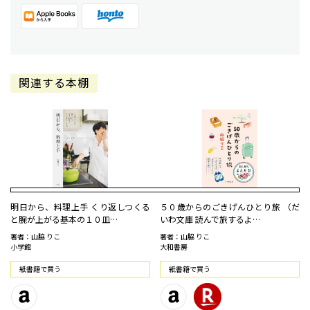
関連する本棚
明日から、料理上手 くり返しつくる
５０歳からのごきげんひとり旅 （だ
と腕が上がる基本の１０皿…
いわ文庫 読んで旅するよ…
著者：山脇 りこ
著者：山脇 りこ
小学館
大和書房
紙書籍で買う
紙書籍で買う