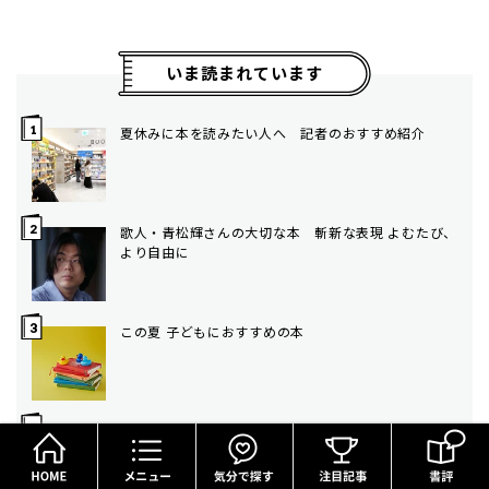
いま読まれています
夏休みに本を読みたい人へ 記者のおすすめ紹介
歌人・青松輝さんの大切な本 斬新な表現 よむたび、
より自由に
この夏 子どもにおすすめの本
外からの声 澤田瞳子
HOME
メニュー
気分で探す