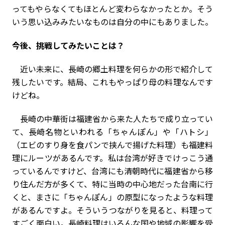
ってもやらなくてもほとんど変わらなかったとか。そう
いう思い込みみたいなものは自分の中にもありました。
――今後、挑戦してみたいことは？
近い未来に、長崎の郷土料理を何らかの形で紹介して
残したいです。結局、これもやっぱり母の料理なんです
けどね。
長崎の中華街は福建省から来た人たちで成り立ってい
て、長崎名物といわれる「ちゃんぽん」や「ハトシ」
（エビのすり身を食パンで挟んで揚げた料理）も福建料
理にルーツがあるんです。私は台湾が好きでけっこう通
っているんですけど、台湾にも清朝時代に福建省から移
り住んだ方が多くて、特に当時の中心地だった台南に行
くと、まさに「ちゃんぽん」の原型になったような料理
があるんですよ。そういうつながりを見ると、料理って
すごく面白い。長崎料理はいろんな国や地域の影響を受