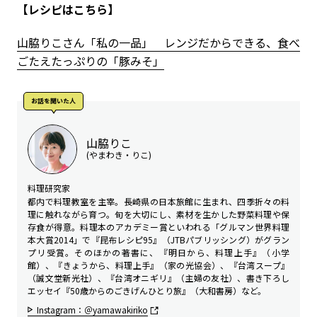
【レシピはこちら】
山脇りこさん「私の一品」 レンジだからできる、食べ
ごたえたっぷりの「豚みそ」
お話を聞いた⼈
山脇りこ
(やまわき・りこ)
料理研究家
都内で料理教室を主宰。長崎県の日本旅館に生まれ、四季折々の料
理に触れながら育つ。旬を大切にし、素材を生かした野菜料理や保
存食が得意。料理本のアカデミー賞といわれる「グルマン世界料理
本大賞2014」で『昆布レシピ95』（JTBパブリッシング）がグラン
プリ受賞。そのほかの著書に、『明日から、料理上手』（小学
館）、『きょうから、料理上手』（家の光協会）、『台湾スープ』
（誠文堂新光社）、『台湾オニギリ』（主婦の友社）、書き下ろし
エッセイ『50歳からのごきげんひとり旅』（大和書房）など。
Instagram：＠yamawakiriko