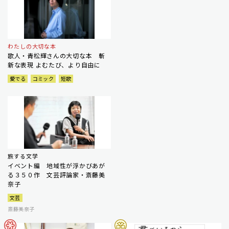
わたしの大切な本
歌人・青松輝さんの大切な本 斬
新な表現 よむたび、より自由に
愛でる
コミック
短歌
旅する文学
イベント編 地域性が浮かびあが
る３５０作 文芸評論家・斎藤美
奈子
文芸
斎藤美奈子