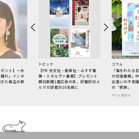
トピック
コラム
レゼント】一木
【PR 光文社・創英社・みすず書
「海をわたる
で踊れ」インタ
房・ミネルヴァ書房】プレゼント
の往復書簡」
起きた再生の群
朝日新聞1面広告の本、好書好日メ
出逢いの不思
ルマガ読者計20名様に
の〝家族〟
PR by 集英社