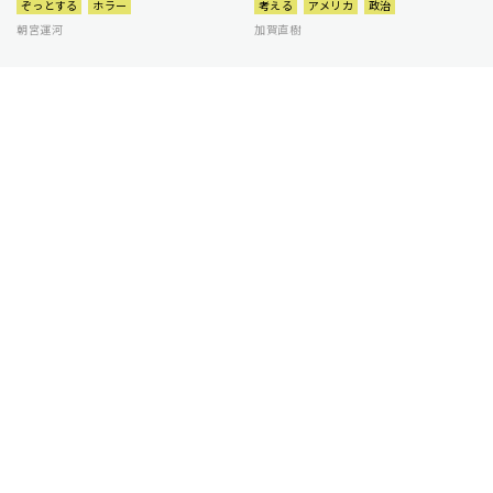
ぞっとする
ホラー
考える
アメリカ
政治
朝宮運河
加賀直樹