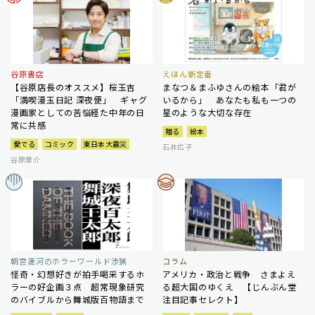
谷原書店
えほん新定番
【谷原店長のオススメ】桜玉吉
まなつ＆まふゆさんの絵本「君が
「満喫漫玉日記 深夜便」 ギャグ
いるから」 あなたも私も一つの
漫画家としての苦悩経た中年の日
星のような大切な存在
常に共感
贈る
絵本
愛でる
コミック
東日本大震災
石井広子
谷原章介
朝宮運河のホラーワールド渉猟
コラム
怪奇・幻想好きが拍手喝采するホ
アメリカ・政治と戦争 さまよえ
ラーの好企画３点 超常現象研究
る超大国のゆくえ 【じんぶん堂
のバイブルから舞城版百物語まで
注目記事セレクト】