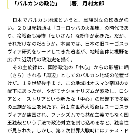
「バルカンの政治」 ［著］月村太郎
日本でバルカン地域というと、民族対立の印象が強
い。２０世紀初頭は「ヨーロッパの火薬庫」の時代であ
り、冷戦後も凄惨（せいさん）な紛争が起きた。だが、
それだけなのだろうか。本書では、日本の旧ユーゴスラ
ヴィア研究をリードしてきた著者が、地域全体に視野を
広げて近現代の政治史を描く。
その主旋律は、国際政治の「中心」からの影響に晒
（さら）される「周辺」としてのバルカン地域の位置づ
けだ。１９世紀後半まで、この地域はオスマン帝国の支
配下にあったが、やがてナショナリズムが波及し、ロシ
アとオーストリアという新たな「中心」の影響下で多数
の民族が独立を果たす。第１次世界大戦後はユーゴスラ
ヴィアが建国され、ファシズムでも共産主義でもなく国
王独裁という手法で政治対立を封じ込めるなど、独自性
が見られた。しかし、第２次世界大戦時にはナチス・ド