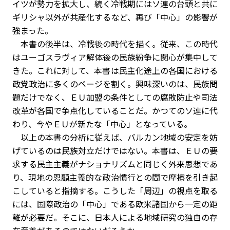
イツが勢力を拡大し、続く冷戦期にはソ連の台頭と共に
ギリシャ以外が共産化するなど、再び「中心」の影響が
強まった。
本書の後半は、冷戦後の時代を描く。従来、この時代
はユーゴスラヴィア解体後の民族紛争に関心が集中して
きた。これに対して、本書は民主化途上の各国における
政党政治に多くのページを割く。興味深いのは、民族問
題だけでなく、ＥＵ加盟の条件としての腐敗防止や司法
改革が各国で争点化していることだ。かつてのソ連に代
わり、今やＥＵが新たな「中心」となっている。
以上の本書の分析に従えば、バルカン地域の安定を妨
げているのは民族対立だけではない。本書は、ＥＵの要
求する民主主義がナショナリズムと同じく外来思想であ
り、現地の恩顧主義的な政治慣行との間で摩擦を引き起
こしていると指摘する。こうした「周辺」の視点を取る
には、国際政治の「中心」である欧米諸国から一定の距
離が必要だ。そこに、日本人による地域研究の独自の存