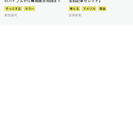
のバイブルから舞城版百物語まで
注目記事セレクト】
ぞっとする
ホラー
考える
アメリカ
政治
朝宮運河
加賀直樹