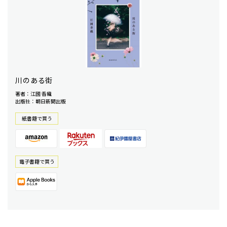
川のある街
著者：江國 香織
出版社：朝日新聞出版
紙書籍で買う
電⼦書籍で買う