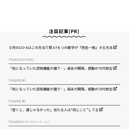
注目記事[PR]
８月のロト6はこの方法で買え!!６つの数字が『完全一致』する方法
PR(株式会社MURA)
「気になっていた認知機能が菌で…」森永が開発。感動の70代続出
PR(森永乳業)
「気になっていた認知機能が菌で…」森永が開発。感動の70代続出
PR(森永乳業)
「宝くじ、運じゃなかった」当たる人は“同じこと”してる
PR(合同会社デジタルファーム )