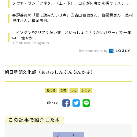
ソウヤ・ブン「ツネタ」（上・下） 自分が何者かを探すミステリー
書評委員の「夏に読みたい３点」③古田徹也さん、御厨貴さん、美村
里江さん、横尾忠則...
「イソジン®クリアうがい薬」といっしょに「うがいパワー」で一年
中！ 健やか
(PR)iNova｜Hugkum
Recommended by
朝日新聞文化部（あさひしんぶんぶんかぶ）
愛でる
文芸
少女
シニア
Share
この記事で紹介した本