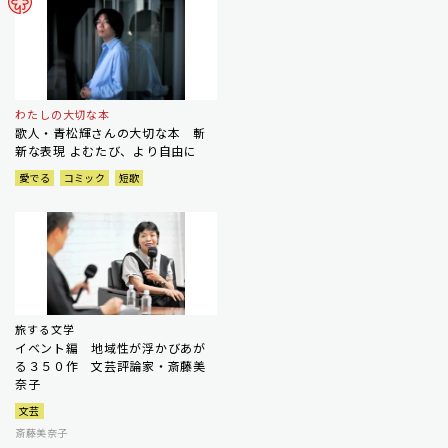
わたしの大切な本
歌人・青松輝さんの大切な本 斬
新な表現 よむたび、より自由に
愛でる
コミック
短歌
旅する文学
イベント編 地域性が浮かびあが
る３５０作 文芸評論家・斎藤美
奈子
文芸
斎藤美奈子