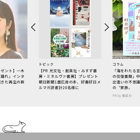
トピック
コラム
レゼント】一木
【PR 光文社・創英社・みすず書
「海をわたる
で踊れ」インタ
房・ミネルヴァ書房】プレゼント
の往復書簡」
起きた再生の群
朝日新聞1面広告の本、好書好日メ
出逢いの不思
ルマガ読者計20名様に
の〝家族〟
PR by 集英社