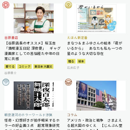
谷原書店
えほん新定番
【谷原店長のオススメ】桜玉吉
まなつ＆まふゆさんの絵本「君が
「満喫漫玉日記 深夜便」 ギャグ
いるから」 あなたも私も一つの
漫画家としての苦悩経た中年の日
星のような大切な存在
常に共感
贈る
絵本
愛でる
コミック
東日本大震災
石井広子
谷原章介
朝宮運河のホラーワールド渉猟
コラム
怪奇・幻想好きが拍手喝采するホ
アメリカ・政治と戦争 さまよえ
ラーの好企画３点 超常現象研究
る超大国のゆくえ 【じんぶん堂