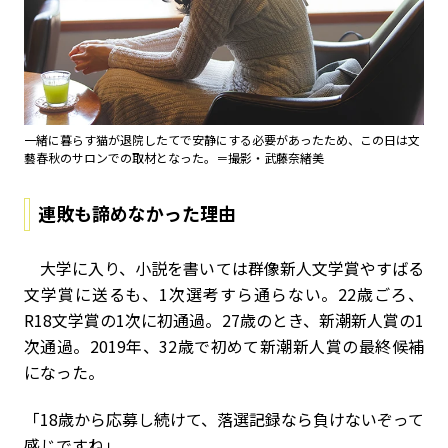
一緒に暮らす猫が退院したてで安静にする必要があったため、この日は文
藝春秋のサロンでの取材となった。＝撮影・武藤奈緒美
連敗も諦めなかった理由
大学に入り、小説を書いては群像新人文学賞やすばる
文学賞に送るも、1次選考すら通らない。22歳ごろ、
R18文学賞の1次に初通過。27歳のとき、新潮新人賞の1
次通過。2019年、32歳で初めて新潮新人賞の最終候補
になった。
「18歳から応募し続けて、落選記録なら負けないぞって
感じですね」