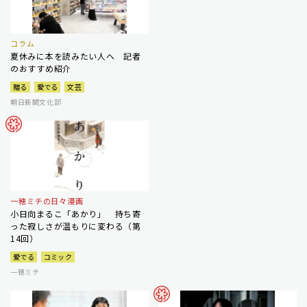
コラム
夏休みに本を読みたい人へ 記者
のおすすめ紹介
贈る
愛でる
文芸
朝日新聞文化部
一穂ミチの日々漫画
小日向まるこ「あかり」 持ち寄
った寂しさが温もりに変わる（第
14回）
愛でる
コミック
一穂ミチ