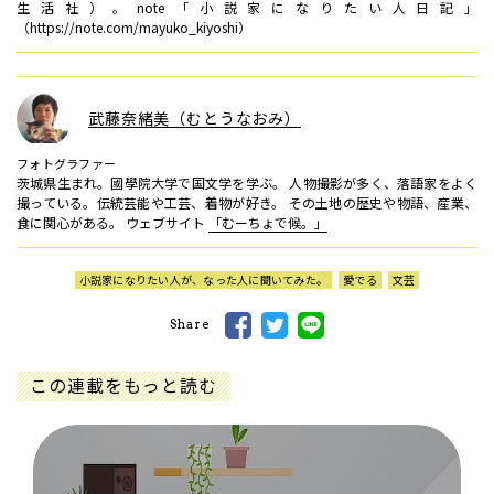
生活社）。note「小説家になりたい人日記」
（https://note.com/mayuko_kiyoshi）
武藤奈緒美（むとうなおみ）
フォトグラファー
茨城県生まれ。國學院大学で国文学を学ぶ。 人物撮影が多く、落語家をよく
撮っている。伝統芸能や工芸、着物が好き。 その土地の歴史や物語、産業、
食に関心がある。 ウェブサイト
「むーちょで候。」
小説家になりたい人が、なった人に聞いてみた。
愛でる
文芸
Share
この連載をもっと読む