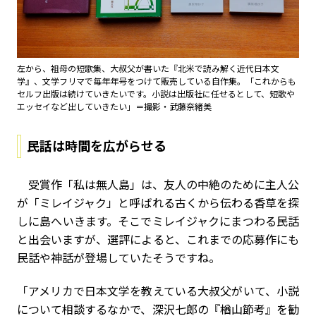
左から、祖母の短歌集、大叔父が書いた『北米で読み解く近代日本文
学』、文学フリマで毎年年号をつけて販売している自作集。「これからも
セルフ出版は続けていきたいです。小説は出版社に任せるとして、短歌や
エッセイなど出していきたい」＝撮影・武藤奈緒美
民話は時間を広がらせる
受賞作「私は無人島」は、友人の中絶のために主人公
が「ミレイジャク」と呼ばれる古くから伝わる香草を探
しに島へいきます。そこでミレイジャクにまつわる民話
と出会いますが、選評によると、これまでの応募作にも
民話や神話が登場していたそうですね。
「アメリカで日本文学を教えている大叔父がいて、小説
について相談するなかで、深沢七郎の『楢山節考』を勧