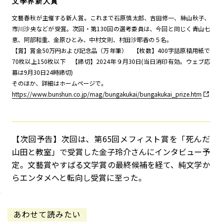
文學界新人賞
文藝春秋が主催する新人賞。これまで石原慎太郎、吉田修一、絲山秋子、
市川沙央などが受賞。次回・第130回の選考委員は、今回と同じく青山七
恵、阿部和重、金原ひとみ、中村文則、村田沙耶香の５名。
【賞】賞金50万円および記念品（万年筆） 【枚数】400字詰原稿用紙で
70枚以上150枚以下 【締切】2024年９月30日(当日消印有効。ウェブ応
募は9月30日24時締切)
そのほか、詳細はホームページで。
https://www.bunshun.co.jp/mag/bungakukai/bungakukai_prize.htm
【次回予告】次回は、第65回メフィスト賞を「死んだ
山田と教室」で受賞した金子玲介さんにインタビュー予
定。文藝賞やすばる文学賞の最終候補を経て、純文学か
らエンタメへと転向し受賞に至った。
あわせて読みたい