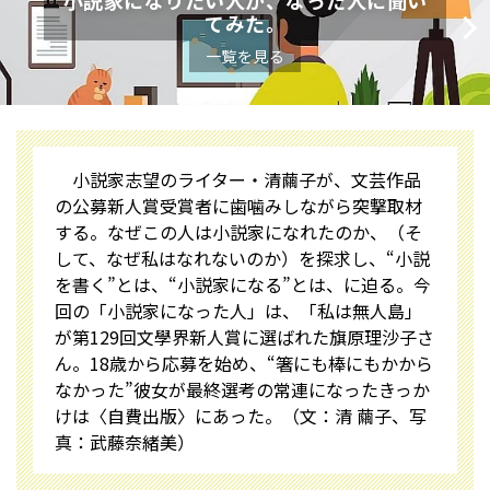
小説家になりたい人が、なった人に聞い
てみた。
一覧を見る
小説家志望のライター・清繭子が、文芸作品
の公募新人賞受賞者に歯噛みしながら突撃取材
する。なぜこの人は小説家になれたのか、（そ
して、なぜ私はなれないのか）を探求し、“小説
を書く”とは、“小説家になる”とは、に迫る。今
回の「小説家になった人」は、「私は無人島」
が第129回文學界新人賞に選ばれた旗原理沙子さ
ん。18歳から応募を始め、“箸にも棒にもかから
なかった”彼女が最終選考の常連になったきっか
けは〈自費出版〉にあった――。（文：清 繭子、写
真：武藤奈緒美）