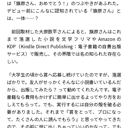
は「旗原さん、おめでとう！」のつぶやきがあふれた。
デビュー前にこんなに認知されている「旗原さん」と
は、一体……？
前回取材した大原鉄平さんによると、旗原さんはこれ
まで落選した小説を文学フリマやAmazonの
KDP（Kindle Direct Publishing：電子書籍の自費出版
サービス）で販売し、その界隈では名の知られた存在ら
しい。
「大学生の頃から賞へ応募し続けていたのですが、落選
ばかりで。友人がせっかくそんなに小説書いているんだ
から、出版してみたら？ って勧めてくれたんです。電子
書籍なら費用もかけずに簡単に出せるよってやり方をお
しえてもらって。でも、実行するには自分の殻を破る必
要がありました。それまで『賞をとって、プロになっ
て、たくさんの人に読んでもらう』と思ってやってきた
ので、その前に世に出しちゃっていいのかなって。でも