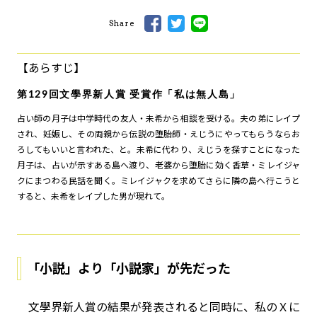
Share
【あらすじ】
第129回文學界新人賞 受賞作「私は無人島」
占い師の月子は中学時代の友人・未希から相談を受ける。夫の弟にレイプ
され、妊娠し、その両親から伝説の堕胎師・えじうにやってもらうならお
ろしてもいいと言われた、と。未希に代わり、えじうを探すことになった
月子は、占いが示すある島へ渡り、老婆から堕胎に効く香草・ミレイジャ
クにまつわる民話を聞く。ミレイジャクを求めてさらに隣の島へ行こうと
すると、未希をレイプした男が現れて――。
「小説」より「小説家」が先だった
文學界新人賞の結果が発表されると同時に、私のＸに