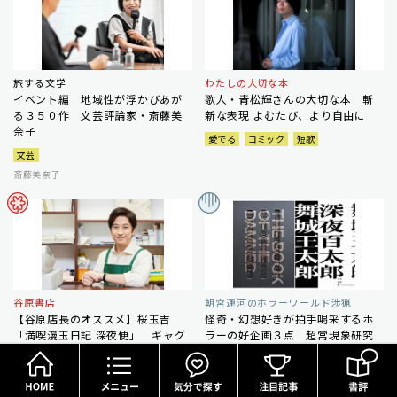
旅する文学
わたしの大切な本
イベント編 地域性が浮かびあが
歌人・青松輝さんの大切な本 斬
る３５０作 文芸評論家・斎藤美
新な表現 よむたび、より自由に
奈子
愛でる
コミック
短歌
文芸
斎藤美奈子
谷原書店
朝宮運河のホラーワールド渉猟
【谷原店長のオススメ】桜玉吉
怪奇・幻想好きが拍手喝采するホ
「満喫漫玉日記 深夜便」 ギャグ
ラーの好企画３点 超常現象研究
漫画家としての苦悩経た中年の日
のバイブルから舞城版百物語まで
HOME
メニュー
気分で探す
常に共感
ぞっとする
ホラー
愛でる
コミック
東日本大震災
朝宮運河