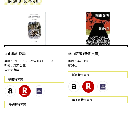
関連する本棚
大山猫の物語
楢山節考 (新潮文庫)
著者：クロード・レヴィ=ストロース
著者：深沢 七郎
監修：渡辺 公三
新潮社
みすず書房
紙書籍で買う
紙書籍で買う
電⼦書籍で買う
電⼦書籍で買う