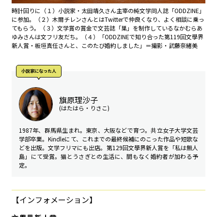
時計回りに（１）小説家・太田靖久さん主宰の純文学同人誌「ODDZINE」
に参加。（２）木爾チレンさんとはTwitterで仲良くなり、よく相談に乗っ
てもらう。（３）文学賞の賞金で文芸誌「巣」を制作しているなかむらあ
ゆみさんは文フリ友だち。（４）「ODDZINEで知り合った第119回文學界
新人賞・板垣真任さんと、このたび婚約しました」＝撮影・武藤奈緒美
小説家になった人
旗原理沙子
(はたはら・りさこ)
1987年、群馬県生まれ。東京、大阪などで育つ。共立女子大学文芸
学部卒業。Kindleにて、これまでの最終候補にのこった作品や短歌な
どを出版。文学フリマにも出店。第129回文學界新人賞を「私は無人
島」にて受賞。猫とうさぎとの生活に、間もなく婚約者が加わる予
定。
【インフォメーション】