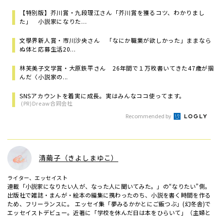
【特別版】芥川賞・九段理江さん「芥川賞を獲るコツ、わかりまし
た」 小説家になりた...
文學界新人賞・市川沙央さん 「なにか職業が欲しかった」ままなら
ぬ体と応募生活20...
林芙美子文学賞・大原鉄平さん 26年間で１万枚書いてきた47歳が掴
んだ〈小説家の...
SNSアカウントを着実に成長。実はみんなココ使ってます。
(PR)Dreaw合同会社
Recommended by
清繭子（きよしまゆこ）
ライター、エッセイスト
連載「小説家になりたい人が、なった人に聞いてみた。」の“なりたい”側。
出版社で雑誌・まんが・絵本の編集に携わったのち、小説を書く時間を作る
ため、フリーランスに。 エッセイ集「夢みるかかとにご飯つぶ」(幻冬舎)で
エッセイストデビュー。近著に「学校を休んだ日は本をひらいて」（主婦と