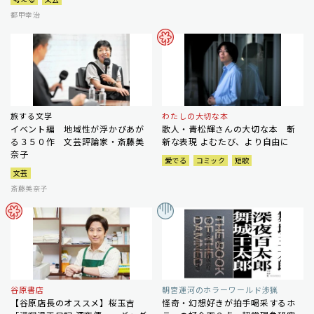
都甲幸治
旅する文学
わたしの大切な本
イベント編 地域性が浮かびあが
歌人・青松輝さんの大切な本 斬
る３５０作 文芸評論家・斎藤美
新な表現 よむたび、より自由に
奈子
愛でる
コミック
短歌
文芸
斎藤美奈子
谷原書店
朝宮運河のホラーワールド渉猟
【谷原店長のオススメ】桜玉吉
怪奇・幻想好きが拍手喝采するホ