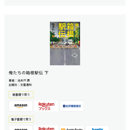
俺たちの箱根駅伝 下
著者：池井戸 潤
出版社：文藝春秋
紙書籍で買う
電⼦書籍で買う