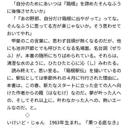
「自分のためにあいつは『箱根』を諦めた――そんなふう
に後悔させたいか」
「『あの野郎、自分だけ箱根に出やがって』ってな。
そんなふうに思ってる方が楽じゃないか。そう思わせて
おいてやれ」
甲斐のこの言葉に、思わず目頭が熱くなるのだが、他
にも池井戸節とでも呼びたくなる名場面、名台詞（ぜり
ふ）が、本書の随所にちりばめられている。それらは、
清澄な水のように、ひたひたと心に沁（し）みわたる。
読み終えて、思い至る。「箱根駅伝」を描いているの
に、駅伝としては季節外れの４月に刊行された理由に。
本書は、この春、新たなスタートに立った全ての人へ向
けた作者からの餞（はなむけ）なのだ。夢が叶った人へ
の、そしてそれ以上に、叶わなかった人への、熱いエー
ルなのだ、と。
◇
いけいど・じゅん 1963年生まれ。『果つる底なき』