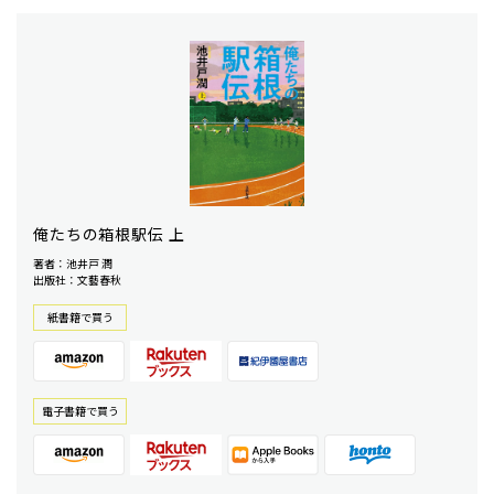
俺たちの箱根駅伝 上
著者：池井戸 潤
出版社：文藝春秋
紙書籍で買う
電⼦書籍で買う