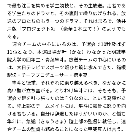
で最も注目を集める学生競技と、その生放送。走者であ
る学生たちのドラマと、その裏側で繰り広げられる、放
送のプロたちのもう一つのドラマ。それはまるで、池井
戸版「プロジェクトX」（豪華２本立て！）のようでも
ある。
連合チームの中心にいるのは、予選会で10秒及ばず
11位となり、本選出場が叶（かな）わなかった明誠学
院大学の四年生・青葉隼斗。放送チームの中心にいるの
は、大日テレビでスポーツ畑ひと筋に歩んできた、箱根
駅伝・チーフプロデューサー・徳重亮。
隼斗と徳重、それぞれに乗り越えるべき、なかなかに
高い壁が立ち塞がる。とりわけ隼斗には、そもそも、予
選会で足を引っ張ったのは自分なのに、という葛藤があ
る。陸上部のチームメイトには、隼斗に露骨に怒りを向
ける者もいる。自分は辞退したほうがいいのか、と悩む
隼斗に、急遽（きゅうきょ）陸上部の監督に就任し、連
合チームの監督も務めることになった甲斐真人は言う。