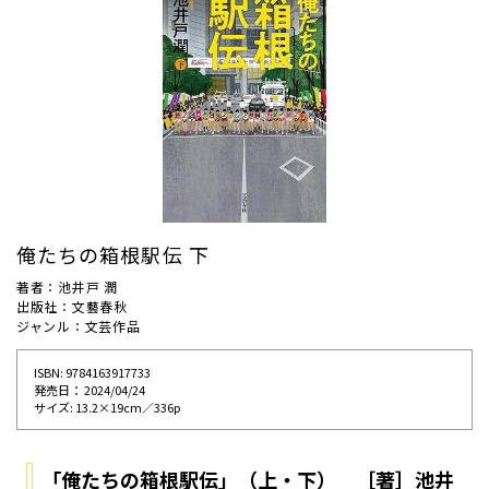
俺たちの箱根駅伝 下
著者：池井戸 潤
出版社：文藝春秋
ジャンル：文芸作品
ISBN: 9784163917733
発売⽇： 2024/04/24
サイズ: 13.2×19cm／336p
「俺たちの箱根駅伝」（上・下） ［著］池井