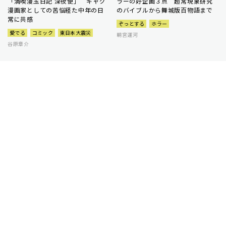
「満喫漫玉日記 深夜便」 ギャグ
ラーの好企画３点 超常現象研究
漫画家としての苦悩経た中年の日
のバイブルから舞城版百物語まで
常に共感
ぞっとする
ホラー
愛でる
コミック
東日本大震災
朝宮運河
谷原章介