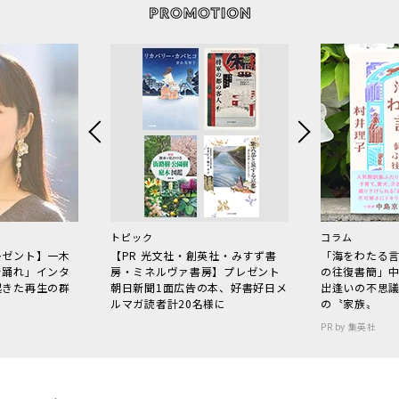
トピック
コラム
レゼント】一木
【PR 光文社・創英社・みすず書
「海をわたる
で踊れ」インタ
房・ミネルヴァ書房】プレゼント
の往復書簡」
起きた再生の群
朝日新聞1面広告の本、好書好日メ
出逢いの不思
ルマガ読者計20名様に
の〝家族〟
PR by 集英社