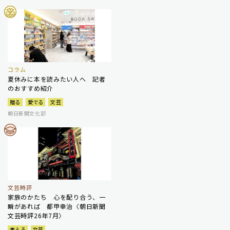
コラム
夏休みに本を読みたい人へ 記者
のおすすめ紹介
贈る
愛でる
文芸
朝日新聞文化部
文芸時評
家族のかたち 心を配り合う、一
瞬があれば 都甲幸治〈朝日新聞
文芸時評26年7月〉
考える
文芸