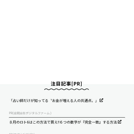
注目記事[PR]
「占い師だけが知ってる〝お金が増える人の共通点〟」
PR(合同会社デジタルファーム )
８月のロト6はこの方法で買え!!６つの数字が『完全一致』する方法