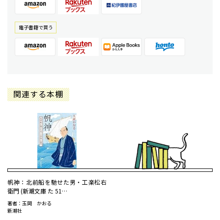
電⼦書籍で買う
関連する本棚
帆神：北前船を馳せた男・工楽松右
衛門 (新潮文庫 た 51…
著者：玉岡 かおる
新潮社