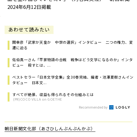
2024年6月12日掲載
あわせて読みたい
関幸彦「武家か天皇か 中世の選択」インタビュー 二つの権力、変
遷に迫る
佐伯真一さん「平家物語の合戦 戦争はどう文学になるのか」インタ
ビュー 殺すとは、...
ベストセラー「日本文学全集」全30巻完結、編者・池澤夏樹さんイン
タビュー 日本文...
すべてが絶景、収益も得られるその仕組みとは
(PR)COCO VILLA on GOETHE
Recommended by
朝日新聞文化部（あさひしんぶんぶんかぶ）