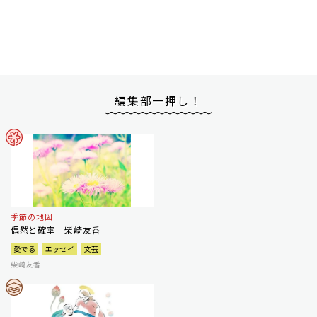
編集部一押し！
季節の地図
偶然と確率 柴崎友香
愛でる
エッセイ
文芸
柴崎友香