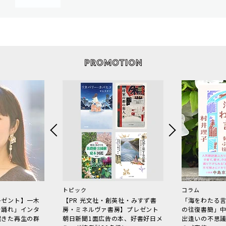
トピック
コラム
レゼント】一木
【PR 光文社・創英社・みすず書
「海をわたる
で踊れ」インタ
房・ミネルヴァ書房】プレゼント
の往復書簡」
起きた再生の群
朝日新聞1面広告の本、好書好日メ
出逢いの不思