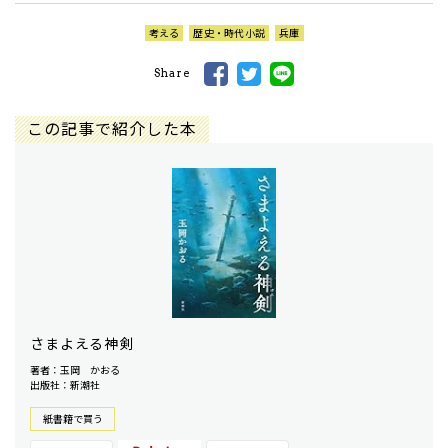
考える
歴史・時代小説
兵庫
Share
この記事で紹介した本
さまよえる神剣
著者：玉岡 かおる
出版社：新潮社
紙書籍で買う