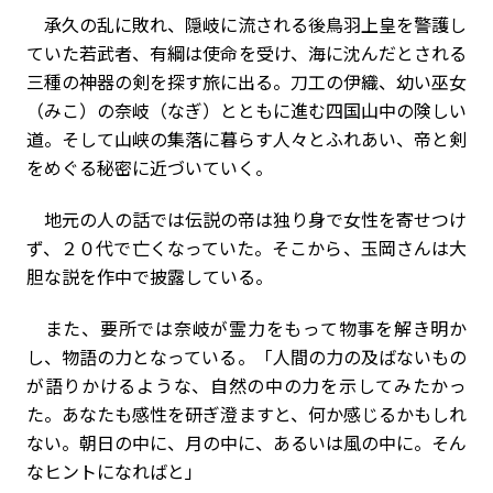
承久の乱に敗れ、隠岐に流される後鳥羽上皇を警護し
ていた若武者、有綱は使命を受け、海に沈んだとされる
三種の神器の剣を探す旅に出る。刀工の伊織、幼い巫女
（みこ）の奈岐（なぎ）とともに進む四国山中の険しい
道。そして山峡の集落に暮らす人々とふれあい、帝と剣
をめぐる秘密に近づいていく。
地元の人の話では伝説の帝は独り身で女性を寄せつけ
ず、２０代で亡くなっていた。そこから、玉岡さんは大
胆な説を作中で披露している。
また、要所では奈岐が霊力をもって物事を解き明か
し、物語の力となっている。「人間の力の及ばないもの
が語りかけるような、自然の中の力を示してみたかっ
た。あなたも感性を研ぎ澄ますと、何か感じるかもしれ
ない。朝日の中に、月の中に、あるいは風の中に。そん
なヒントになればと」