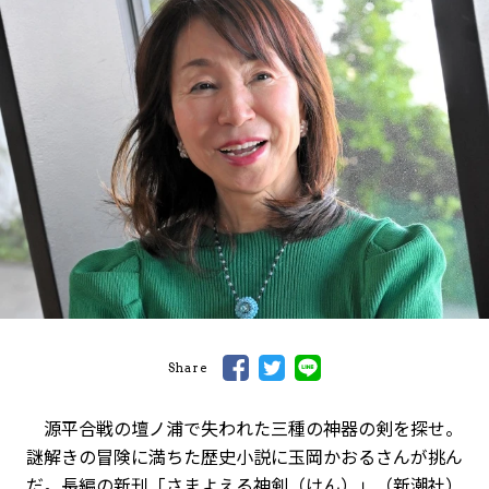
Share
源平合戦の壇ノ浦で失われた三種の神器の剣を探せ。
謎解きの冒険に満ちた歴史小説に玉岡かおるさんが挑ん
だ。長編の新刊「さまよえる神剣（けん）」（新潮社）