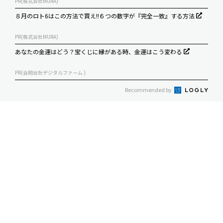
PR(株式会社MURA)
８月のロト6はこの方法で買え!!６つの数字が『完全一致』する方法
PR(株式会社MURA)
あなたの金運はどう？宝くじに縁がある時、金運はこう変わる
PR(合同会社デジタルファーム )
Recommended by