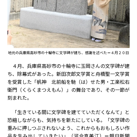
地元の兵庫県高砂市の十輪寺に文学碑が建ち、感謝を述べた＝４月２０日
４月、兵庫県高砂市の十輪寺に玉岡さんの文学碑が建
ち、除幕式があった。新田次郎文学賞と舟橋聖一文学賞
を受賞した「帆神 北前船を馳（は）せた男・工楽松右
衛門（くらくまつえもん）」の舞台であり、その一節が
刻まれた。
「生きている間に文学碑を建てていただくなんて」と
恐縮しながらも、気持ちを新たにしている。「文学碑の
重みに押しつぶされないよう、これからもおもしろい作
品を生み出していきたい」（河合真美江）＝朝日新聞