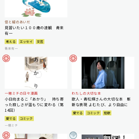
信と疑のあいだ
見習いたい１００歳の達観 青来
有一
考える
エッセイ
文芸
青来有一
一穂ミチの日々漫画
わたしの大切な本
小日向まるこ「あかり」 持ち寄
歌人・青松輝さんの大切な本 斬
った寂しさが温もりに変わる（第
新な表現 よむたび、より自由に
14回）
愛でる
コミック
短歌
愛でる
コミック
一穂ミチ