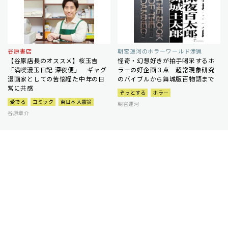
谷原書店
朝宮運河のホラーワールド渉猟
【谷原店長のオススメ】桜玉吉
怪奇・幻想好きが拍手喝采するホ
「満喫漫玉日記 深夜便」 ギャグ
ラーの好企画３点 超常現象研究
漫画家としての苦悩経た中年の日
のバイブルから舞城版百物語まで
常に共感
ぞっとする
ホラー
愛でる
コミック
東日本大震災
朝宮運河
谷原章介