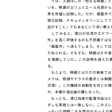
では、人間はこの「他なる映画」と
いを、映画の父リュミエール兄弟から
衆を完璧に記録した。だが、画面外で
限な記録、ドキュメンタリーにしてフ
逃がすこと」でもあるという深い教え
してみると、濱口が台湾のエドワー
件』を高く評価するのも不思議ではな
「画面外」へ消えてしまう。そこでは
だねられる。そもそも、映画はその冒
を強調していた。この説明を超えた
る。
もとより、映画とはただの娯楽では
メラは、物語やドラマの要求とは無関
沢清）。この機械の自動性を何とか陣
が、本書の演出論の鍵となった。
もっとも、濱口自身の監督作品はと
ずしも実践とは一致しない。このズレ
っかいな問題こそを面白がる一人の