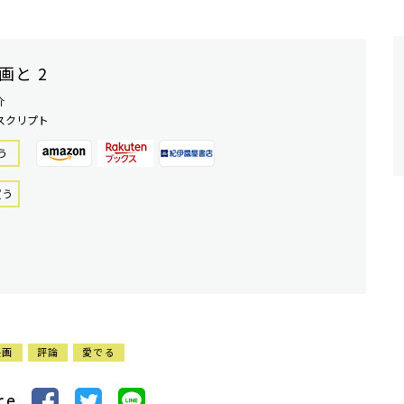
画と 2
介
スクリプト
う
買う
映画
評論
愛でる
re