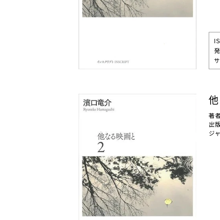
I
発
サ
他
著
出
ジ