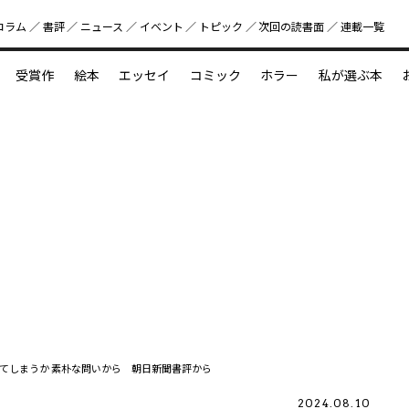
コラム
書評
ニュース
イベント
トピック
次回の読書⾯
連載一覧
好書好日
受賞作
絵本
エッセイ
コミック
ホラー
私が選ぶ本
？
えほん新定番
今めぐりたい児童文学の世界
図鑑の中の小宇宙
てしまうか 素朴な問いから 朝日新聞書評から
2024.08.10