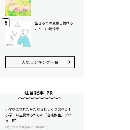
生きるとは変身し続ける
こと 山崎怜奈
人気ランキング⼀覧
注目記事[PR]
小学校に慣れた今だからじっくり選べる！
小学１年生夏休みからの「音楽教室」デビ
ュ...
PR(ヤマハ音楽振興会｜HugKum)