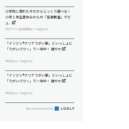
小学校に慣れた今だからじっくり選べる！
小学１年生夏休みからの「音楽教室」デビ
ュ...
PR(ヤマハ音楽振興会｜HugKum)
「イソジン®クリアうがい薬」といっしょに
「うがいパワー」で一年中！ 健やか
PR(iNova｜Hugkum)
「イソジン®クリアうがい薬」といっしょに
「うがいパワー」で一年中！ 健やか
PR(iNova｜Hugkum)
Recommended by