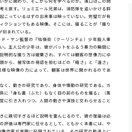
いかに関わり、そこから何を学べるのか。濱口はこの問
考え直す。リュミエール兄弟は、消防隊を追いかける群
起こっているはずの出来事は映っていない。完璧だが有
ィクションでもある映像。そこには、撮ることが「撮り
が刻まれている。
ド・ヤン監督の『牯嶺街（クーリンチェ）少年殺人事
い。主人公の少年は、彼がバットをふるう暴力の瞬間に
説明的な撮り方は破棄され、すべては観客の想像力にゆ
頭から、被写体の視認を拒むほどの「暗さ」と「遠さ」
異様な映像の力によって、観客は世界に開かれるのであ
なく、動きの研究であり、身体や情動の研究である。カ
係に「身も蓋（ふた）もなく目の前のものを撮る」（黒
営に引き入れつつ、人間の動きや演技と交わらせること
きに親切すぎるほど説明を重んじるので、彼の理論は必
の評価は専門家に任せるとして、ともかく本書には、や
映像作家が克明に記録されている。その研究の軌道上に