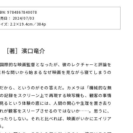
SBN: 9784867840078
売⽇： 2024/07/03
イズ: 2.2×19.4cm／384p
 ［著］濱口竜介
国際的な映画監督となったが、彼のレクチャーと評論を
朴な問いから始まる――なぜ映画を見ながら寝てしまうの
だから、というのがその答えだ。カメラは「機械的な無
の記録をスクリーン上で再現する映写機も、観客の事情
見るという体験の底には、人間の関心や生理を置き去り
れが観客をスリープさせるのではないか……。思うに、
ったりしない。それと比べれば、映画がいかにエイリア
う。