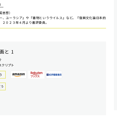
）
国思想）
ー、ユーラシア』や『書物というウイルス』など。『復興文化論――日本的
。２０２３年４月より書評委員。
画と 1
介
スクリプト
う
買う