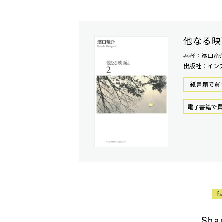
他なる映
著者：濱口竜
出版社：イン
紙書籍で買
電⼦書籍で
Sha