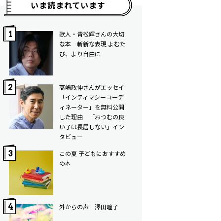
いま読まれています
歌人・青松輝さんの大切
な本 斬新な表現 よむた
び、より自由に
髙嶋政伸さんがエッセイ
「インティマシーコーデ
ィネーター」を無料公開
した理由 「おつむの良
い子は長居しない」イン
タビュー
この夏 子どもにおすすめ
の本
外からの声 澤田瞳子