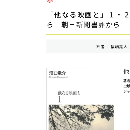
「他なる映画と」１・２
ら 朝日新聞書評から
評者： 福嶋亮大 
他
著
出
ジ