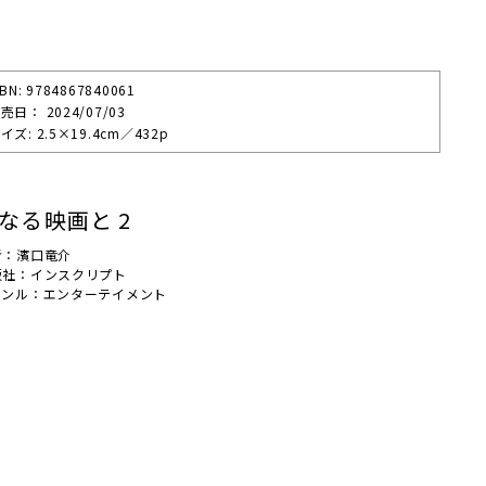
SBN: 9784867840061
売⽇： 2024/07/03
イズ: 2.5×19.4cm／432p
なる映画と 2
者：濱口竜介
版社：インスクリプト
ャンル：エンターテイメント