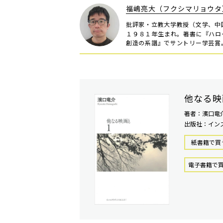
福嶋亮大（フクシマリョウタ
批評家・立教大学教授（文学、中
１９８１年生まれ。著書に『ハロ
創造の系譜』でサントリー学芸賞
他なる映
著者：濱口竜
出版社：イン
紙書籍で買
電⼦書籍で