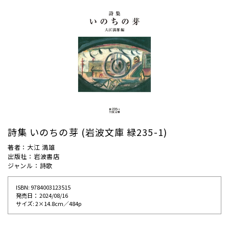
詩集 いのちの芽 (岩波文庫 緑235-1)
著者：大江 満雄
出版社：岩波書店
ジャンル：詩歌
ISBN: 9784003123515
発売⽇： 2024/08/16
サイズ: 2×14.8cm／484p