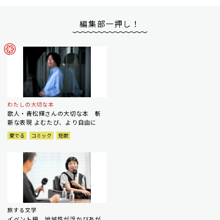
編集部一押し！
わたしの大切な本
歌人・青松輝さんの大切な本 斬
新な表現 よむたび、より自由に
愛でる
コミック
短歌
旅する文学
イベント編 地域性が浮かびあが