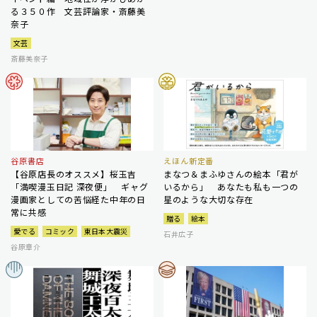
る３５０作 文芸評論家・斎藤美
奈子
文芸
斎藤美奈子
谷原書店
えほん新定番
【谷原店長のオススメ】桜玉吉
まなつ＆まふゆさんの絵本「君が
「満喫漫玉日記 深夜便」 ギャグ
いるから」 あなたも私も一つの
漫画家としての苦悩経た中年の日
星のような大切な存在
常に共感
贈る
絵本
愛でる
コミック
東日本大震災
石井広子
谷原章介