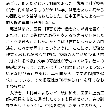
過ごし、捉えたかという側面であった。戦争は科学技術
が持つ負の最たるものだが「科学」は患者たちに病から
の回復という希望ももたらした。日本国憲法による基本
的人権の尊重も見逃せない。
略歴はまた、五官に障害を持つ患者たちが詩を書くに
あたり、ときに失われた感覚を支える協力者が存在した
こともあきらかにした。たとえば「盲目になった人の口
述を、だれかが写す」というように。ここには、孤独な
作業と思われがちな詩作に、複数の人間が加わる「来
（きた）るべき」文学の可能性が示されている。巻末の
解説に照らせば、これらは「ライ園文化というようない
い気な呼び声」を退け、真っ向から「文学の問題を追
求」している。その根源性は刊行から71年を経てなお
変わらない。
入所者、山村昇によるカバー絵に加え、画家井上長三
郎の意見をもとに選ばれたカットも見逃せない。春の到
来を思わせるつくし、中指を欠損した掌（てのひら）、