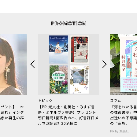
トピック
コラム
レゼント】一木
【PR 光文社・創英社・みすず書
「海をわたる
で踊れ」インタ
房・ミネルヴァ書房】プレゼント
の往復書簡」
起きた再生の群
朝日新聞1面広告の本、好書好日メ
出逢いの不思
ルマガ読者計20名様に
の〝家族〟
PR by 集英社