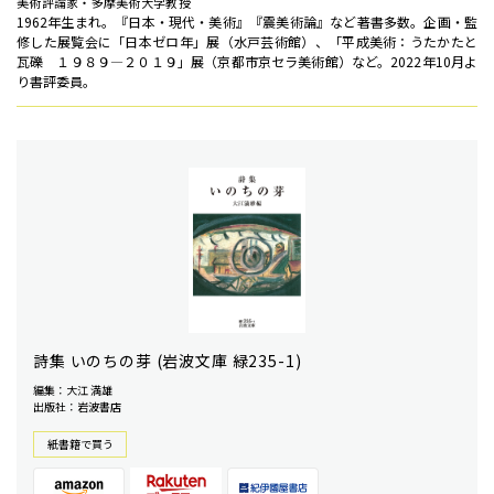
美術評論家・多摩美術大学教授
1962年生まれ。『日本・現代・美術』『震美術論』など著書多数。企画・監
修した展覧会に「日本ゼロ年」展（水戸芸術館）、「平成美術：うたかたと
瓦礫 １９８９―２０１９」展（京都市京セラ美術館）など。2022年10月よ
り書評委員。
詩集 いのちの芽 (岩波文庫 緑235-1)
編集：大江 満雄
出版社：岩波書店
紙書籍で買う