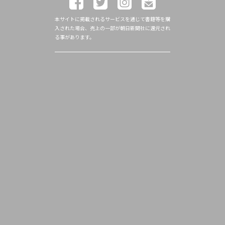
本サイトに掲載されるサービスを通じて書籍等を購
入された場合、売上の一部が朝日新聞社に還元され
る事があります。