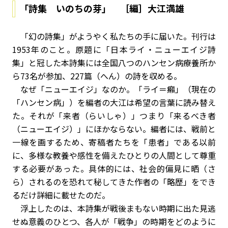
「詩集 いのちの芽」 ［編］大江満雄
「幻の詩集」がようやく私たちの手に届いた。刊行は
1953年のこと。原題に「日本ライ・ニューエイジ詩
集」と冠した本詩集には全国八つのハンセン病療養所か
ら73名が参加、227篇（へん）の詩を収める。
なぜ「ニューエイジ」なのか。「ライ＝癩」（現在の
「ハンセン病」）を編者の大江は希望の言葉に読み替え
た。それが「来者（らいしゃ）」つまり「来るべき者
（ニューエイジ）」にほかならない。編者には、戦前と
一線を画するため、寄稿者たちを「患者」である以前
に、多様な教養や感性を備えたひとりの人間として尊重
する必要があった。具体的には、社会的偏見に晒（さ
ら）されるのを恐れて秘してきた作者の「略歴」をでき
るだけ詳細に載せたのだ。
浮上したのは、本詩集が戦後まもない時期に出た見逃
せぬ意義のひとつ、各人が「戦争」の時期をどのように