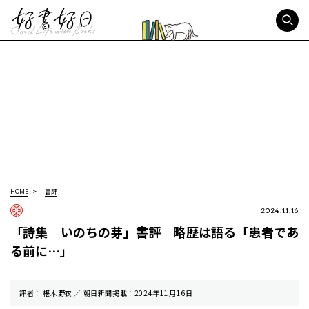
好書好日
HOME
書評
2024.11.16
「詩集 いのちの芽」書評 略歴は語る「患者であ
る前に…」
評者： 椹木野衣 ／ 朝⽇新聞掲載：2024年11月16日