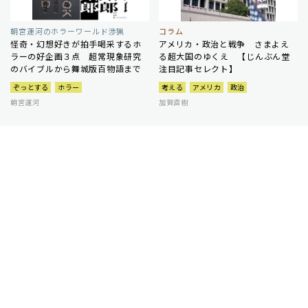
朝宮運河のホラーワールド渉猟
コラム
怪奇・幻想好きが拍手喝采するホ
アメリカ・政治と戦争 さまよえ
ラーの好企画３点 超常現象研究
る超大国のゆくえ 【じんぶん堂
のバイブルから舞城版百物語まで
注目記事セレクト】
ぞっとする
ホラー
考える
アメリカ
政治
朝宮運河
加賀直樹