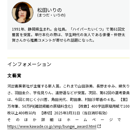
松田いりの
(まつだ・いりの)
1991年、静岡県生まれ。会社員。「ハイパーたいくつ」で第61回文
藝賞を受賞。単行本化の際は、学生時代の友人である俳優・仲野太
賀さんから推薦コメントが寄せられ話題になった。
インフォメーション
文藝賞
河出書房新社が主催する新人賞。これまで山田詠美、長野まゆみ、綿矢り
さ、羽田圭介、宇佐見りん、遠野遥などが受賞。次回、第62回の選考委員
は、今回と同じく小川哲、角田光代、町田康、村田沙耶香の４名。 【賞】
万年筆、50万円(雑誌掲載の原稿料含む) 【枚数】400字詰原稿用紙で100
枚以上400枚以内 【締切】2025年3月31日（当日消印有効）
そのほか詳細はホームページで
https://www.kawade.co.jp/smp/bungei_award.html