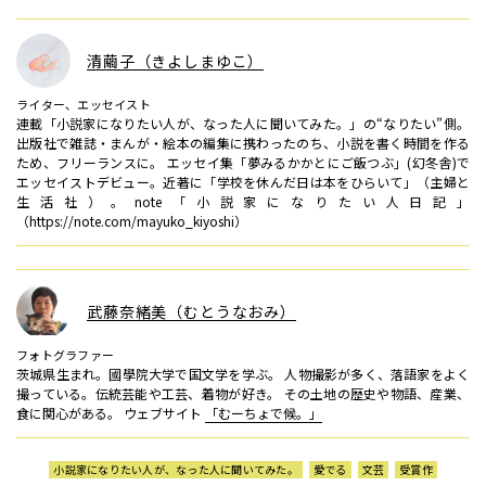
清繭子（きよしまゆこ）
ライター、エッセイスト
連載「小説家になりたい人が、なった人に聞いてみた。」の“なりたい”側。
出版社で雑誌・まんが・絵本の編集に携わったのち、小説を書く時間を作る
ため、フリーランスに。 エッセイ集「夢みるかかとにご飯つぶ」(幻冬舎)で
エッセイストデビュー。近著に「学校を休んだ日は本をひらいて」（主婦と
生活社）。note「小説家になりたい人日記」
（https://note.com/mayuko_kiyoshi）
武藤奈緒美（むとうなおみ）
フォトグラファー
茨城県生まれ。國學院大学で国文学を学ぶ。 人物撮影が多く、落語家をよく
撮っている。伝統芸能や工芸、着物が好き。 その土地の歴史や物語、産業、
食に関心がある。 ウェブサイト
「むーちょで候。」
小説家になりたい人が、なった人に聞いてみた。
愛でる
文芸
受賞作