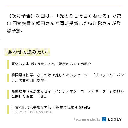
【次号予告】次回は、「光のそこで白くねむる」で第
61回文藝賞を松田さんと同時受賞した待川匙さんが登
場予定。
あわせて読みたい
夏休みに本を読みたい人へ 記者のおすすめ紹介
韓国語は独学、きっかけは推しへのメッセージ 「ブロッコリーパン
チ」訳者の山口さや...
髙嶋政伸さんがエッセイ「インティマシーコーディネーター」を無料
公開した理由 「お...
上質な眠りも美髪ケアも！ 銀座で体感するReFa
(PR)ReFa GINZA on CREA
Recommended by