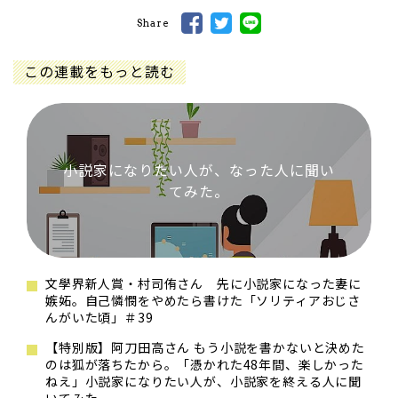
Share
この連載をもっと読む
小説家になりたい人が、なった人に聞い
てみた。
文學界新人賞・村司侑さん 先に小説家になった妻に
嫉妬。自己憐憫をやめたら書けた「ソリティアおじさ
んがいた頃」＃39
【特別版】阿刀田高さん もう小説を書かないと決めた
のは狐が落ちたから。「憑かれた48年間、楽しかった
ねえ」小説家になりたい人が、小説家を終える人に聞