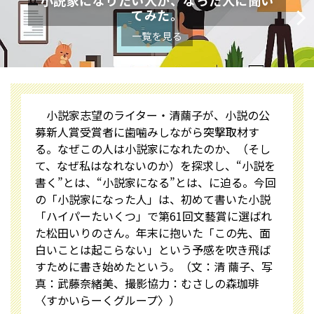
小説家になりたい人が、なった人に聞い
てみた。
一覧を見る
小説家志望のライター・清繭子が、小説の公
募新人賞受賞者に歯噛みしながら突撃取材す
る。なぜこの人は小説家になれたのか、（そし
て、なぜ私はなれないのか）を探求し、“小説を
書く”とは、“小説家になる”とは、に迫る。今回
の「小説家になった人」は、初めて書いた小説
「ハイパーたいくつ」で第61回文藝賞に選ばれ
た松田いりのさん。年末に抱いた「この先、面
白いことは起こらない」という予感を吹き飛ば
すために書き始めたという。（文：清 繭子、写
真：武藤奈緒美、撮影協力：むさしの森珈琲
〈すかいらーくグループ〉）