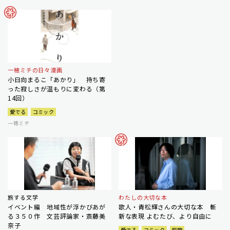
一穂ミチの日々漫画
小日向まるこ「あかり」 持ち寄
った寂しさが温もりに変わる（第
14回）
愛でる
コミック
一穂ミチ
旅する文学
わたしの大切な本
イベント編 地域性が浮かびあが
歌人・青松輝さんの大切な本 斬
る３５０作 文芸評論家・斎藤美
新な表現 よむたび、より自由に
奈子
愛でる
コミック
短歌