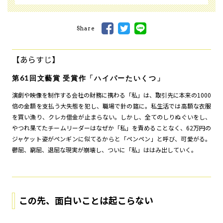
Share
【あらすじ】
第61回文藝賞 受賞作「ハイパーたいくつ」
演劇や映像を制作する会社の財務に携わる「私」は、取引先に本来の1000
倍の金額を支払う大失態を犯し、職場で針の筵に。私生活では高額な衣服
を買い漁り、クレカ借金が止まらない。しかし、全てのしりぬぐいをし、
やつれ果てたチームリーダーはなぜか「私」を責めることなく、62万円の
ジャケット姿がペンギンに似てるからと「ペンペン」と呼び、可愛がる。
鬱屈、窮屈、退屈な現実が崩壊し、ついに「私」ははみ出していく――。
この先、面白いことは起こらない