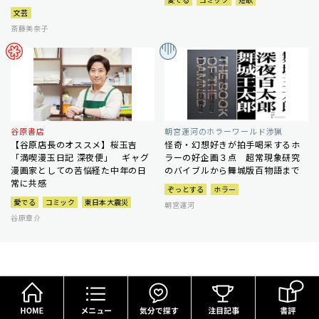
文芸
斎藤美奈子
谷原書店
朝宮運河のホラーワールド渉猟
【谷原店長のオススメ】桜玉吉
怪奇・幻想好きが拍手喝采するホ
「満喫漫玉日記 深夜便」 ギャグ
ラーの好企画３点 超常現象研究
漫画家としての苦悩経た中年の日
のバイブルから舞城版百物語まで
常に共感
ぞっとする
ホラー
愛でる
コミック
東日本大震災
朝宮運河
谷原章介
HOME
メニュー
気分で探す