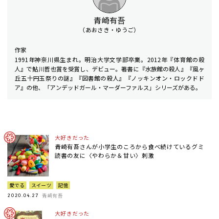
青崎有吾
（あおさき・ゆうご）
作家
1991年神奈川県生まれ。明治大学文学部卒業。2012年『体育館の殺
人』で鮎川哲也賞を受賞し、デビュー。著書に『水族館の殺人』『風ヶ
丘五十円玉祭りの謎』『図書館の殺人』『ノッキンオン・ロックドド
ア』の他、「アンデッドガール・マーダーファルス」シリーズがある。
大好きだった
青崎有吾さんが小学生のころから食べ続けているグミ
読書の友に〈やわらか＆甘い〉刺激
愛でる
スイーツ
記憶
青崎有吾
2020.04.27
大好きだった