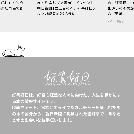
で踊れ」インタ
房・ミネルヴァ書房】プレゼント
の往復書簡」
起きた再生の群
朝日新聞1面広告の本、好書好日メ
出逢いの不思
ルマガ読者計20名様に
の〝家族〟
PR by 集英社
好書好日は、好奇心旺盛な人々に向けた、人生を豊かにす
る本の情報サイトです。
映画やアート、食などのライフ＆カルチャーを楽しむため
の本の紹介から、朝日新聞に掲載された書評まで、あなた
と本の出会いをお手伝いします。