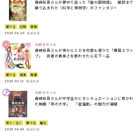
青崎有吾さんが夢中で追った『崖の国物語』 細部まで
練り込まれた〈科学と博物学〉のファンタジー
愛でる
幻想
冒険
青崎有吾
2020.04.20
大好きだった
青崎有吾さんが弟からＣＤを何度も借りた「爆風スラン
プ」 若者の青臭さを歌わせたら天下一品
愛でる
音楽
青春
青崎有吾
2020.04.13
大好きだった
青崎有吾さんが中学生のときシチュエーションに惹かれ
た映画「笑の大学」 「密室劇」の魅力が凝縮
笑う・泣く
愛でる
観る
青崎有吾
2020.04.06