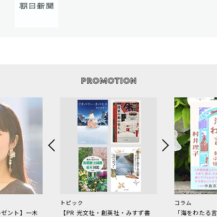
トピック
コラム
レゼント】一木
【PR 光文社・創英社・みすず書
「海をわたる