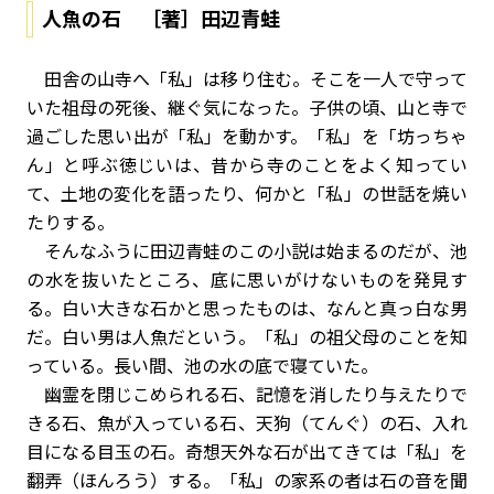
人魚の石 ［著］田辺青蛙
田舎の山寺へ「私」は移り住む。そこを一人で守って
いた祖母の死後、継ぐ気になった。子供の頃、山と寺で
過ごした思い出が「私」を動かす。「私」を「坊っちゃ
ん」と呼ぶ徳じいは、昔から寺のことをよく知ってい
て、土地の変化を語ったり、何かと「私」の世話を焼い
たりする。
そんなふうに田辺青蛙のこの小説は始まるのだが、池
の水を抜いたところ、底に思いがけないものを発見す
る。白い大きな石かと思ったものは、なんと真っ白な男
だ。白い男は人魚だという。「私」の祖父母のことを知
っている。長い間、池の水の底で寝ていた。
幽霊を閉じこめられる石、記憶を消したり与えたりで
きる石、魚が入っている石、天狗（てんぐ）の石、入れ
目になる目玉の石。奇想天外な石が出てきては「私」を
翻弄（ほんろう）する。「私」の家系の者は石の音を聞