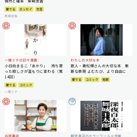
偶然と確率 柴崎友香
愛でる
エッセイ
文芸
柴崎友香
一穂ミチの日々漫画
わたしの大切な本
小日向まるこ「あかり」 持ち寄
歌人・青松輝さんの大切な本 斬
った寂しさが温もりに変わる（第
新な表現 よむたび、より自由に
14回）
愛でる
コミック
短歌
愛でる
コミック
一穂ミチ
谷原書店
朝宮運河のホラーワールド渉猟