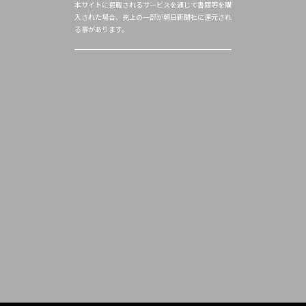
本サイトに掲載されるサービスを通じて書籍等を購
入された場合、売上の一部が朝日新聞社に還元され
る事があります。