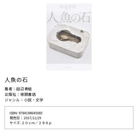
人魚の石
著者：田辺青蛙
出版社：徳間書店
ジャンル：小説・文学
ISBN: 9784198645083
発売⽇： 2017/11/29
サイズ: ２０ｃｍ／２９８ｐ