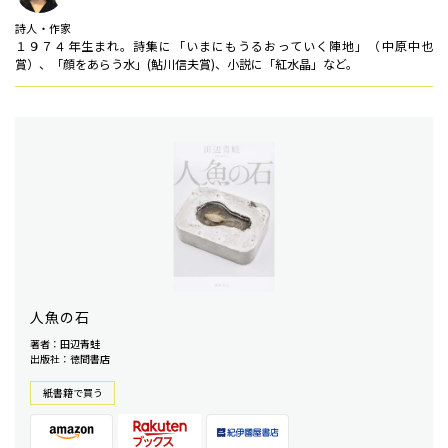
詩人・作家
１９７４年生まれ。詩集に「いまにもうるおっていく陣地」（中原中也
賞）、「顔をあらう水」(鮎川信夫賞)、小説に「紅水晶」など。
人魚の石
著者：田辺青蛙
出版社：徳間書店
紙書籍で買う