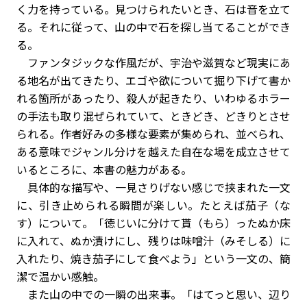
く力を持っている。見つけられたいとき、石は音を立て
る。それに従って、山の中で石を探し当てることができ
る。
ファンタジックな作風だが、宇治や滋賀など現実にあ
る地名が出てきたり、エゴや欲について掘り下げて書か
れる箇所があったり、殺人が起きたり、いわゆるホラー
の手法も取り混ぜられていて、ときどき、どきりとさせ
られる。作者好みの多様な要素が集められ、並べられ、
ある意味でジャンル分けを越えた自在な場を成立させて
いるところに、本書の魅力がある。
具体的な描写や、一見さりげない感じで挟まれた一文
に、引き止められる瞬間が楽しい。たとえば茄子（な
す）について。「徳じいに分けて貰（もら）ったぬか床
に入れて、ぬか漬けにし、残りは味噌汁（みそしる）に
入れたり、焼き茄子にして食べよう」という一文の、簡
潔で温かい感触。
また山の中での一瞬の出来事。「はてっと思い、辺り