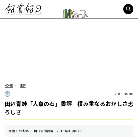
好書好日
HOME
書評
2018.05.30
田辺青蛙「人魚の石」書評 積み重なるおかしさ恐
ろしさ
評者： 蜂飼耳 ／ 朝⽇新聞掲載：2018年01月07日