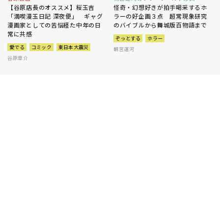
【谷原店長のオススメ】桜玉吉
怪奇・幻想好きが拍手喝采するホ
「満喫漫玉日記 深夜便」 ギャグ
ラーの好企画３点 超常現象研究
漫画家としての苦悩経た中年の日
のバイブルから舞城版百物語まで
常に共感
ぞっとする
ホラー
愛でる
コミック
東日本大震災
朝宮運河
谷原章介