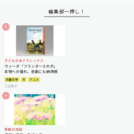
編集部一押し！
子どもの本クラシックス
ウィーダ「フランダースの犬」
本物への憧れ、悲劇にも納得感
児童文学
犬
アニメ
三辺律子
季節の地図