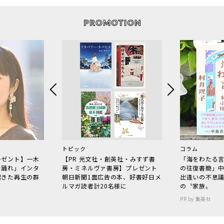
トピック
コラム
レゼント】一木
【PR 光文社・創英社・みすず書
「海をわたる
で踊れ」インタ
房・ミネルヴァ書房】プレゼント
の往復書簡」
起きた再生の群
朝日新聞1面広告の本、好書好日メ
出逢いの不思
ルマガ読者計20名様に
の〝家族〟
PR by 集英社