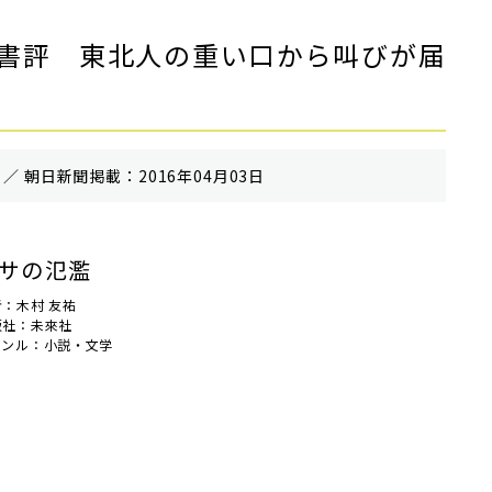
書評 東北人の重い口から叫びが届
／ 朝⽇新聞掲載：2016年04月03日
サの氾濫
者：木村 友祐
版社：未來社
ャンル：小説・文学