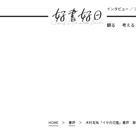
インタビュー
観る
考える
どんな本
HOME
書評
木村友祐「イサの氾濫」書評 東