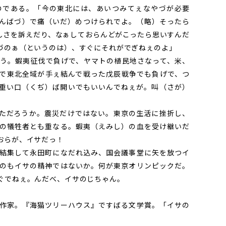
である。「今の東北には、あいつみてぇなやづが必要
んばづ）で痛（いだ）めつけられでよ。（略）そったら
しさを訴えだり、なぁしておらんどがこったら思いすんだ
づのぁ（というのは）、すぐにそれがでぎねぇのよ」
う。蝦夷征伐で負げで、ヤマトの植民地さなって、米、
で東北全域が手ぇ結んで戦った戊辰戦争でも負げで、つ
重い口（くぢ）ば開いでもいいんでねぇが。叫（さが）
ただろうか。震災だけではない。東京の生活に挫折し、
の犠牲者とも重なる。蝦夷（えみし）の血を受け継いだ
おらが、イサだっ！
結集して永田町になだれ込み、国会議事堂に矢を放つイ
のもイサの精神ではないか。何が東京オリンピックだ。
ぐでねぇ。んだべ、イサのじちゃん。
作家。『海猫ツリーハウス』ですばる文学賞。「イサの