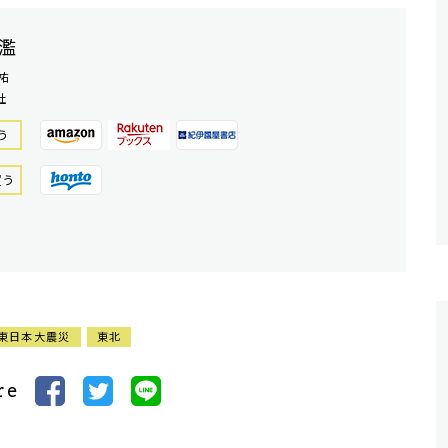
濫
祐
社
う
買う
東日本大震災
東北
re