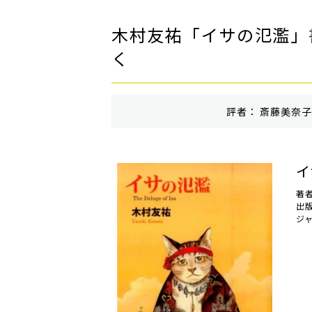
木村友祐「イサの氾濫」
く
評者： 斎藤美奈子 
イ
著
出
ジ