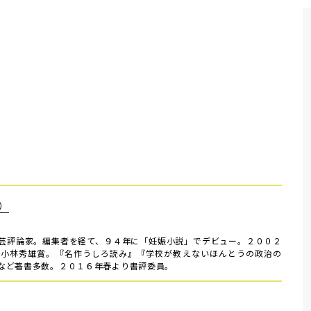
）
芸評論家。編集者を経て、９４年に「妊娠小説」でデビュー。２００２
回小林秀雄賞。『名作うしろ読み』『学校が教えないほんとうの政治の
など著書多数。２０１６年春より書評委員。