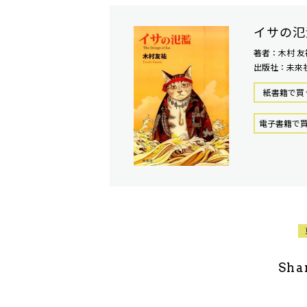
イサの氾
著者：木村 友
出版社：未來
紙書籍で買
電⼦書籍で
Sha