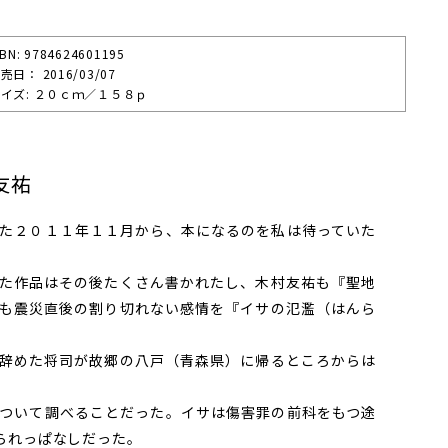
SBN: 9784624601195
売⽇： 2016/03/07
イズ: ２０ｃｍ／１５８ｐ
友祐
た２０１１年１１月から、本になるのを私は待っていた
た作品はその後たくさん書かれたし、木村友祐も『聖地
も震災直後の割り切れない感情を『イサの氾濫（はんら
辞めた将司が故郷の八戸（青森県）に帰るところからは
ついて調べることだった。イサは傷害罪の前科をもつ途
られっぱなしだった。