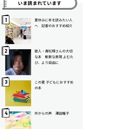
いま読まれています
夏休みに本を読みたい人
へ 記者のおすすめ紹介
歌人・青松輝さんの大切
な本 斬新な表現 よむた
び、より自由に
この夏 子どもにおすすめ
の本
外からの声 澤田瞳子