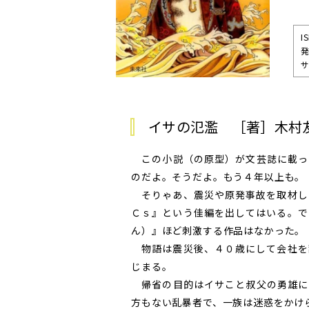
I
発
サ
イサの氾濫 ［著］木村
この小説（の原型）が文芸誌に載っ
のだよ。そうだよ。もう４年以上も。
そりゃあ、震災や原発事故を取材し
Ｃｓ』という佳編を出してはいる。で
ん）』ほど刺激する作品はなかった。
物語は震災後、４０歳にして会社を
じまる。
帰省の目的はイサこと叔父の勇雄に
方もない乱暴者で、一族は迷惑をかけ