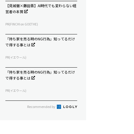
【見城徹×藤田晋】AI時代でも変わらない経
営者の本質
PR(FINCHI on GOETHE)
「持ち家を売る時のNG行為」知ってるだけ
で得する事とは
PR(イエウール)
「持ち家を売る時のNG行為」知ってるだけ
で得する事とは
PR(イエウール)
Recommended by