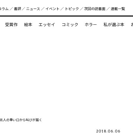
コラム
書評
ニュース
イベント
トピック
次回の読書⾯
連載一覧
好書好日
受賞作
絵本
エッセイ
コミック
ホラー
私が選ぶ本
？
えほん新定番
今めぐりたい児童文学の世界
図鑑の中の小宇宙
北人の重い口から叫びが届く
2018.06.06