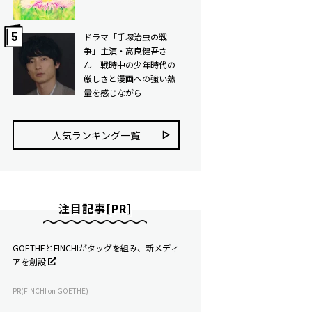
ドラマ「手塚治虫の戦
争」主演・高良健吾さ
ん 戦時中の少年時代の
厳しさと漫画への強い熱
量を感じながら
人気ランキング⼀覧
注目記事[PR]
GOETHEとFINCHIがタッグを組み、新メディ
アを創設
PR(FINCHI on GOETHE)