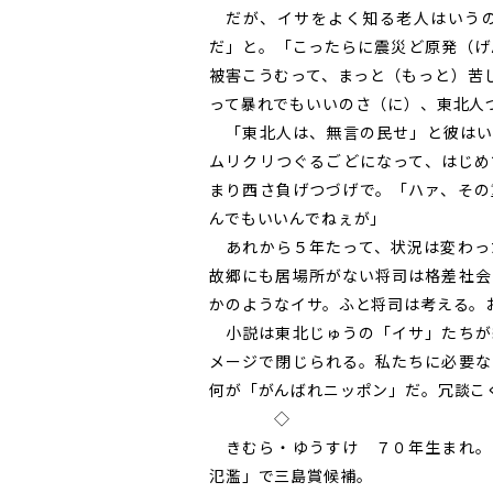
だが、イサをよく知る老人はいうの
だ」と。「こったらに震災ど原発（げ
被害こうむって、まっと（もっと）苦
って暴れでもいいのさ（に）、東北人
「東北人は、無言の民せ」と彼はい
ムリクリつぐるごどになって、はじめ
まり西さ負げつづげで。「ハァ、その
んでもいいんでねぇが」
あれから５年たって、状況は変わっ
故郷にも居場所がない将司は格差社会
かのようなイサ。ふと将司は考える。
小説は東北じゅうの「イサ」たちが
メージで閉じられる。私たちに必要な
何が「がんばれニッポン」だ。冗談こ
◇
きむら・ゆうすけ ７０年生まれ。
氾濫」で三島賞候補。