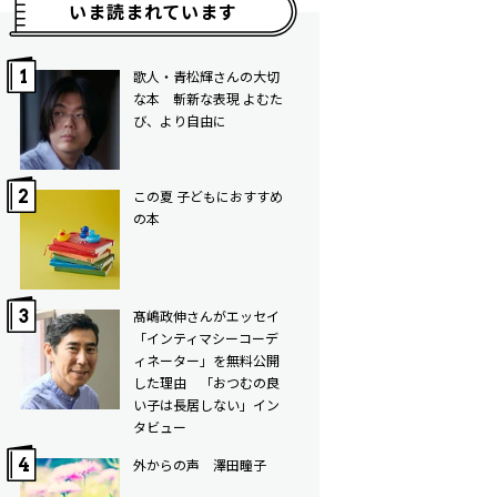
いま読まれています
歌人・青松輝さんの大切
な本 斬新な表現 よむた
び、より自由に
この夏 子どもにおすすめ
の本
髙嶋政伸さんがエッセイ
「インティマシーコーデ
ィネーター」を無料公開
した理由 「おつむの良
い子は長居しない」イン
タビュー
外からの声 澤田瞳子