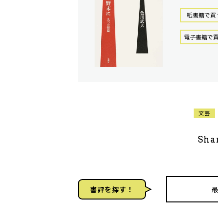
紙書籍で買
電⼦書籍で
文芸
Sha
書評を探す！