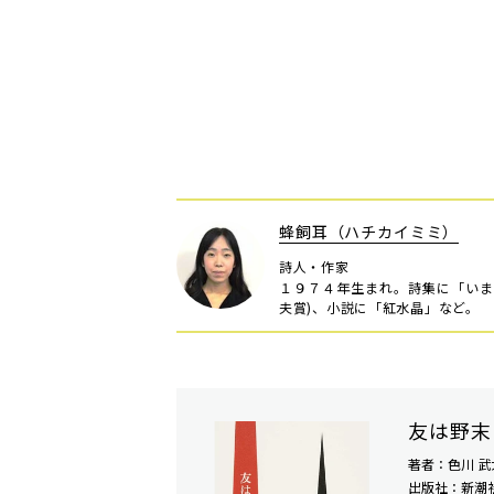
蜂飼耳（ハチカイミミ）
詩人・作家
１９７４年生まれ。詩集に「いま
夫賞)、小説に「紅水晶」など。
友は野末
著者：色川 武
出版社：新潮