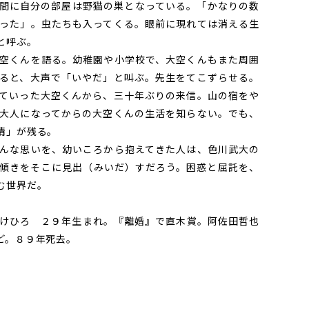
間に自分の部屋は野猫の巣となっている。「かなりの数
った」。虫たちも入ってくる。眼前に現れては消える生
と呼ぶ。
空くんを語る。幼稚園や小学校で、大空くんもまた周囲
ると、大声で「いやだ」と叫ぶ。先生をてこずらせる。
ていった大空くんから、三十年ぶりの来信。山の宿をや
大人になってからの大空くんの生活を知らない。でも、
情」が残る。
んな思いを、幼いころから抱えてきた人は、色川武大の
傾きをそこに見出（みいだ）すだろう。困惑と屈託を、
む世界だ。
けひろ ２９年生まれ。『離婚』で直木賞。阿佐田哲也
ど。８９年死去。