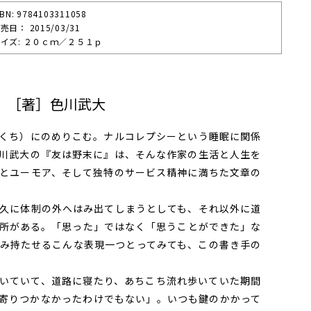
SBN: 9784103311058
売⽇： 2015/03/31
イズ: ２０ｃｍ／２５１ｐ
 ［著］色川武大
くち）にのめりこむ。ナルコレプシーという睡眠に関係
川武大の『友は野末に』は、そんな作家の生活と人生を
とユーモア、そして独特のサービス精神に満ちた文章の
久に体制の外へはみ出てしまうとしても、それ以外に道
所がある。「思った」ではなく「思うことができた」な
み持たせるこんな表現一つとってみても、この書き手の
いていて、道路に寝たり、あちこち流れ歩いていた期間
寄りつかなかったわけでもない」。いつも鍵のかかって