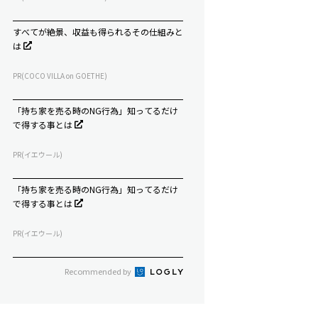
すべてが絶景、収益も得られるその仕組みと
は
PR(COCO VILLA on GOETHE)
「持ち家を売る時のNG行為」知ってるだけ
で得する事とは
PR(イエウール)
「持ち家を売る時のNG行為」知ってるだけ
で得する事とは
PR(イエウール)
Recommended by