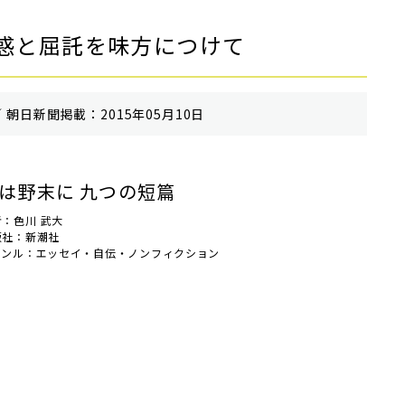
惑と屈託を味方につけて
 朝⽇新聞掲載：2015年05月10日
は野末に 九つの短篇
者：色川 武大
版社：新潮社
ャンル：エッセイ・自伝・ノンフィクション