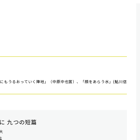
にもうるおっていく陣地」（中原中也賞）、「顔をあらう水」(鮎川信
に 九つの短篇
大
社