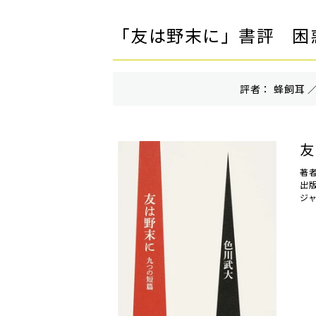
「友は野末に」書評 困
評者： 蜂飼耳 ／
友
著
出
ジ