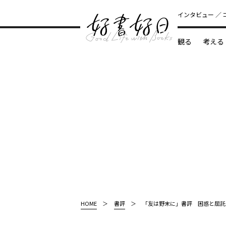
インタビュー
観る
考える
どんな本
HOME
書評
「友は野末に」書評 困惑と屈託