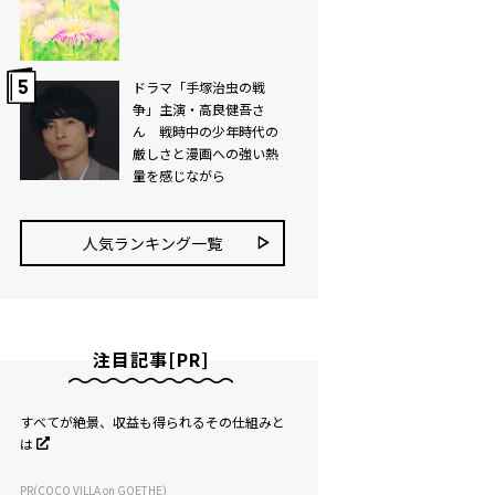
ドラマ「手塚治虫の戦
争」主演・高良健吾さ
ん 戦時中の少年時代の
厳しさと漫画への強い熱
量を感じながら
人気ランキング⼀覧
注目記事[PR]
すべてが絶景、収益も得られるその仕組みと
は
PR(COCO VILLA on GOETHE)