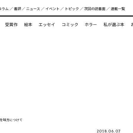
コラム
書評
ニュース
イベント
トピック
次回の読書⾯
連載一覧
好書好日
受賞作
絵本
エッセイ
コミック
ホラー
私が選ぶ本
？
えほん新定番
今めぐりたい児童文学の世界
図鑑の中の小宇宙
を味方につけて
2018.06.07