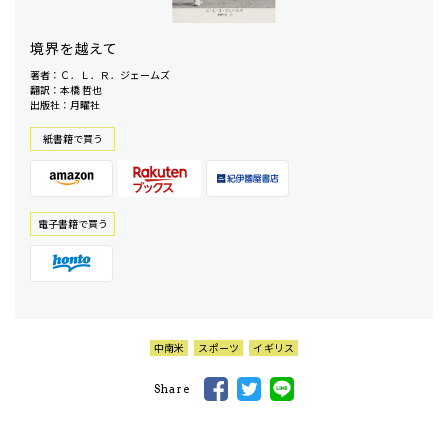
境界を越えて
著者：Ｃ．Ｌ．Ｒ．ジェームズ
翻訳：本橋 哲也
出版社：月曜社
紙書籍で買う
電⼦書籍で買う
中南米
スポーツ
イギリス
Share