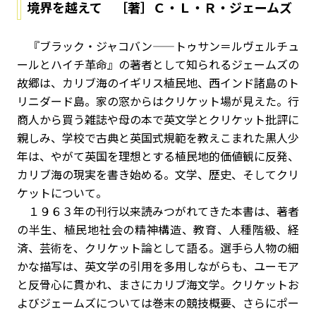
境界を越えて ［著］Ｃ・Ｌ・Ｒ・ジェームズ
『ブラック・ジャコバン——トゥサン＝ルヴェルチュ
ールとハイチ革命』の著者として知られるジェームズの
故郷は、カリブ海のイギリス植民地、西インド諸島のト
リニダード島。家の窓からはクリケット場が見えた。行
商人から買う雑誌や母の本で英文学とクリケット批評に
親しみ、学校で古典と英国式規範を教えこまれた黒人少
年は、やがて英国を理想とする植民地的価値観に反発、
カリブ海の現実を書き始める。文学、歴史、そしてクリ
ケットについて。
１９６３年の刊行以来読みつがれてきた本書は、著者
の半生、植民地社会の精神構造、教育、人種階級、経
済、芸術を、クリケット論として語る。選手ら人物の細
かな描写は、英文学の引用を多用しながらも、ユーモア
と反骨心に貫かれ、まさにカリブ海文学。クリケットお
よびジェームズについては巻末の競技概要、さらにポー