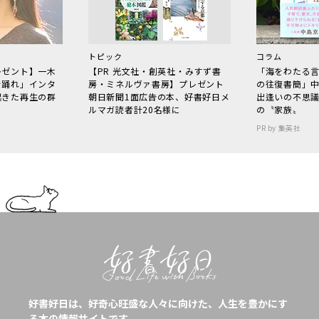
トピック
コラム
レゼント】一木
【PR 光文社・創英社・みすず書
「海をわたる
で踊れ」インタ
房・ミネルヴァ書房】プレゼント
の往復書簡」
起きた再生の群
朝日新聞1面広告の本、好書好日メ
出逢いの不思
ルマガ読者計20名様に
の〝家族〟
PR by 集英社
好書好日は、好奇心旺盛な人々に向けた、人生を豊かにす
る本の情報サイトです。