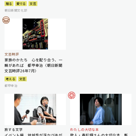
贈る
愛でる
文芸
朝日新聞文化部
文芸時評
家族のかたち 心を配り合う、一
瞬があれば 都甲幸治〈朝日新聞
文芸時評26年7月〉
考える
文芸
都甲幸治
旅する文学
わたしの大切な本
イベント編 地域性が浮かびあが
歌人・青松輝さんの大切な本 斬