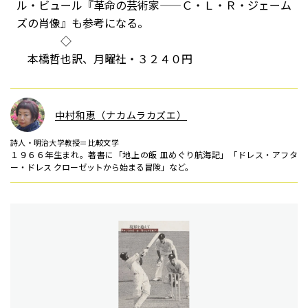
ル・ビュール『革命の芸術家——Ｃ・Ｌ・Ｒ・ジェーム
ズの肖像』も参考になる。
◇
本橋哲也訳、月曜社・３２４０円
中村和恵（ナカムラカズエ）
詩人・明治大学教授＝比較文学
１９６６年生まれ。著書に「地上の飯 皿めぐり航海記」「ドレス・アフタ
ー・ドレス クローゼットから始まる冒険」など。