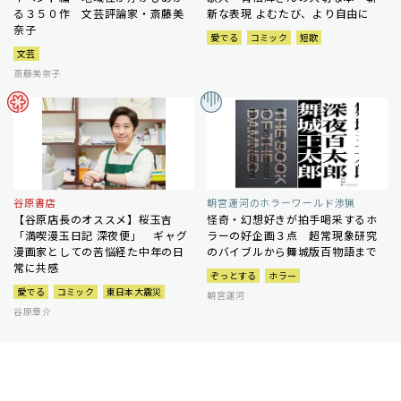
る３５０作 文芸評論家・斎藤美
新な表現 よむたび、より自由に
奈子
愛でる
コミック
短歌
文芸
斎藤美奈子
谷原書店
朝宮運河のホラーワールド渉猟
【谷原店長のオススメ】桜玉吉
怪奇・幻想好きが拍手喝采するホ
「満喫漫玉日記 深夜便」 ギャグ
ラーの好企画３点 超常現象研究
漫画家としての苦悩経た中年の日
のバイブルから舞城版百物語まで
常に共感
ぞっとする
ホラー
愛でる
コミック
東日本大震災
朝宮運河
谷原章介