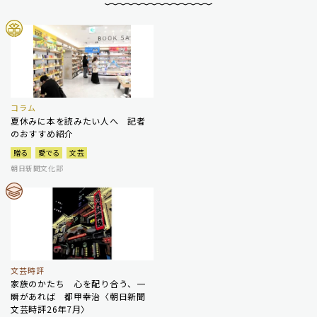
コラム
夏休みに本を読みたい人へ 記者
のおすすめ紹介
贈る
愛でる
文芸
朝日新聞文化部
文芸時評
家族のかたち 心を配り合う、一
瞬があれば 都甲幸治〈朝日新聞
文芸時評26年7月〉