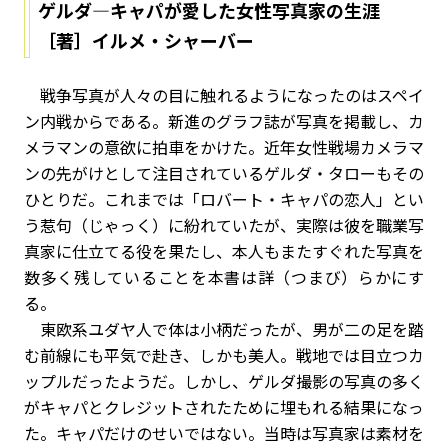
ゲルダ—キャパが愛した女性写真家の生涯
［著］イルメ・シャーバー
戦争写真が人々の目に触れるようになったのはスペイ
ン内戦からである。新進のグラフ誌が写真を掲載し、カ
メラマンの意欲に拍車をかけた。近年女性戦場カメラマ
ンの先がけとして注目されているゲルダ・タローもその
ひとりだ。これまでは「ロバート・キャパの恋人」とい
う惹句（じゃっく）に紛れていたが、実際は彼を職業写
真家に仕立てる役を果たし、本人もまたすぐれた写真を
数多く残していることを本書は詳（つまび）らかにす
る。
東欧系ユダヤ人で体は小柄だったが、男が二の足を踏
む前線にも平気で赴き、しかも美人。戦地では目立つカ
ップルだったようだ。しかし、ゲルダ撮影の写真の多く
がキャパとクレジットされたために埋もれる結果になっ
た。キャパだけのせいではない。当時は写真家は素材を