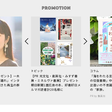
トピック
コラム
レゼント】一木
【PR 光文社・創英社・みすず書
「海をわたる
で踊れ」インタ
房・ミネルヴァ書房】プレゼント
の往復書簡」
起きた再生の群
朝日新聞1面広告の本、好書好日メ
出逢いの不思
ルマガ読者計20名様に
の〝家族〟
PR by 集英社