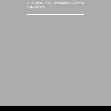
入された場合、売上の一部が朝日新聞社に還元され
る事があります。