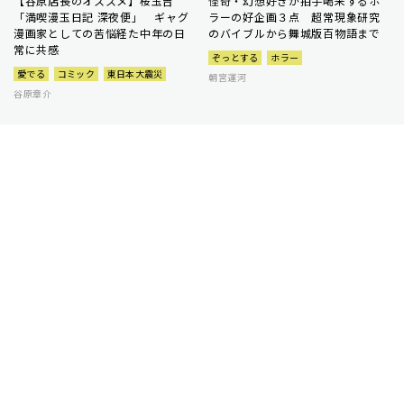
【谷原店長のオススメ】桜玉吉
怪奇・幻想好きが拍手喝采するホ
「満喫漫玉日記 深夜便」 ギャグ
ラーの好企画３点 超常現象研究
漫画家としての苦悩経た中年の日
のバイブルから舞城版百物語まで
常に共感
ぞっとする
ホラー
愛でる
コミック
東日本大震災
朝宮運河
谷原章介