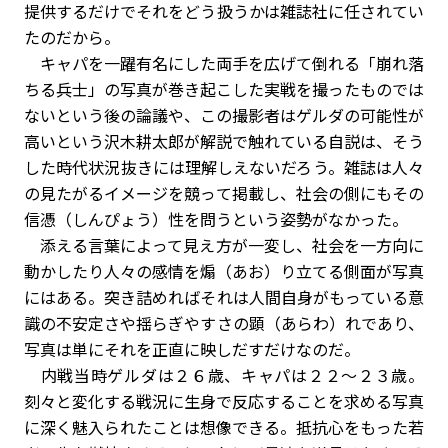
提供するだけでそれをどう扱うかは雑誌社に任されてい
たのだから。
キャパを一躍有名にした両手を広げて倒れる「崩れ落
ちる兵士」の写真が巻き起こした実戦を撮ったものでは
ないという後の論議や、この撮影者はゲルダの可能性が
高いという沢木耕太郎が解説で触れている自説は、そう
した時代状況抜きには理解しえないだろう。雑誌は人々
の見たがるイメージを競って掲載し、社会の側にもその
信憑（しんぴょう）性を問うという姿勢がなかった。
添える言葉によって見え方が一変し、社会を一方向に
動かしたり人々の感情を煽（あお）り立てる側面が写真
にはある。突き詰めればそれは人間自身がもっている意
識の不安定さや揺らぎやすさの顕（あらわ）れであり、
写真は単にそれを正直に映しだすだけなのだ。
内戦当時ゲルダは２６歳、キャパは２２～２３歳。
刻々と変化する戦況に生身で反応することを求める写真
に深く魅入られたことは想像できる。抵抗心をもった若