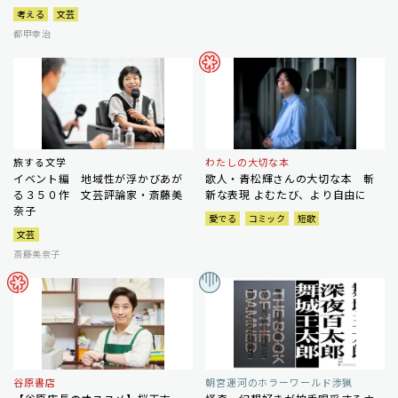
考える
文芸
都甲幸治
旅する文学
わたしの大切な本
イベント編 地域性が浮かびあが
歌人・青松輝さんの大切な本 斬
る３５０作 文芸評論家・斎藤美
新な表現 よむたび、より自由に
奈子
愛でる
コミック
短歌
文芸
斎藤美奈子
谷原書店
朝宮運河のホラーワールド渉猟