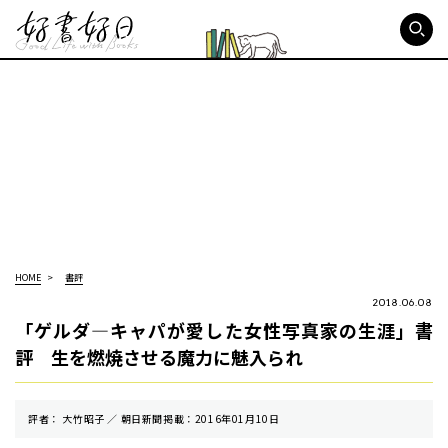
好書好日
HOME
書評
2018.06.08
「ゲルダ—キャパが愛した女性写真家の生涯」書
評 生を燃焼させる魔力に魅入られ
評者： 大竹昭子 ／ 朝⽇新聞掲載：2016年01月10日