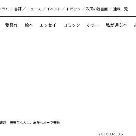
コラム
書評
ニュース
イベント
トピック
次回の読書⾯
連載一覧
好書好日
受賞作
絵本
エッセイ
コミック
ホラー
私が選ぶ本
？
えほん新定番
今めぐりたい児童文学の世界
図鑑の中の小宇宙
書評 破天荒な人生、危険なオーラ発散
2018.06.08