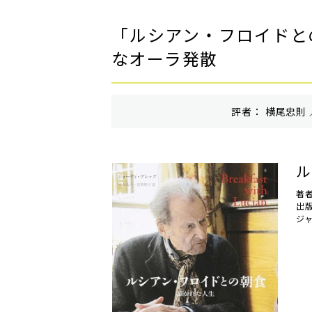
「ルシアン・フロイドと
なオーラ発散
評者： 横尾忠則 
ル
著
出
ジ