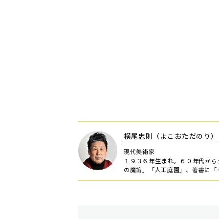
横尾忠則（よこおただのり）
現代美術家
１９３６年生まれ。６０年代から
の魔笛」「人工庭園」、著書に「