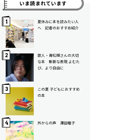
いま読まれています
夏休みに本を読みたい人
へ 記者のおすすめ紹介
歌人・青松輝さんの大切
な本 斬新な表現 よむた
び、より自由に
この夏 子どもにおすすめ
の本
外からの声 澤田瞳子