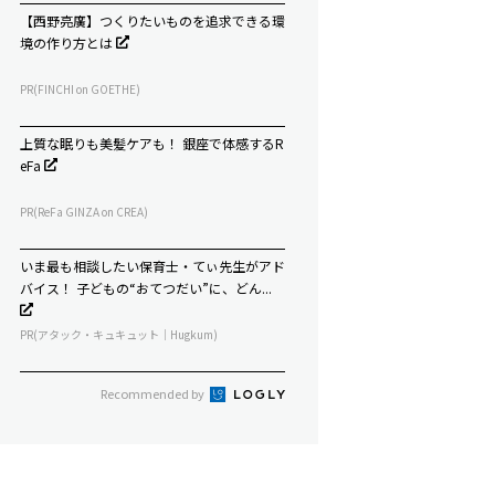
【西野亮廣】つくりたいものを追求できる環
境の作り方とは
PR(FINCHI on GOETHE)
上質な眠りも美髪ケアも！ 銀座で体感するR
eFa
PR(ReFa GINZA on CREA)
いま最も相談したい保育士・てぃ先生がアド
バイス！ 子どもの“おてつだい”に、どん...
PR(アタック・キュキュット｜Hugkum)
Recommended by