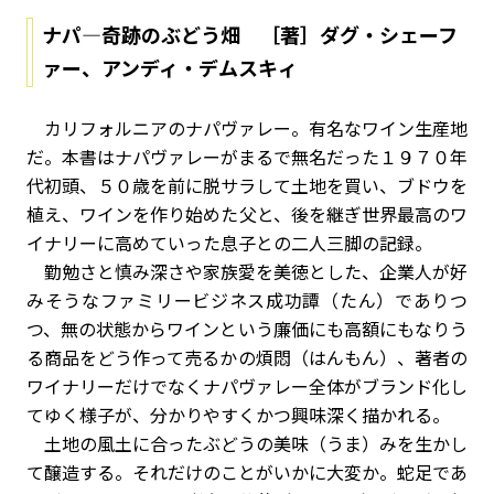
ナパ—奇跡のぶどう畑 ［著］ダグ・シェーフ
ァー、アンディ・デムスキィ
カリフォルニアのナパヴァレー。有名なワイン生産地
だ。本書はナパヴァレーがまるで無名だった１９７０年
代初頭、５０歳を前に脱サラして土地を買い、ブドウを
植え、ワインを作り始めた父と、後を継ぎ世界最高のワ
イナリーに高めていった息子との二人三脚の記録。
勤勉さと慎み深さや家族愛を美徳とした、企業人が好
みそうなファミリービジネス成功譚（たん）でありつ
つ、無の状態からワインという廉価にも高額にもなりう
る商品をどう作って売るかの煩悶（はんもん）、著者の
ワイナリーだけでなくナパヴァレー全体がブランド化し
てゆく様子が、分かりやすくかつ興味深く描かれる。
土地の風土に合ったぶどうの美味（うま）みを生かし
て醸造する。それだけのことがいかに大変か。蛇足であ