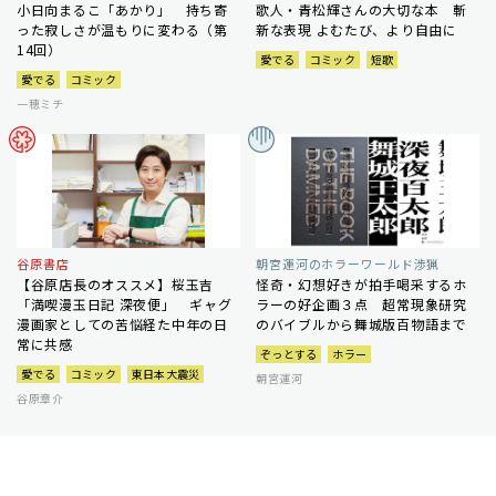
小日向まるこ「あかり」 持ち寄
歌人・青松輝さんの大切な本 斬
った寂しさが温もりに変わる（第
新な表現 よむたび、より自由に
14回）
愛でる
コミック
短歌
愛でる
コミック
一穂ミチ
谷原書店
朝宮運河のホラーワールド渉猟
【谷原店長のオススメ】桜玉吉
怪奇・幻想好きが拍手喝采するホ
「満喫漫玉日記 深夜便」 ギャグ
ラーの好企画３点 超常現象研究
漫画家としての苦悩経た中年の日
のバイブルから舞城版百物語まで
常に共感
ぞっとする
ホラー
愛でる
コミック
東日本大震災
朝宮運河
谷原章介