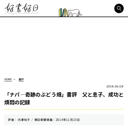
好書好日
HOME
書評
2018.06.08
「ナパ—奇跡のぶどう畑」書評 父と息子、成功と
煩悶の記録
評者： 内澤旬子 ／ 朝⽇新聞掲載：2014年11月23日