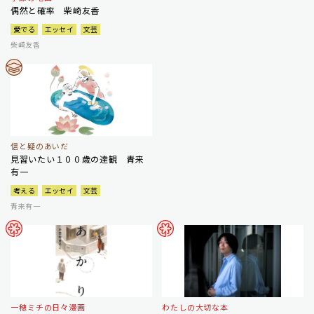
偶然と確率 柴崎友香
愛でる
エッセイ
文芸
柴崎友香
信と疑のあいだ
見習いたい１００歳の達観 青来
有一
考える
エッセイ
文芸
青来有一
一穂ミチの日々漫画
わたしの大切な本