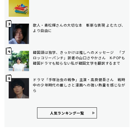
歌人・青松輝さんの大切な本 斬新な表現 よむたび、
より自由に
韓国語は独学、きっかけは推しへのメッセージ 「ブ
ロッコリーパンチ」訳者の山口さやかさん K-POPも
韓国ドラマも知らない私が韓国文学を翻訳するまで
ドラマ「手塚治虫の戦争」主演・高良健吾さん 戦時
中の少年時代の厳しさと漫画への強い熱量を感じなが
ら
人気ランキング⼀覧