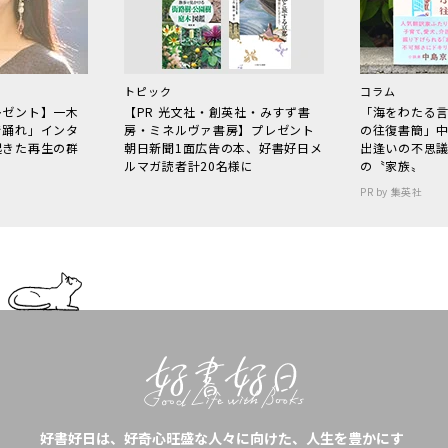
トピック
コラム
レゼント】一木
【PR 光文社・創英社・みすず書
「海をわたる
で踊れ」インタ
房・ミネルヴァ書房】プレゼント
の往復書簡」
起きた再生の群
朝日新聞1面広告の本、好書好日メ
出逢いの不思
ルマガ読者計20名様に
の〝家族〟
PR by 集英社
好書好日は、好奇心旺盛な人々に向けた、人生を豊かにす