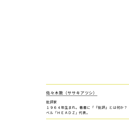
佐々木敦（ササキアツシ）
批評家
１９６４年生まれ。著書に「『批評』とは何か？
ベル「ＨＥＡＤＺ」代表。