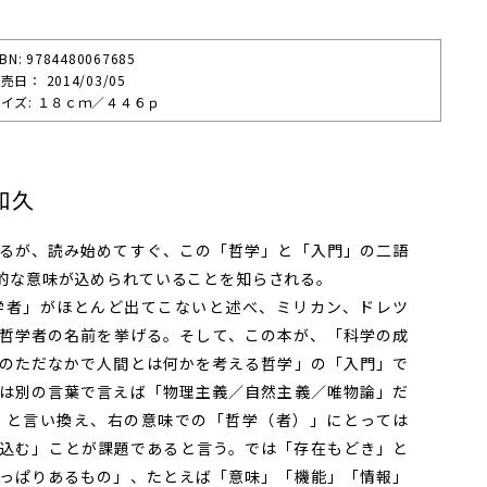
SBN: 9784480067685
売⽇： 2014/03/05
イズ: １８ｃｍ／４４６ｐ
和久
るが、読み始めてすぐ、この「哲学」と「入門」の二語
的な意味が込められていることを知らされる。
者」がほとんど出てこないと述べ、ミリカン、ドレツ
哲学者の名前を挙げる。そして、この本が、「科学の成
のただなかで人間とは何かを考える哲学」の「入門」で
は別の言葉で言えば「物理主義／自然主義／唯物論」だ
」と言い換え、右の意味での「哲学（者）」にとっては
込む」ことが課題であると言う。では「存在もどき」と
っぱりあるもの」、たとえば「意味」「機能」「情報」