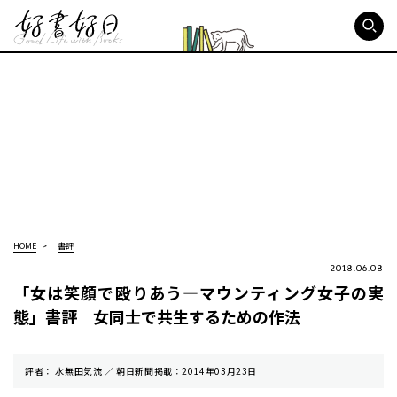
好書好日
HOME
書評
2018.06.08
「女は笑顔で殴りあう―マウンティング女子の実
態」書評 女同士で共生するための作法
評者： 水無田気流 ／ 朝⽇新聞掲載：2014年03月23日