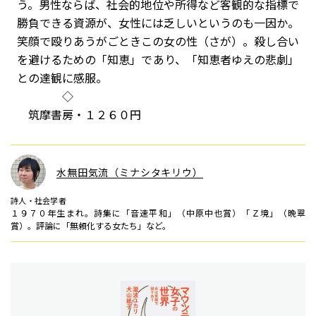
う。男性ならば、社会的地位や所得など客観的な指標で
勝負できる資源が、女性には乏しいというのも一因か。
笑顔で殴りあうがごときこの女の性（さが）。殺し合い
を避けるための「知恵」であり、「知恵者ゆえの悲劇」
との達観に感服。
◇
筑摩書房・１２６０円
水無田気流（ミナシタキリウ）
詩人・社会学者
１９７０年生まれ。詩集に「音速平和」（中原中也賞）「Ｚ境」（晩翠
賞）。評論に「無頼化する女たち」など。