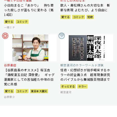
一穂ミチの日々漫画
わたしの大切な本
小日向まるこ「あかり」 持ち寄
歌人・青松輝さんの大切な本 斬
った寂しさが温もりに変わる（第
新な表現 よむたび、より自由に
14回）
愛でる
コミック
短歌
愛でる
コミック
一穂ミチ
谷原書店
朝宮運河のホラーワールド渉猟
【谷原店長のオススメ】桜玉吉
怪奇・幻想好きが拍手喝采するホ
「満喫漫玉日記 深夜便」 ギャグ
ラーの好企画３点 超常現象研究
漫画家としての苦悩経た中年の日
のバイブルから舞城版百物語まで
常に共感
ぞっとする
ホラー
愛でる
コミック
東日本大震災
朝宮運河
谷原章介