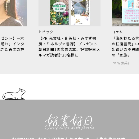
トピック
コラム
レゼント】一木
【PR 光文社・創英社・みすず書
「海をわたる
で踊れ」インタ
房・ミネルヴァ書房】プレゼント
の往復書簡」
起きた再生の群
朝日新聞1面広告の本、好書好日メ
出逢いの不思
ルマガ読者計20名様に
の〝家族〟
PR by 集英社