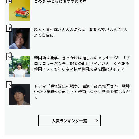
この夏 子どもにおすすめの本
歌人・青松輝さんの大切な本 斬新な表現 よむたび、
より自由に
韓国語は独学、きっかけは推しへのメッセージ 「ブ
ロッコリーパンチ」訳者の山口さやかさん K-POPも
韓国ドラマも知らない私が韓国文学を翻訳するまで
ドラマ「手塚治虫の戦争」主演・高良健吾さん 戦時
中の少年時代の厳しさと漫画への強い熱量を感じなが
ら
人気ランキング⼀覧