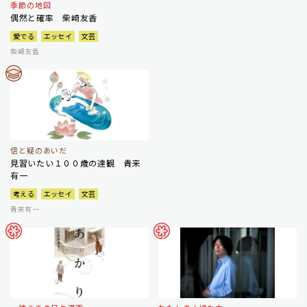
季節の地図
偶然と確率 柴崎友香
愛でる
エッセイ
文芸
柴崎友香
信と疑のあいだ
見習いたい１００歳の達観 青来
有一
考える
エッセイ
文芸
青来有一