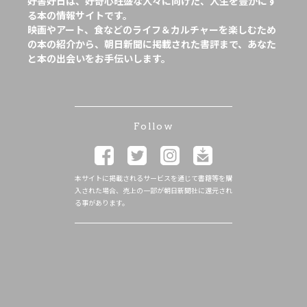
好書好日は、好奇心旺盛な人々に向けた、人生を豊かにす
る本の情報サイトです。
映画やアート、食などのライフ＆カルチャーを楽しむため
の本の紹介から、朝日新聞に掲載された書評まで、あなた
と本の出会いをお手伝いします。
Follow
本サイトに掲載されるサービスを通じて書籍等を購
入された場合、売上の一部が朝日新聞社に還元され
る事があります。