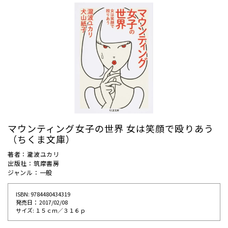
マウンティング女子の世界 女は笑顔で殴りあう
（ちくま文庫）
著者：瀧波ユカリ
出版社：筑摩書房
ジャンル：一般
ISBN: 9784480434319
発売⽇： 2017/02/08
サイズ: １５ｃｍ／３１６ｐ