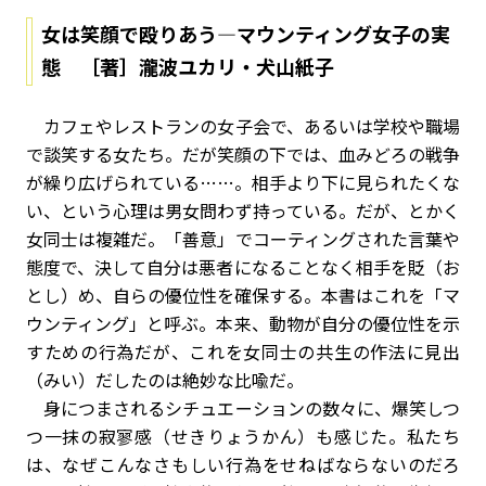
女は笑顔で殴りあう―マウンティング女子の実
態 ［著］瀧波ユカリ・犬山紙子
カフェやレストランの女子会で、あるいは学校や職場
で談笑する女たち。だが笑顔の下では、血みどろの戦争
が繰り広げられている……。相手より下に見られたくな
い、という心理は男女問わず持っている。だが、とかく
女同士は複雑だ。「善意」でコーティングされた言葉や
態度で、決して自分は悪者になることなく相手を貶（お
とし）め、自らの優位性を確保する。本書はこれを「マ
ウンティング」と呼ぶ。本来、動物が自分の優位性を示
すための行為だが、これを女同士の共生の作法に見出
（みい）だしたのは絶妙な比喩だ。
身につまされるシチュエーションの数々に、爆笑しつ
つ一抹の寂寥感（せきりょうかん）も感じた。私たち
は、なぜこんなさもしい行為をせねばならないのだろ