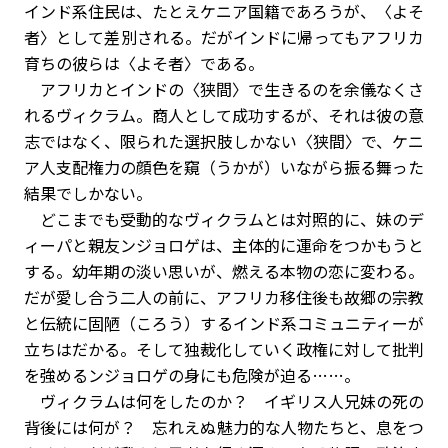
インド系住民は、たとえケニア国籍であろうが、〈よそ
者〉として差別される。だがインドに帰ってもアフリカ
育ちの彼らは〈よそ者〉である。
アフリカとインドの〈狭間〉で生きるのを余儀なくさ
れるヴィクラム。商人として成功するが、それは彼の意
志ではなく、限られた選択肢しかない〈狭間〉で、ケニ
ア人支配権力の顔色を窺（うかが）いながら振る舞った
結果でしかない。
どこまでも受動的なヴィクラムとは対照的に、妹のデ
ィーパと親友ンジョロゲは、主体的に運命をつかもうと
する。幼年期の淡い思いが、燃える本物の恋に変わる。
だが愛し合う二人の前に、アフリカ移住後も故郷の宗教
と伝統に固陋（ころう）するインド系コミュニティーが
立ちはだかる。そして独裁化していく政権に対して批判
を強めるンジョロゲの身にも危険が迫る……。
ヴィクラムは何をしたのか？ イギリス人兄妹の死の
背後には何が？ 忘れえぬ魅力的な人物たちと、息をつ