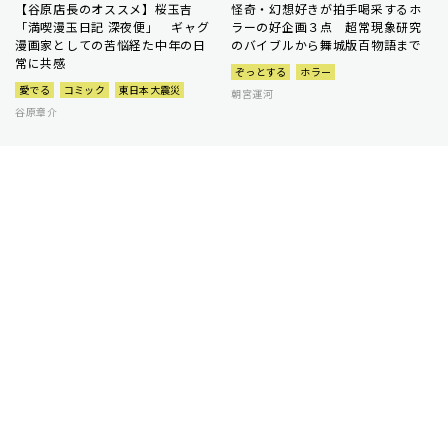
【谷原店長のオススメ】桜玉吉
怪奇・幻想好きが拍手喝采するホ
「満喫漫玉日記 深夜便」 ギャグ
ラーの好企画３点 超常現象研究
漫画家としての苦悩経た中年の日
のバイブルから舞城版百物語まで
常に共感
ぞっとする
ホラー
愛でる
コミック
東日本大震災
朝宮運河
谷原章介