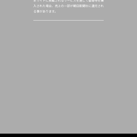
本サイトに掲載されるサービスを通じて書籍等を購
入された場合、売上の一部が朝日新聞社に還元され
る事があります。