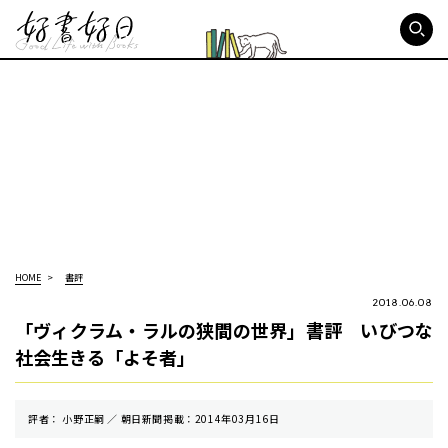
好書好日
HOME
書評
2018.06.08
「ヴィクラム・ラルの狭間の世界」書評 いびつな
社会生きる「よそ者」
評者： 小野正嗣 ／ 朝⽇新聞掲載：2014年03月16日