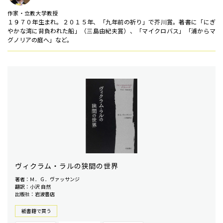
作家・立教大学教授
１９７０年生まれ。２０１５年、「九年前の祈り」で芥川賞。著書に「にぎ
やかな湾に背負われた船」（三島由紀夫賞）、「マイクロバス」「浦からマ
グノリアの庭へ」など。
ヴィクラム・ラルの狭間の世界
著者：Ｍ．Ｇ．ヴァッサンジ
翻訳：小沢 自然
出版社：岩波書店
紙書籍で買う