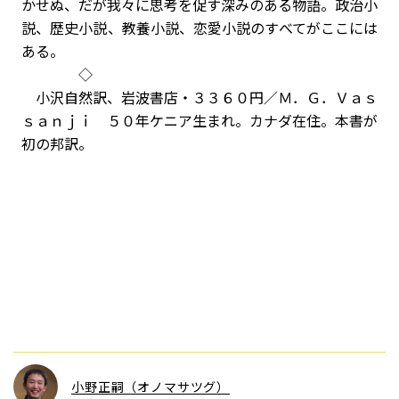
かせぬ、だが我々に思考を促す深みのある物語。政治小
説、歴史小説、教養小説、恋愛小説のすべてがここには
ある。
◇
小沢自然訳、岩波書店・３３６０円／Ｍ．Ｇ．Ｖａｓ
ｓａｎｊｉ ５０年ケニア生まれ。カナダ在住。本書が
初の邦訳。
小野正嗣（オノマサツグ）