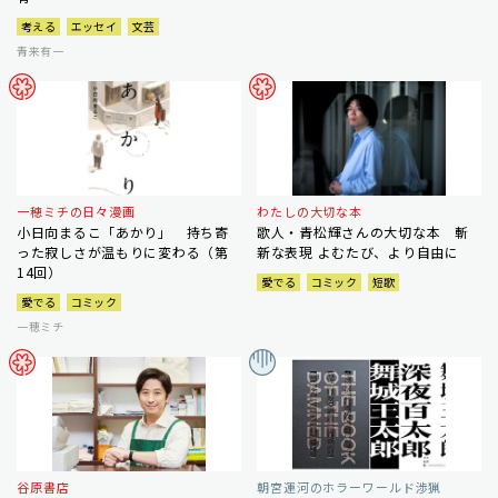
考える
エッセイ
文芸
青来有一
一穂ミチの日々漫画
わたしの大切な本
小日向まるこ「あかり」 持ち寄
歌人・青松輝さんの大切な本 斬
った寂しさが温もりに変わる（第
新な表現 よむたび、より自由に
14回）
愛でる
コミック
短歌
愛でる
コミック
一穂ミチ
谷原書店
朝宮運河のホラーワールド渉猟