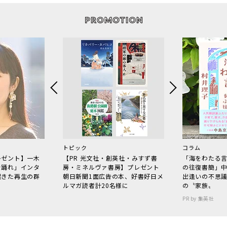
トピック
コラム
レゼント】一木
【PR 光文社・創英社・みすず書
「海をわたる
で踊れ」インタ
房・ミネルヴァ書房】プレゼント
の往復書簡」
起きた再生の群
朝日新聞1面広告の本、好書好日メ
出逢いの不思
ルマガ読者計20名様に
の〝家族〟
PR by 集英社