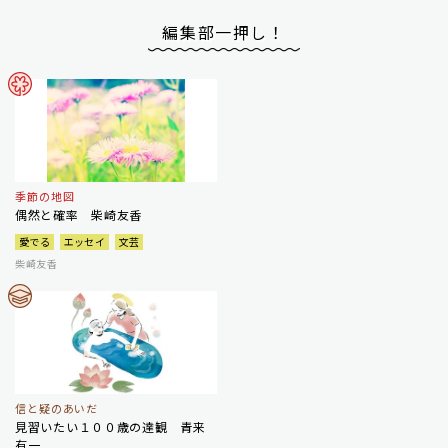
編集部一押し！
季節の地図
偶然と確率 柴崎友香
愛でる
エッセイ
文芸
柴崎友香
信と疑のあいだ
見習いたい１００歳の達観 青来
有一