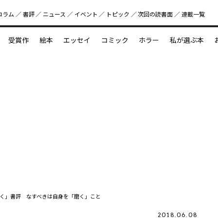
コラム
書評
ニュース
イベント
トピック
次回の読書⾯
連載一覧
好書好日
受賞作
絵本
エッセイ
コミック
ホラー
私が選ぶ本
？
えほん新定番
今めぐりたい児童文学の世界
図鑑の中の小宇宙
く」書評 なすべきは自身を「磨く」こと
2018.06.08