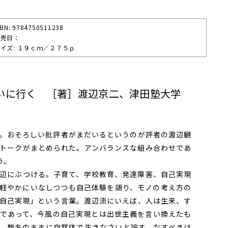
SBN: 9784750511238
発売⽇：
イズ: １９ｃｍ／２７５ｐ
いに行く ［著］渡辺京二、津田塾大学
。おそろしい批評者がまだいるというのが評者の渡辺観
トークがまとめられた。アンバランスな組み合わせであ
う。
辺にぶつける。子育て、学校教育、発達障害、自己実現
軽やかにいなしつつも自己体験を語り、モノの考え方の
自己実現」という言葉。渡辺流にいえば、人は生来、す
であって、今風の自己実現とは出世主義を言い換えたも
、無名のままに自然体で生きなさいと諭す。なすべきは