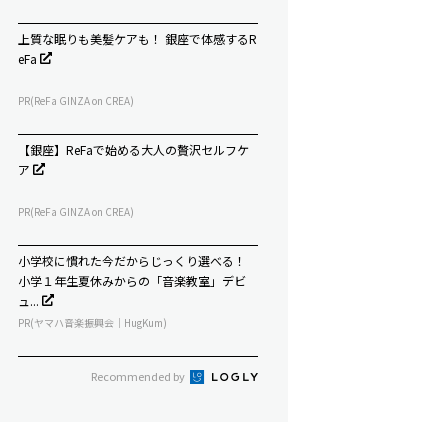
上質な眠りも美髪ケアも！ 銀座で体感するR
eFa
PR(ReFa GINZA on CREA)
【銀座】ReFaで始める大人の贅沢セルフケ
ア
PR(ReFa GINZA on CREA)
小学校に慣れた今だからじっくり選べる！
小学１年生夏休みからの「音楽教室」デビ
ュ...
PR(ヤマハ音楽振興会｜HugKum)
Recommended by