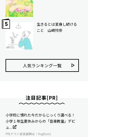
生きるとは変身し続ける
こと 山崎怜奈
人気ランキング⼀覧
注目記事[PR]
小学校に慣れた今だからじっくり選べる！
小学１年生夏休みからの「音楽教室」デビ
ュ...
PR(ヤマハ音楽振興会｜HugKum)