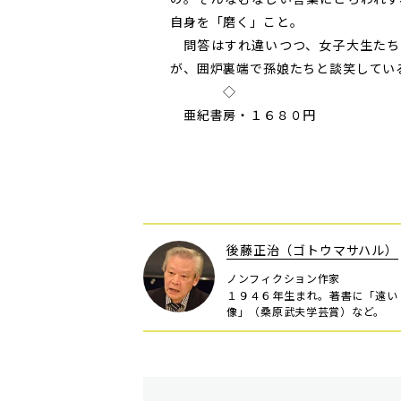
自身を「磨く」こと。
問答はすれ違いつつ、女子大生たち
が、囲炉裏端で孫娘たちと談笑してい
◇
亜紀書房・１６８０円
後藤正治（ゴトウマサハル）
ノンフィクション作家
１９４６年生まれ。著書に「遠い
像」（桑原武夫学芸賞）など。