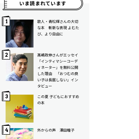
いま読まれています
歌人・青松輝さんの大切
な本 斬新な表現 よむた
び、より自由に
髙嶋政伸さんがエッセイ
「インティマシーコーデ
ィネーター」を無料公開
した理由 「おつむの良
い子は長居しない」イン
タビュー
この夏 子どもにおすすめ
の本
外からの声 澤田瞳子