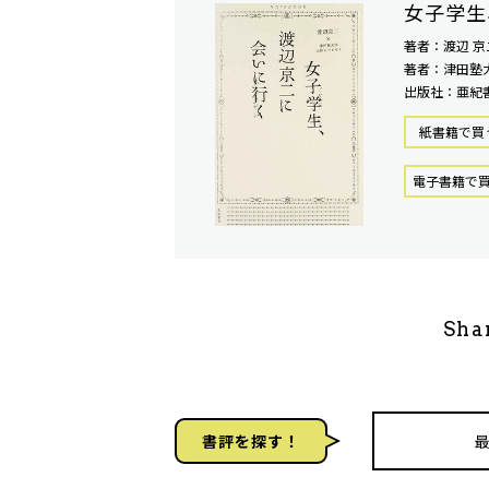
女子学生
著者：渡辺 京
著者：津田塾
出版社：亜紀
紙書籍で買
電⼦書籍で
Sha
書評を探す！