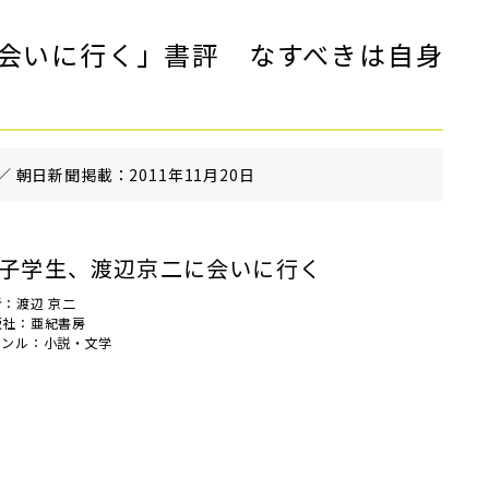
会いに行く」書評 なすべきは自身
／ 朝⽇新聞掲載：2011年11月20日
子学生、渡辺京二に会いに行く
者：渡辺 京二
版社：亜紀書房
ャンル：小説・文学