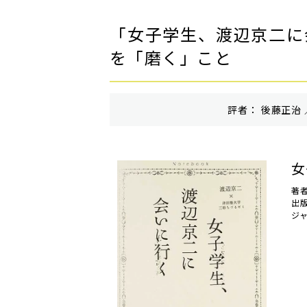
「女子学生、渡辺京二に
を「磨く」こと
評者： 後藤正治 
女
著
出
ジ