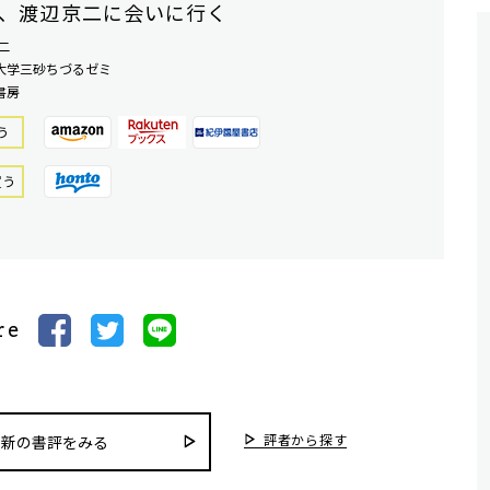
、渡辺京二に会いに行く
二
大学三砂ちづるゼミ
書房
う
買う
re
評者から探す
最新の書評をみる