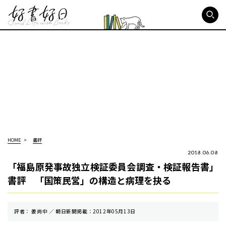
好書好日
HOME
書評
2018.06.08
「福島原発事故独立検証委員会調査・検証報告書」
書評 「国策民営」の構造と病理を抉る
評者： 姜尚中 ／ 朝⽇新聞掲載：2012年05月13日