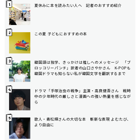
夏休みに本を読みたい人へ 記者のおすすめ紹介
この夏 子どもにおすすめの本
韓国語は独学、きっかけは推しへのメッセージ 「ブ
ロッコリーパンチ」訳者の山口さやかさん K-POPも
韓国ドラマも知らない私が韓国文学を翻訳するまで
ドラマ「手塚治虫の戦争」主演・高良健吾さん 戦時
中の少年時代の厳しさと漫画への強い熱量を感じなが
ら
歌人・青松輝さんの大切な本 斬新な表現 よむたび、
より自由に