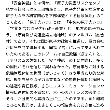
「安全神話」とは何か。「原子力災害リスクをタブー
視する社会心理を上部構造とし、原子力発電を推進する
原子力ムラの利害関心を下部構造とする信念体系」のこ
とである。「原子力ムラ」とは、「中央の原子力ムラ」
（学界を含む原子力行政・産業）と「地方の原子力ム
ラ」（原発及び関連施設立地地域）のアマルガム（融合
体）であり、それは国が原子力政策を推進し、電力会社
が原発を商業運転する「国策民営」によって支えられて
いたのである。このレジームは自己欺瞞（ぎまん）と、
リアリズムの欠如した「安全神話」の上に君臨し、多く
の国民がそれを信じて疑わなかった。原発事故に対する
危機管理体制の脆弱（ぜいじゃく）さや場当たり的な対
応、規制当局や原子力事業者などの無責任体制と権限へ
の逃避や責任転嫁、さらにリスクコミュニケーションや
情報伝達体制の不備など、大小のガバナンスの劣化は、
そうした歴史的な累積の上に生じたのである。国と組織
とひとの復元は、まさしくこの報告書をたたき台に進め