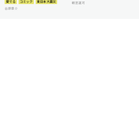
愛でる
コミック
東日本大震災
朝宮運河
谷原章介