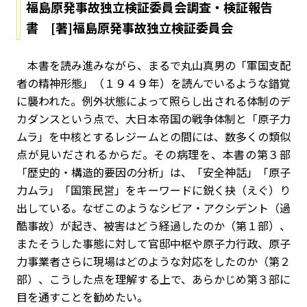
福島原発事故独立検証委員会調査・検証報告
書 [著]福島原発事故独立検証委員会
本書を読み進みながら、まるで丸山真男の「軍国支配
者の精神形態」（１９４９年）を読んでいるような錯覚
に襲われた。例外状態によって照らし出される体制のデ
カダンスという点で、大日本帝国の戦争体制と「原子力
ムラ」を中核とするレジームとの間には、数多くの類似
点が見いだされるからだ。その病理を、本書の第３部
「歴史的・構造的要因の分析」は、「安全神話」「原子
力ムラ」「国策民営」をキーワードに鋭く抉（えぐ）り
出している。なぜこのようなシビア・アクシデント（過
酷事故）が起き、被害はどう経過したのか（第１部）、
またそうした事態に対して官邸中枢や原子力行政、原子
力事業者さらに現場はどのような対応をしたのか（第２
部）、こうした点を理解する上で、あらかじめ第３部に
目を通すことを勧めたい。