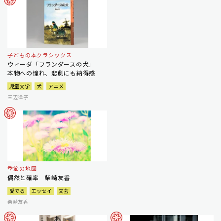
子どもの本クラシックス
ウィーダ「フランダースの犬」
本物への憧れ、悲劇にも納得感
児童文学
犬
アニメ
三辺律子
季節の地図
偶然と確率 柴崎友香
愛でる
エッセイ
文芸
柴崎友香