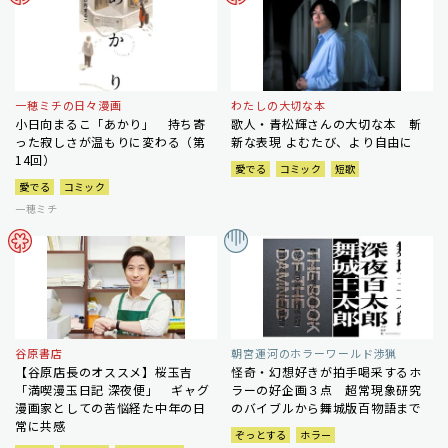
一穂ミチの日々漫画
わたしの大切な本
小日向まるこ「あかり」 持ち寄
歌人・青松輝さんの大切な本 斬
った寂しさが温もりに変わる（第
新な表現 よむたび、より自由に
14回）
愛でる
コミック
短歌
愛でる
コミック
一穂ミチ
谷原書店
朝宮運河のホラーワールド渉猟
【谷原店長のオススメ】桜玉吉
怪奇・幻想好きが拍手喝采するホ
「満喫漫玉日記 深夜便」 ギャグ
ラーの好企画３点 超常現象研究
漫画家としての苦悩経た中年の日
のバイブルから舞城版百物語まで
常に共感
ぞっとする
ホラー