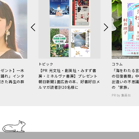
トピック
コラム
レゼント】一木
【PR 光文社・創英社・みすず書
「海をわたる
で踊れ」インタ
房・ミネルヴァ書房】プレゼント
の往復書簡」
起きた再生の群
朝日新聞1面広告の本、好書好日メ
出逢いの不思
ルマガ読者計20名様に
の〝家族〟
PR by 集英社