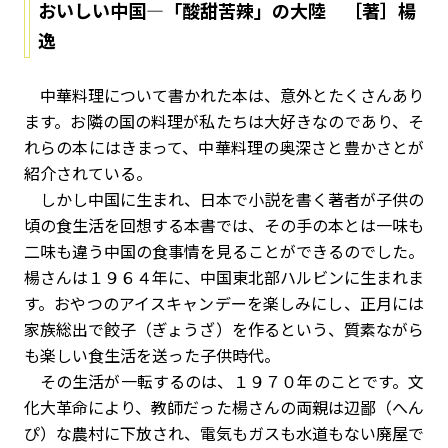
おいしい中国―「酸甜苦辣」の大陸 ［著］楊
逸
中華料理について書かれた本は、意外とたくさんあり
ます。お隣の国の料理が私たちは大好きなのであり、そ
れらの本にはきまって、中華料理の奥深さと豊かさとが
紹介されている。
しかし中国に生まれ、日本で小説を書く著者が子供の
頃の食生活を回想する本書では、その手の本とは一味も
二味も違う中国の食事情を見ることができるのでした。
楊さんは１９６４年に、中国東北部ハルビンに生まれま
す。おやつのアイスキャンデーを楽しみにし、正月には
家族総出で餃子（ぎょうざ）を作るという、質素ながら
も楽しい食生活を送った子供時代。
その生活が一転するのは、１９７０年のことです。文
化大革命により、教師だった楊さんの両親は辺鄙（へん
ぴ）な農村に下放され、電気もガスも水道もない廃屋で