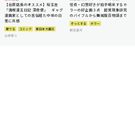
【谷原店長のオススメ】桜玉吉
怪奇・幻想好きが拍手喝采するホ
「満喫漫玉日記 深夜便」 ギャグ
ラーの好企画３点 超常現象研究
漫画家としての苦悩経た中年の日
のバイブルから舞城版百物語まで
常に共感
ぞっとする
ホラー
愛でる
コミック
東日本大震災
朝宮運河
谷原章介