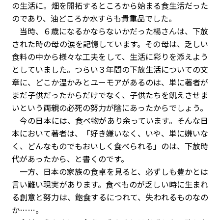
の生活に。畑を開拓するところから始まる食生活だった
のであり、油どころか水すらも貴重品でした。
当時、６歳になるかならないかだった楊さんは、下放
された時の母の涙を記憶しています。その母は、乏しい
食料の中から様々な工夫をして、生活に彩りを添えよう
としていました。つらい３年間の下放生活についての文
章に、どこか温かみとユーモアがあるのは、単に著者が
まだ子供だったからだけでなく、子供たちを飢えさせま
いという両親の必死の努力が陰にあったからでしょう。
今の日本には、食べ物があり余っています。そんな日
本において著者は、「好き嫌いなく、いや、単に嫌いな
く、どんなものでもおいしく食べられる」のは、下放時
代があったから、と書くのです。
一方、日本の家族の食卓を見ると、必ずしも豊かとは
言い難い現実があります。食べものが乏しい時に生まれ
る創意と努力は、飽食するにつれて、失われるものなの
か……。