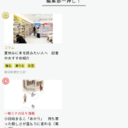
編集部一押し！
コラム
夏休みに本を読みたい人へ 記者
のおすすめ紹介
贈る
愛でる
文芸
朝日新聞文化部
一穂ミチの日々漫画
小日向まるこ「あかり」 持ち寄
った寂しさが温もりに変わる（第