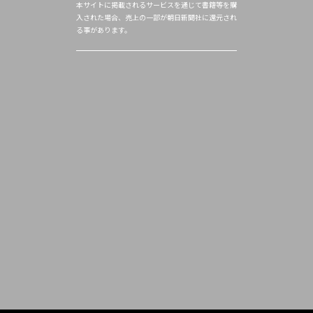
本サイトに掲載されるサービスを通じて書籍等を購
入された場合、売上の一部が朝日新聞社に還元され
る事があります。