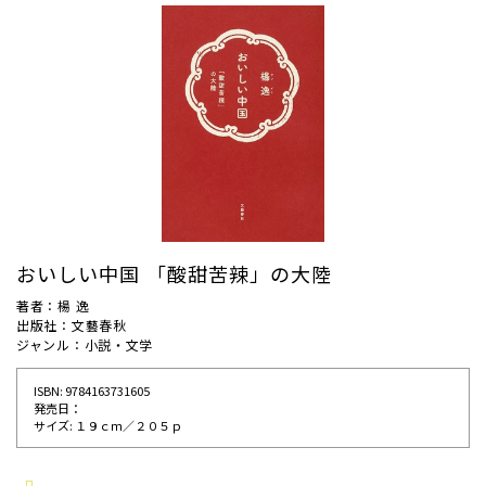
おいしい中国 「酸甜苦辣」の大陸
著者：楊 逸
出版社：文藝春秋
ジャンル：小説・文学
ISBN: 9784163731605
発売⽇：
サイズ: １９ｃｍ／２０５ｐ