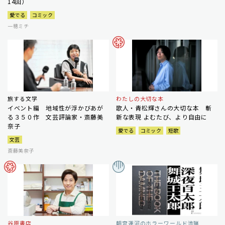
14回）
愛でる
コミック
一穂ミチ
旅する文学
わたしの大切な本
イベント編 地域性が浮かびあが
歌人・青松輝さんの大切な本 斬
る３５０作 文芸評論家・斎藤美
新な表現 よむたび、より自由に
奈子
愛でる
コミック
短歌
文芸
斎藤美奈子
谷原書店
朝宮運河のホラーワールド渉猟