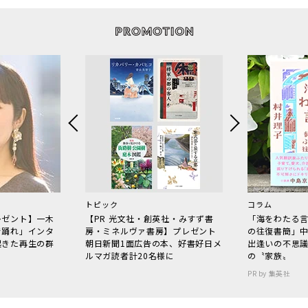
トピック
コラム
レゼント】一木
【PR 光文社・創英社・みすず書
「海をわたる
で踊れ」インタ
房・ミネルヴァ書房】プレゼント
の往復書簡」
起きた再生の群
朝日新聞1面広告の本、好書好日メ
出逢いの不思
ルマガ読者計20名様に
の〝家族〟
PR by 集英社