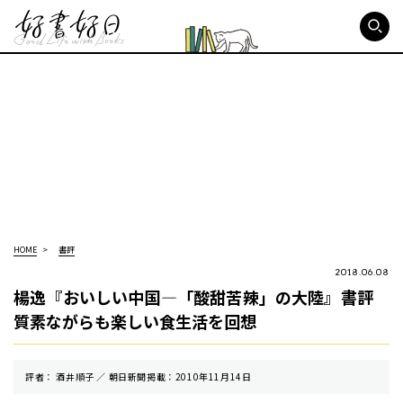
好書好日
HOME
書評
2018.06.08
楊逸『おいしい中国―「酸甜苦辣」の大陸』書評
質素ながらも楽しい食生活を回想
評者： 酒井順子 ／ 朝⽇新聞掲載：2010年11月14日