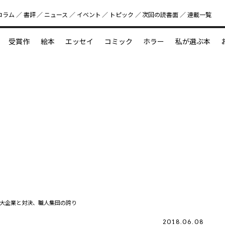
コラム
書評
ニュース
イベント
トピック
次回の読書⾯
連載一覧
好書好日
受賞作
絵本
エッセイ
コミック
ホラー
私が選ぶ本
？
えほん新定番
今めぐりたい児童文学の世界
図鑑の中の小宇宙
大企業と対決、職人集団の誇り
2018.06.08