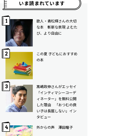
いま読まれています
歌人・青松輝さんの大切
な本 斬新な表現 よむた
び、より自由に
この夏 子どもにおすすめ
の本
髙嶋政伸さんがエッセイ
「インティマシーコーデ
ィネーター」を無料公開
した理由 「おつむの良
い子は長居しない」イン
タビュー
外からの声 澤田瞳子