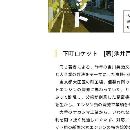
I
サ
下町ロケット [著]池井
同じ著者による、昨年の吉川英治文
と大企業の対決をテーマにした痛快小
東京都大田区の町工場、佃製作所の
トエンジンの開発に携わっていた。と
ぶって辞職し、父親が創業した精密機
を生かし、エンジン類の開発で業績を
大手のナカシマ工業から、いわれな
判を闘い抜く見通しが立たず、対応に
ット用の新型水素エンジンの特許譲渡