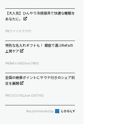
【大人気】ひんやり冷感寝具で快適な睡眠を
あなたに。
PR(アイリスプラザ)
特別な名入れギフトも！ 銀座で選ぶReFaの
上質ケア
PR(ReFa GINZA on CREA)
全国の絶景ポイントにサウナ付きのシェア別
荘を展開
PR(COCO VILLA on GOETHE)
Recommended by