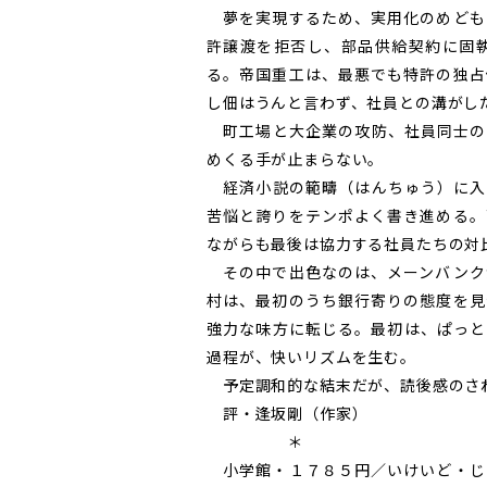
夢を実現するため、実用化のめども
許譲渡を拒否し、部品供給契約に固
る。帝国重工は、最悪でも特許の独占
し佃はうんと言わず、社員との溝がし
町工場と大企業の攻防、社員同士の
めくる手が止まらない。
経済小説の範疇（はんちゅう）に入
苦悩と誇りをテンポよく書き進める。
ながらも最後は協力する社員たちの対
その中で出色なのは、メーンバンク
村は、最初のうち銀行寄りの態度を見
強力な味方に転じる。最初は、ぱっと
過程が、快いリズムを生む。
予定調和的な結末だが、読後感のさ
評・逢坂剛（作家）
＊
小学館・１７８５円／いけいど・じ