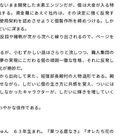
ないまま開発した水素エンジンだが、佃は大金が入る特
執する。資金難にあえぐ社内は、その決定に強く反発す
使用契約を認めさせようと佃製作所を締めつける。しか
だいに深まる。
反目や確執が次から次へと繰り出されるので、ページを
るが、小むずかしい話はさらりと流しつつ、職人集団の
夢の実現にこだわる佃の頑固一徹な性格、それに反発し
比が絶妙だ。
から出向して来た、経理部長殿村の人物造形である。殿
せながら、しだいに佃の生き方に共感を覚え、ついには
しなかったキャラクターが、しだいに輝きを増していく
わやかな佳作である。
ゅん ６３年生まれ。『果つる底なき』『オレたち花の