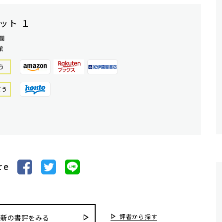
ット １
潤
館
う
買う
re
評者から探す
最新の書評をみる