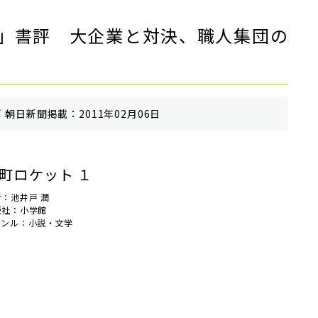
」書評 大企業と対決、職人集団の
 朝⽇新聞掲載：2011年02月06日
町ロケット １
者：池井戸 潤
版社：小学館
ャンル：小説・文学