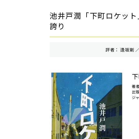
池井戸潤「下町ロケット
誇り
評者： 逢坂剛 ／
下
著
出
ジ