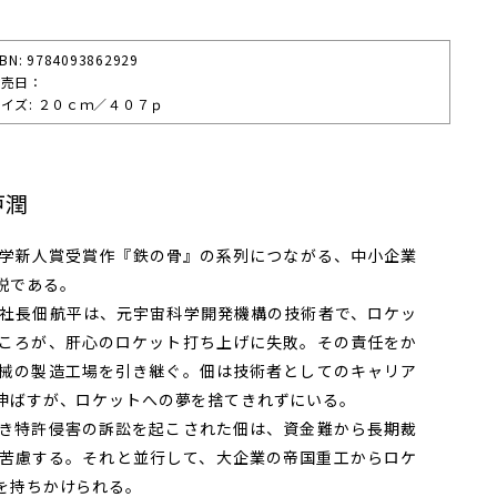
SBN: 9784093862929
発売⽇：
イズ: ２０ｃｍ／４０７ｐ
戸潤
学新人賞受賞作『鉄の骨』の系列につながる、中小企業
説である。
社長佃航平は、元宇宙科学開発機構の技術者で、ロケッ
ころが、肝心のロケット打ち上げに失敗。その責任をか
械の製造工場を引き継ぐ。佃は技術者としてのキャリア
伸ばすが、ロケットへの夢を捨てきれずにいる。
き特許侵害の訴訟を起こされた佃は、資金難から長期裁
苦慮する。それと並行して、大企業の帝国重工からロケ
を持ちかけられる。