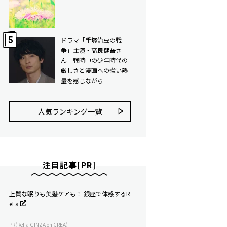
ドラマ「手塚治虫の戦
争」主演・高良健吾さ
ん 戦時中の少年時代の
厳しさと漫画への強い熱
量を感じながら
人気ランキング⼀覧
注目記事[PR]
上質な眠りも美髪ケアも！ 銀座で体感するR
eFa
PR(ReFa GINZA on CREA)