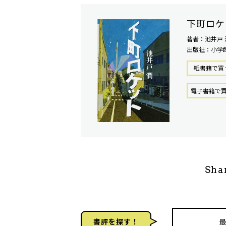
下町ロケ
著者：池井戸 
出版社：小学
紙書籍で買
電⼦書籍で
Sha
書評を探す！