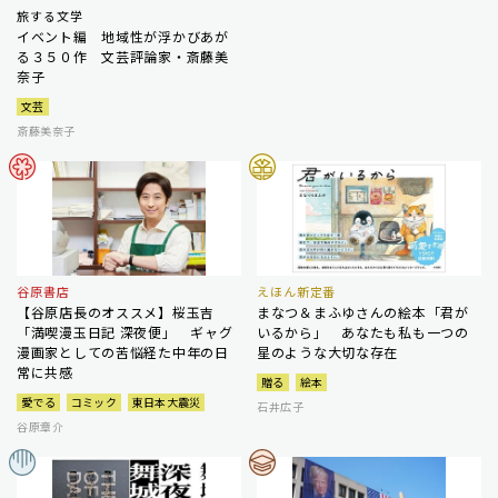
旅する文学
イベント編 地域性が浮かびあが
る３５０作 文芸評論家・斎藤美
奈子
文芸
斎藤美奈子
谷原書店
えほん新定番
【谷原店長のオススメ】桜玉吉
まなつ＆まふゆさんの絵本「君が
「満喫漫玉日記 深夜便」 ギャグ
いるから」 あなたも私も一つの
漫画家としての苦悩経た中年の日
星のような大切な存在
常に共感
贈る
絵本
愛でる
コミック
東日本大震災
石井広子
谷原章介