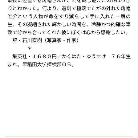
最後に位置する角幡さんが、何を成し遂げたのかはっき
りとわかった。何より、過剰で極端でたがの外れた角幡
唯介という人物が命をすり減らして手に入れた一瞬の
生、その凝縮された輝かしい時間を、冷静かつ的確な筆
致で分かち合ってくれた彼にぼくは心から感謝したい。
評・石川直樹（写真家・作家）
＊
集英社・１６８０円／かくはた・ゆうすけ ７６年生
まれ。早稲田大学探検部ＯＢ。