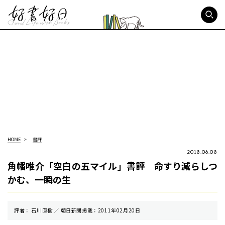
好書好日
HOME
書評
2018.06.08
角幡唯介「空白の五マイル」書評 命すり減らしつ
かむ、一瞬の生
評者： 石川直樹 ／ 朝⽇新聞掲載：2011年02月20日