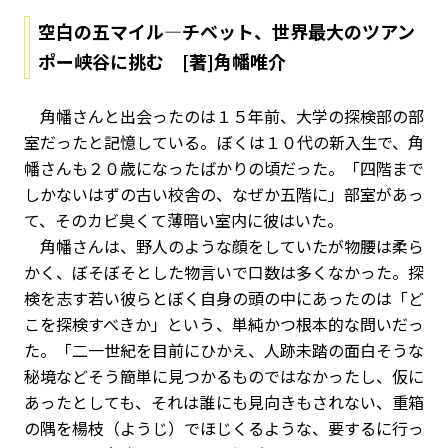
空白の五マイル―チベット、世界最大のツアン
ポー峡谷に挑む [著]角幡唯介
角幡さんと出会ったのは１５年前、大学の探検部の部
室だったと記憶している。ぼくは１０代の新入生で、角
幡さんも２０歳になったばかりの頃だった。「四階まで
しかないはずの古い校舎の、なぜか五階に」部室があっ
て、そのカビ臭くて薄暗い室内に彼はいた。
角幡さんは、野人のような顔をしていたが物腰は柔ら
かく、ぼそぼそとした物言いで口数は多くなかった。探
検を志す若い彼らとぼく自身の頭の中にあったのは「ど
こを探検すべきか」という、単純かつ根本的な問いだっ
た。「二一世紀を目前にひかえ、人跡未踏の面白そうな
秘境などそう簡単に見つかるものではなかったし、仮に
あったとしても、それは誰にも見向きもされない、重箱
の隅を楊枝（ようじ）でほじくるような、要するに行っ