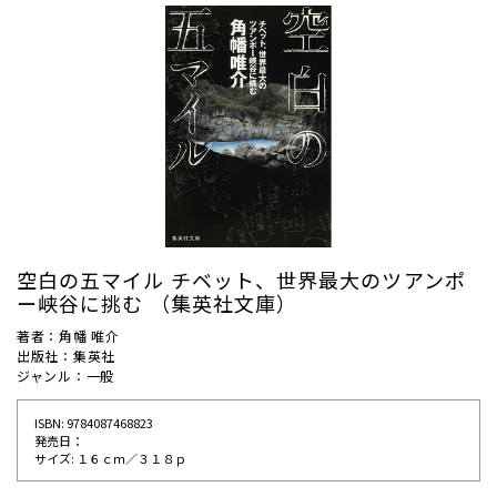
空白の五マイル チベット、世界最大のツアンポ
ー峡谷に挑む （集英社文庫）
著者：角幡 唯介
出版社：集英社
ジャンル：一般
ISBN: 9784087468823
発売⽇：
サイズ: １６ｃｍ／３１８ｐ