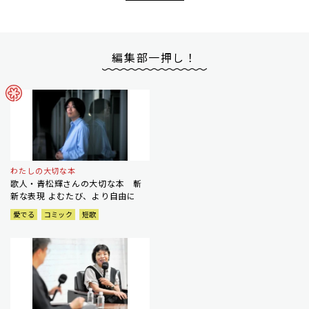
編集部一押し！
わたしの大切な本
歌人・青松輝さんの大切な本 斬
新な表現 よむたび、より自由に
愛でる
コミック
短歌