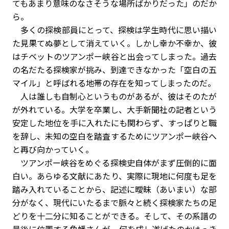
てもあまり意味のなさそうな場所ばかりだった」のだか
ら。
多くの探検部員にとって、探検は学生時代に思い描い
た見果てぬ夢として消えていく。しかし幸か不幸か、彼
はチベットのツアンポー峡谷と出会ってしまった。過去
の名だたる探検家が挑み、到達できなかった「空白の五
マイル」と呼ばれる地帯の存在を知ってしまったのだ。
人は誰しも自制心というものがあるが、彼はそのたが
が外れている。大学を卒業し、大手新聞社の記者という
安定した地位を手に入れたにも関わらず、すっぱりと職
を辞し、未知の空白を踏査するためにツアンポー峡谷へ
と再び向かっていく。
ツアンポー峡谷をめぐる探検史自体がまず圧倒的に面
白い。あらゆる文献にあたり、実際に現地に何度も足を
踏み入れていることから、記述に曖昧（あいまい）な部
分がなく、現代にいたるまで脈々と続く探検家たちの足
どりを十二分に知ることができる。そして、その系譜の