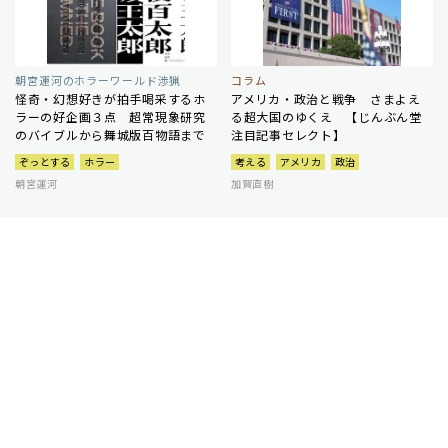
朝宮運河のホラーワールド渉猟
コラム
怪奇・幻想好きが拍手喝采するホ
アメリカ・政治と戦争 さまよえ
ラーの好企画３点 超常現象研究
る超大国のゆくえ 【じんぶん堂
のバイブルから舞城版百物語まで
注目記事セレクト】
ぞっとする
ホラー
考える
アメリカ
政治
朝宮運河
加賀直樹