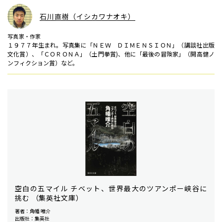
石川直樹（イシカワナオキ）
写真家・作家
１９７７年生まれ。写真集に「ＮＥＷ ＤＩＭＥＮＳＩＯＮ」（講談社出版
文化賞）、「ＣＯＲＯＮＡ」（土門拳賞)、他に「最後の冒険家」（開高健ノ
ンフィクション賞）など。
空白の五マイル チベット、世界最大のツアンポー峡谷に
挑む （集英社文庫）
著者：角幡 唯介
出版社：集英社