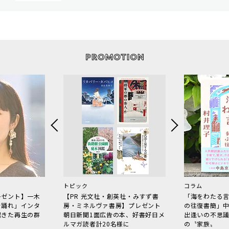
トピック
コラム
レゼント】一木
【PR 光文社・創英社・みすず書
「海をわたる
で踊れ」インタ
房・ミネルヴァ書房】プレゼント
の往復書簡」
起きた再生の群
朝日新聞1面広告の本、好書好日メ
出逢いの不思
ルマガ読者計20名様に
の〝家族〟