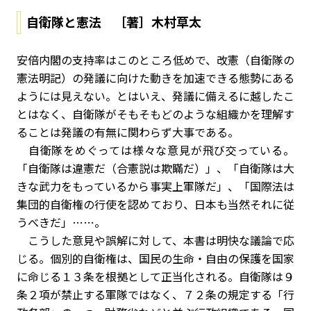
自衛隊と憲法 ［著］木村草太
安倍内閣の支持率はこのところ低めで、改憲（自衛隊の
憲法明記）の発議に向けた動きを加速できる態勢にある
ようには見えない。とはいえ、発議に備えるに越したこ
とはなく、自衛隊がそもそもどのような組織かを理解す
ることは発議の有無に関わらず大事である。
自衛隊をめぐっては様々な意見が飛び交っている。
「自衛隊は違憲だ（合憲説は欺瞞だ）」、「自衛隊は大
きな武力をもっているから事実上軍隊だ」、「国際法は
集団的自衛権の行使を認めており、日本も当然それに従
うべきだ」……。
こうした意見や誤解に対して、本書は明快な議論で応
じる。個別的自衛権は、国民の生命・自由の保護を国家
に命じる１３条を根拠として正当化される。自衛隊は９
条２項が禁止する軍隊ではなく、７２条の規定する「行