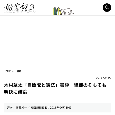
好書好日
HOME
書評
2018.06.30
木村草太「自衛隊と憲法」書評 組織のそもそも
明快に議論
評者： 齋藤純一 ／ 朝⽇新聞掲載：2018年06月30日