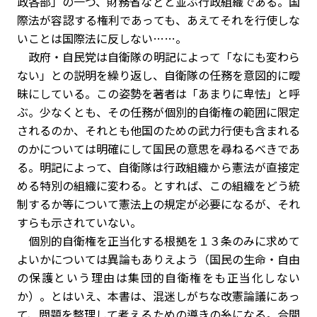
政各部」の一つ、財務省などと並ぶ行政組織である。国
際法が容認する権利であっても、あえてそれを行使しな
いことは国際法に反しない……。
政府・自民党は自衛隊の明記によって「なにも変わら
ない」との説明を繰り返し、自衛隊の任務を意図的に曖
昧にしている。この姿勢を著者は「あまりに卑怯」と呼
ぶ。少なくとも、その任務が個別的自衛権の範囲に限定
されるのか、それとも他国のための武力行使も含まれる
のかについては明確にして国民の意思を尋ねるべきであ
る。明記によって、自衛隊は行政組織から憲法が直接定
める特別の組織に変わる。とすれば、この組織をどう統
制するか等について憲法上の規定が必要になるが、それ
すらも示されていない。
個別的自衛権を正当化する根拠を１３条のみに求めて
よいかについては異論もありえよう（国民の生命・自由
の保護という理由は集団的自衛権をも正当化しない
か）。とはいえ、本書は、混迷しがちな改憲論議にあっ
て、問題を整理して考えるための導きの糸になる。合間