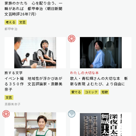
家族のかたち 心を配り合う、一
瞬があれば 都甲幸治〈朝日新聞
文芸時評26年7月〉
考える
文芸
都甲幸治
旅する文学
わたしの大切な本
イベント編 地域性が浮かびあが
歌人・青松輝さんの大切な本 斬
る３５０作 文芸評論家・斎藤美
新な表現 よむたび、より自由に
奈子
愛でる
コミック
短歌
文芸
斎藤美奈子