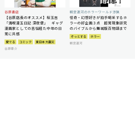
谷原書店
朝宮運河のホラーワールド渉猟
【谷原店長のオススメ】桜玉吉
怪奇・幻想好きが拍手喝采するホ
「満喫漫玉日記 深夜便」 ギャグ
ラーの好企画３点 超常現象研究
漫画家としての苦悩経た中年の日
のバイブルから舞城版百物語まで
常に共感
ぞっとする
ホラー
愛でる
コミック
東日本大震災
朝宮運河
谷原章介