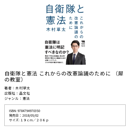
自衛隊と憲法 これからの改憲論議のために （犀
の教室）
著者：木村草太
出版社：晶文社
ジャンル：憲法
ISBN: 9784794970350
発売⽇： 2018/05/02
サイズ: １９ｃｍ／２０６ｐ