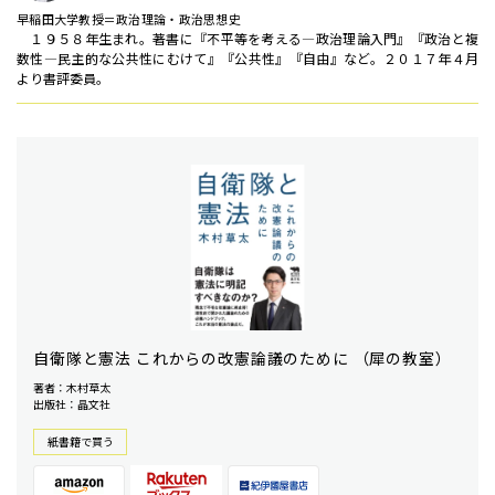
早稲田大学教授＝政治理論・政治思想史
１９５８年生まれ。著書に『不平等を考える―政治理論入門』『政治と複
数性―民主的な公共性にむけて』『公共性』『自由』など。２０１７年４月
より書評委員。
自衛隊と憲法 これからの改憲論議のために （犀の教室）
著者：木村草太
出版社：晶文社
紙書籍で買う