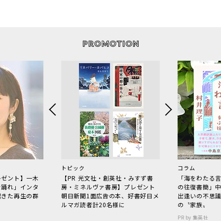
トピック
コラム
レゼント】一木
【PR 光文社・創英社・みすず書
「海をわたる
で踊れ」インタ
房・ミネルヴァ書房】プレゼント
の往復書簡」
起きた再生の群
朝日新聞1面広告の本、好書好日メ
出逢いの不思
ルマガ読者計20名様に
の〝家族〟
PR by 集英社