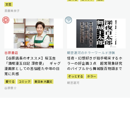
文芸
斎藤美奈子
谷原書店
朝宮運河のホラーワールド渉猟
【谷原店長のオススメ】桜玉吉
怪奇・幻想好きが拍手喝采するホ
「満喫漫玉日記 深夜便」 ギャグ
ラーの好企画３点 超常現象研究
漫画家としての苦悩経た中年の日
のバイブルから舞城版百物語まで
常に共感
ぞっとする
ホラー
愛でる
コミック
東日本大震災
朝宮運河
谷原章介