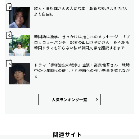
歌人・青松輝さんの大切な本 斬新な表現 よむたび、
より自由に
韓国語は独学、きっかけは推しへのメッセージ 「ブ
ロッコリーパンチ」訳者の山口さやかさん K-POPも
韓国ドラマも知らない私が韓国文学を翻訳するまで
ドラマ「手塚治虫の戦争」主演・高良健吾さん 戦時
中の少年時代の厳しさと漫画への強い熱量を感じなが
ら
人気ランキング⼀覧
関連サイト