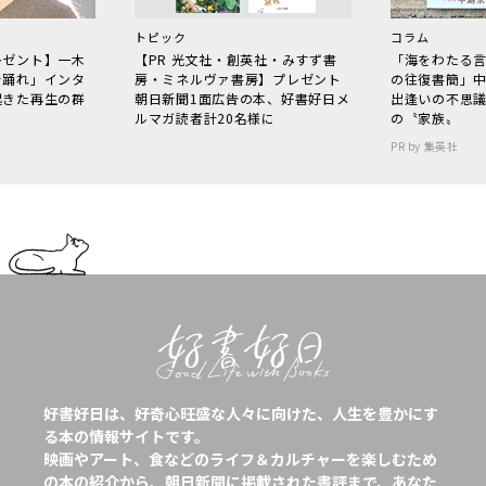
トピック
コラム
レゼント】一木
【PR 光文社・創英社・みすず書
「海をわたる
で踊れ」インタ
房・ミネルヴァ書房】プレゼント
の往復書簡」
起きた再生の群
朝日新聞1面広告の本、好書好日メ
出逢いの不思
ルマガ読者計20名様に
の〝家族〟
PR by 集英社
好書好日は、好奇心旺盛な人々に向けた、人生を豊かにす
る本の情報サイトです。
映画やアート、食などのライフ＆カルチャーを楽しむため
の本の紹介から、朝日新聞に掲載された書評まで、あなた