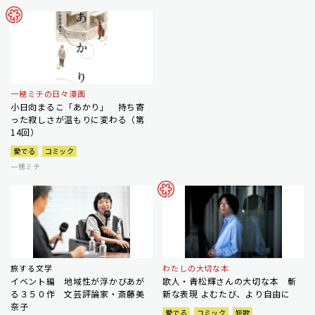
一穂ミチの日々漫画
小日向まるこ「あかり」 持ち寄
った寂しさが温もりに変わる（第
14回）
愛でる
コミック
一穂ミチ
旅する文学
わたしの大切な本
イベント編 地域性が浮かびあが
歌人・青松輝さんの大切な本 斬
る３５０作 文芸評論家・斎藤美
新な表現 よむたび、より自由に
奈子
愛でる
コミック
短歌