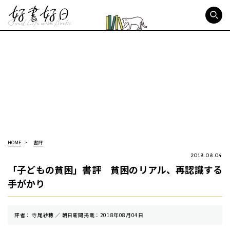
好書好日
HOME
書評
2018.08.04
「子どもの貧困」書評 貧困のリアル、再認識する
手がかり
評者： 寺尾紗穂 ／ 朝⽇新聞掲載：2018年08月04日