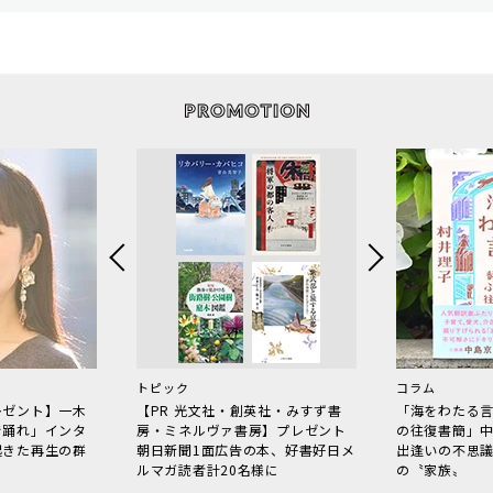
トピック
コラム
レゼント】一木
【PR 光文社・創英社・みすず書
「海をわたる
で踊れ」インタ
房・ミネルヴァ書房】プレゼント
の往復書簡」
起きた再生の群
朝日新聞1面広告の本、好書好日メ
出逢いの不思
ルマガ読者計20名様に
の〝家族〟