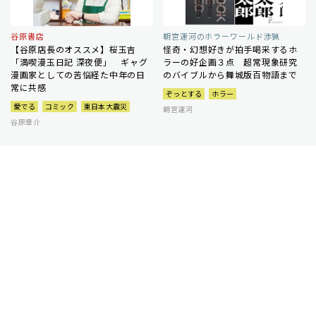
谷原書店
朝宮運河のホラーワールド渉猟
【谷原店長のオススメ】桜玉吉
怪奇・幻想好きが拍手喝采するホ
「満喫漫玉日記 深夜便」 ギャグ
ラーの好企画３点 超常現象研究
漫画家としての苦悩経た中年の日
のバイブルから舞城版百物語まで
常に共感
ぞっとする
ホラー
愛でる
コミック
東日本大震災
朝宮運河
谷原章介