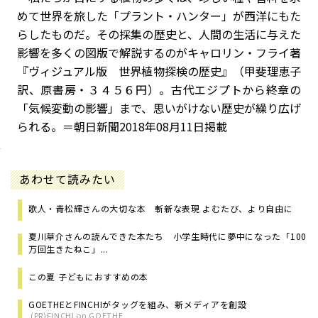
めて世界を旅した「プラント・ハンター」が西洋にもた
らしたものだ。その採集の歴史と、人間の生活に与えた
影響を多くの図版で解説するのがキャロリン・フライ著
『ヴィジュアル版 世界植物探検の歴史』（甲斐理恵子
訳、原書房・３４５６円）。古代エジプトから終章の
「気候変動の影響」まで、思いがけない歴史が繰り広げ
られる。＝朝日新聞2018年08月11日掲載
あわせて読みたい
歌人・青松輝さんの大切な本 斬新な表現 よむたび、より自由に
夏川草介さんの読んできた本たち 小学生時代に夢中になった「100
万回生きたねこ」...
この夏 子どもにおすすめの本
GOETHEとFINCHIがタッグを組み、新メディアを創設
(PR)FINCHI on GOETHE