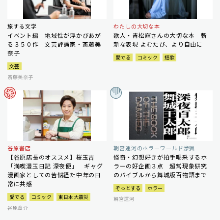
旅する文学
わたしの大切な本
イベント編 地域性が浮かびあが
歌人・青松輝さんの大切な本 斬
る３５０作 文芸評論家・斎藤美
新な表現 よむたび、より自由に
奈子
愛でる
コミック
短歌
文芸
斎藤美奈子
谷原書店
朝宮運河のホラーワールド渉猟
【谷原店長のオススメ】桜玉吉
怪奇・幻想好きが拍手喝采するホ
「満喫漫玉日記 深夜便」 ギャグ
ラーの好企画３点 超常現象研究
漫画家としての苦悩経た中年の日
のバイブルから舞城版百物語まで
常に共感
ぞっとする
ホラー
愛でる
コミック
東日本大震災
朝宮運河
谷原章介