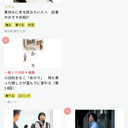
コラム
夏休みに本を読みたい人へ 記者
のおすすめ紹介
贈る
愛でる
文芸
朝日新聞文化部
一穂ミチの日々漫画
小日向まるこ「あかり」 持ち寄
った寂しさが温もりに変わる（第
14回）
愛でる
コミック
一穂ミチ