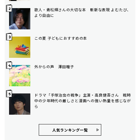
歌人・青松輝さんの大切な本 斬新な表現 よむたび、
より自由に
この夏 子どもにおすすめの本
外からの声 澤田瞳子
ドラマ「手塚治虫の戦争」主演・高良健吾さん 戦時
中の少年時代の厳しさと漫画への強い熱量を感じなが
ら
人気ランキング⼀覧