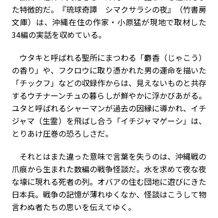
た特徴的だ。『琉球奇譚 シマクサラシの夜』（竹書房
文庫）は、沖縄在住の作家・小原猛が現地で取材した
34編の実話を収めている。
ウタキと呼ばれる聖所にまつわる「麝香（じゃこう）
の香り」や、フクロウに取り憑かれた男の運命を描いた
「チックフ」などの収録作からは、見えないものと共存
するウチナーンチュの暮らしが鮮やかに浮かびあがる。
ユタと呼ばれるシャーマンが過去の因縁に導かれ、イチ
ジャマ（生霊）を飛ばし合う「イチジャマゲーシ」は、
とりあけ圧巻の恐ろしさだ。
それとはまた違った意味で言葉を失うのは、沖縄戦の
爪痕から生まれた数編の戦争怪談だ。水を求めて夜な夜
な壕に現れる死者の列。オバアの住む団地に遊びにきた
日本兵。戦争の記憶が薄れゆくなか、怪談はこうして物
言わぬ者たちの思いを伝えてゆく。