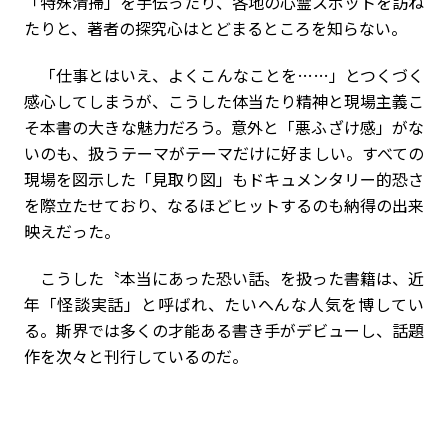
「特殊清掃」を手伝ったり、各地の心霊スポットを訪ね
たりと、著者の探究心はとどまるところを知らない。
「仕事とはいえ、よくこんなことを……」とつくづく
感心してしまうが、こうした体当たり精神と現場主義こ
そ本書の大きな魅力だろう。意外と「悪ふざけ感」がな
いのも、扱うテーマがテーマだけに好ましい。すべての
現場を図示した「見取り図」もドキュメンタリー的恐さ
を際立たせており、なるほどヒットするのも納得の出来
映えだった。
こうした〝本当にあった恐い話〟を扱った書籍は、近
年「怪談実話」と呼ばれ、たいへんな人気を博してい
る。斯界では多くの才能ある書き手がデビューし、話題
作を次々と刊行しているのだ。