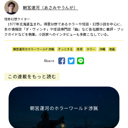
朝宮運河（あさみやうんが）
怪奇幻想ライター
1977年北海道生まれ。得意分野であるホラーや怪談・幻想小説を中心に、
本の情報誌「ダ・ヴィンチ」や怪談専門誌「幽」など各社媒体に書評・ブッ
クガイドなどを執筆。小説家へのインタビューも多数こなしている。
朝宮運河のホラーワールド渉猟
ぞっとする
怪奇
ホラー
沖縄
徳島
Share
この連載をもっと読む
朝宮運河のホラーワールド渉猟