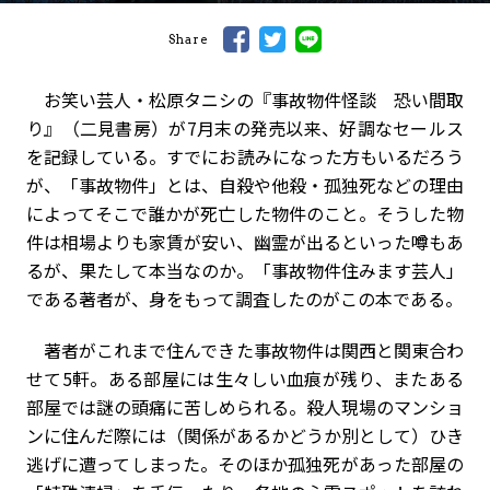
Share
お笑い芸人・松原タニシの『事故物件怪談 恐い間取
り』（二見書房）が7月末の発売以来、好調なセールス
を記録している。すでにお読みになった方もいるだろう
が、「事故物件」とは、自殺や他殺・孤独死などの理由
によってそこで誰かが死亡した物件のこと。そうした物
件は相場よりも家賃が安い、幽霊が出るといった噂もあ
るが、果たして本当なのか。「事故物件住みます芸人」
である著者が、身をもって調査したのがこの本である。
著者がこれまで住んできた事故物件は関西と関東合わ
せて5軒。ある部屋には生々しい血痕が残り、またある
部屋では謎の頭痛に苦しめられる。殺人現場のマンショ
ンに住んだ際には（関係があるかどうか別として）ひき
逃げに遭ってしまった。そのほか孤独死があった部屋の