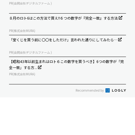
PR(合同会社デジタルファーム )
８月のロト6はこの方法で買え!!６つの数字が『完全一致』する方法
PR(株式会社MURA)
「宝くじを買う前に〇〇をしただけ」言われた通りにしてみたら…
PR(合同会社デジタルファーム )
【昭和43年以前生まれはロト６この数字を買うべき】6つの数字が「完
全一致」する方...
PR(株式会社MURA)
Recommended by