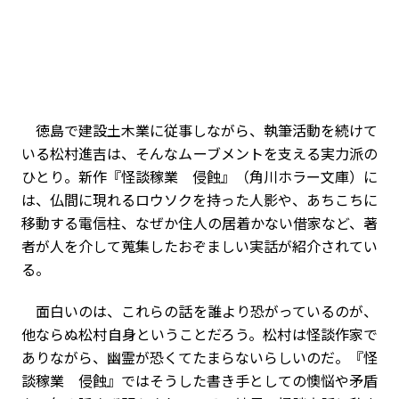
徳島で建設土木業に従事しながら、執筆活動を続けて
いる松村進吉は、そんなムーブメントを支える実力派の
ひとり。新作『怪談稼業 侵蝕』（角川ホラー文庫）に
は、仏間に現れるロウソクを持った人影や、あちこちに
移動する電信柱、なぜか住人の居着かない借家など、著
者が人を介して蒐集したおぞましい実話が紹介されてい
る。
面白いのは、これらの話を誰より恐がっているのが、
他ならぬ松村自身ということだろう。松村は怪談作家で
ありながら、幽霊が恐くてたまらないらしいのだ。『怪
談稼業 侵蝕』ではそうした書き手としての懊悩や矛盾