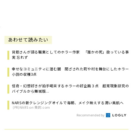
あわせて読みたい
背筋さんが語る職業としてのホラー作家 「誰かの死」扱っている事
実 忘れず
幸せなコミュニティに潜む闇 閉ざされた町や村を舞台にしたホラー
小説の収穫3点
怪奇・幻想好きが拍手喝采するホラーの好企画３点 超常現象研究の
バイブルから舞城版...
NARSの新クレンジングオイルで毎朝、メイク映えする潤い美肌へ
(PR)NARS on 美的.com
Recommended by