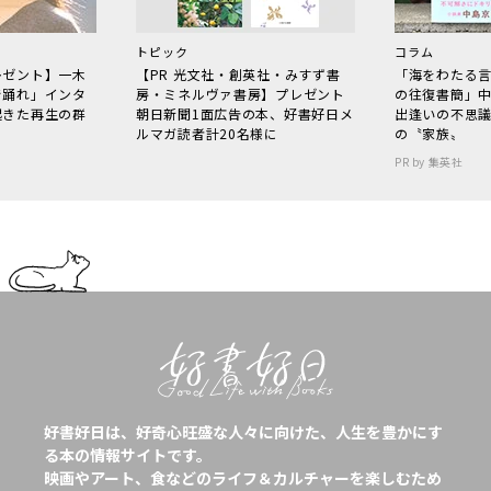
トピック
コラム
レゼント】一木
【PR 光文社・創英社・みすず書
「海をわたる
で踊れ」インタ
房・ミネルヴァ書房】プレゼント
の往復書簡」
起きた再生の群
朝日新聞1面広告の本、好書好日メ
出逢いの不思
ルマガ読者計20名様に
の〝家族〟
PR by 集英社
好書好日は、好奇心旺盛な人々に向けた、人生を豊かにす
る本の情報サイトです。
映画やアート、食などのライフ＆カルチャーを楽しむため