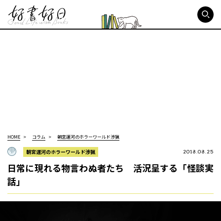
好書好日
HOME
コラム
朝宮運河のホラーワールド渉猟
朝宮運河のホラーワールド渉猟
2018.08.25
日常に現れる物言わぬ者たち 活況呈する「怪談実
話」