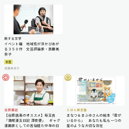
旅する文学
イベント編 地域性が浮かびあが
る３５０作 文芸評論家・斎藤美
奈子
文芸
斎藤美奈子
谷原書店
えほん新定番
【谷原店長のオススメ】桜玉吉
まなつ＆まふゆさんの絵本「君が
「満喫漫玉日記 深夜便」 ギャグ
いるから」 あなたも私も一つの
漫画家としての苦悩経た中年の日
星のような大切な存在