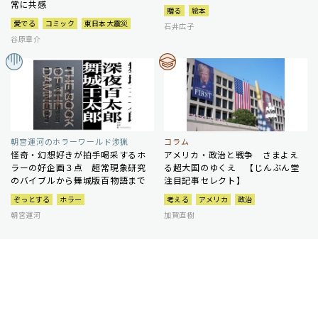
常に共感
贈る
絵本
愛でる
コミック
東日本大震災
石井広子
谷原章介
朝宮運河のホラーワールド渉猟
コラム
怪奇・幻想好きが拍手喝采するホ
アメリカ・政治と戦争 さまよえ
ラーの好企画３点 超常現象研究
る超大国のゆくえ 【じんぶん堂
のバイブルから舞城版百物語まで
注目記事セレクト】
ぞっとする
ホラー
考える
アメリカ
政治
朝宮運河
加賀直樹