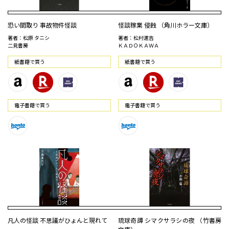
恐い間取り 事故物件怪談
怪談稼業 侵蝕 （角川ホラー文庫）
著者：松原 タニシ
著者：松村進吉
二見書房
ＫＡＤＯＫＡＷＡ
紙書籍で買う
紙書籍で買う
電⼦書籍で買う
電⼦書籍で買う
凡人の怪談 不思議がひょんと現れて
琉球奇譚 シマクサラシの夜 （竹書房