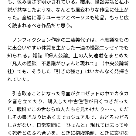
も、包み隠さず明かされている。結果、怪談実話と私小
説が共存したような、なんとも風変わりな作品に仕上が
った。全編に漂うユーモアとペーソスも絶品。もっと広
く読まれるべき作品だと思う。
ノンフィクション作家の工藤美代子は、不思議なもの
に出会いやすい体質を生かした一連の怪談エッセイでも
知られる。雑誌『婦人公論』上の人気連載をまとめた
『凡人の怪談 不思議がひょんと現れて』（中央公論新
社）でも、そうした「引きの強さ」はいかんなく発揮さ
れていた。
引き取ることになった骨壷がクロゼットの中でカタカ
タ音を立てたり、購入した中古住宅が曰くつきだった
り、眼科でこの世ならぬ人たちを見かけたり……。ただ
しその書きぶりはあくまでカジュアルで、おどろおどろ
しさがない。日常空間に「ひょんと」現れては去ってゆ
く死者とのふれ合いを、ときに抱腹絶倒、ときに哀切な