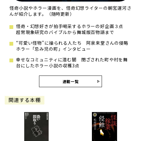
怪奇小説やホラー漫画を、怪奇幻想ライターの朝宮運河さ
んが紹介します。（随時更新）
怪奇・幻想好きが拍手喝采するホラーの好企画３点
超常現象研究のバイブルから舞城版百物語まで
“可愛い怪物”に操られる人たち 阿泉来堂さんの侵略
ホラー「忌み児の町」インタビュー
幸せなコミュニティに潜む闇 閉ざされた町や村を舞
台にしたホラー小説の収穫3点
連載一覧
関連する本棚