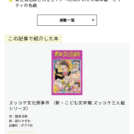
ティの名曲
連載一覧
この記事で紹介した本
ズッコケ文化祭事件 （新・こども文学館 ズッコケ三人組
シリーズ）
作：那須 正幹
絵：前川 かずお
出版社：ポプラ社