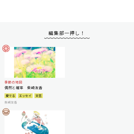
編集部一押し！
季節の地図
偶然と確率 柴崎友香
愛でる
エッセイ
文芸
柴崎友香