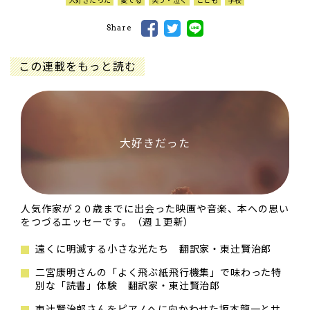
Share
この連載をもっと読む
大好きだった
人気作家が２０歳までに出会った映画や音楽、本への思い
をつづるエッセーです。（週１更新）
遠くに明滅する小さな光たち 翻訳家・東辻󠄀賢治郎
二宮康明さんの「よく飛ぶ紙飛行機集」で味わった特
別な「読書」体験 翻訳家・東辻󠄀賢治郎
東辻󠄀賢治郎さんをピアノへに向かわせた坂本龍一とサ