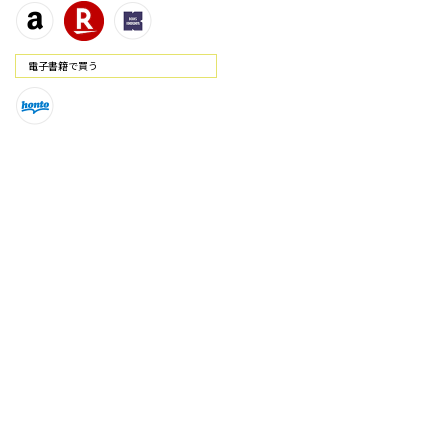
電⼦書籍で買う