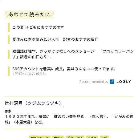
あわせて読みたい
この夏 子どもにおすすめの本
夏休みに本を読みたい人へ 記者のおすすめ紹介
韓国語は独学、きっかけは推しへのメッセージ 「ブロッコリーパン
チ」訳者の山口さや...
SNSアカウントを着実に成長。実はみんなココ使ってます。
(PR)Dreaw合同会社
Recommended by
辻村深月（ツジムラミヅキ）
作家
１９８０年生まれ。著書に「鍵のない夢を見る」（直木賞）、「かがみの孤
城」（本屋大賞）など。
大好きだった
愛でる
笑う・泣く
こども
学校