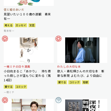
信と疑のあいだ
見習いたい１００歳の達観 青来
有一
考える
エッセイ
文芸
青来有一
一穂ミチの日々漫画
わたしの大切な本
小日向まるこ「あかり」 持ち寄
歌人・青松輝さんの大切な本 斬
った寂しさが温もりに変わる（第
新な表現 よむたび、より自由に
14回）
愛でる
コミック
短歌
愛でる
コミック
一穂ミチ