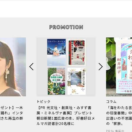
トピック
コラム
レゼント】一木
【PR 光文社・創英社・みすず書
「海をわたる
で踊れ」インタ
房・ミネルヴァ書房】プレゼント
の往復書簡」
起きた再生の群
朝日新聞1面広告の本、好書好日メ
出逢いの不思
ルマガ読者計20名様に
の〝家族〟
PR by 集英社