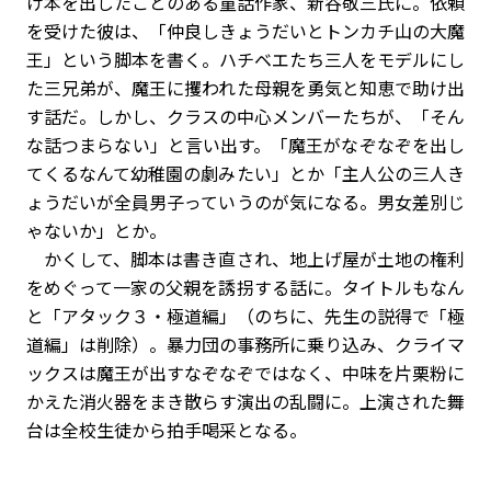
け本を出したことのある童話作家、新谷敬三氏に。依頼
を受けた彼は、「仲良しきょうだいとトンカチ山の大魔
王」という脚本を書く。ハチベエたち三人をモデルにし
た三兄弟が、魔王に攫われた母親を勇気と知恵で助け出
す話だ。しかし、クラスの中心メンバーたちが、「そん
な話つまらない」と言い出す。「魔王がなぞなぞを出し
てくるなんて幼稚園の劇みたい」とか「主人公の三人き
ょうだいが全員男子っていうのが気になる。男女差別じ
ゃないか」とか。
かくして、脚本は書き直され、地上げ屋が土地の権利
をめぐって一家の父親を誘拐する話に。タイトルもなん
と「アタック３・極道編」（のちに、先生の説得で「極
道編」は削除）。暴力団の事務所に乗り込み、クライマ
ックスは魔王が出すなぞなぞではなく、中味を片栗粉に
かえた消火器をまき散らす演出の乱闘に。上演された舞
台は全校生徒から拍手喝采となる。