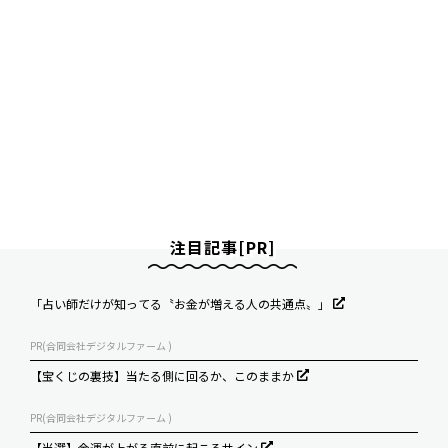
注目記事[PR]
「占い師だけが知ってる〝お金が増える人の共通点〟」
PR(合同会社デジタルファーム )
【宝くじの裏技】当たる側に回るか、このままか
PR(合同会社デジタルファーム )
【当選】金運が上がる直前に起こるサイン