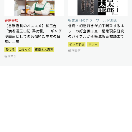
谷原書店
朝宮運河のホラーワールド渉猟
【谷原店長のオススメ】桜玉吉
怪奇・幻想好きが拍手喝采するホ
「満喫漫玉日記 深夜便」 ギャグ
ラーの好企画３点 超常現象研究
漫画家としての苦悩経た中年の日
のバイブルから舞城版百物語まで
常に共感
ぞっとする
ホラー
愛でる
コミック
東日本大震災
朝宮運河
谷原章介