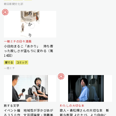
朝日新聞文化部
一穂ミチの日々漫画
小日向まるこ「あかり」 持ち寄
った寂しさが温もりに変わる（第
14回）
愛でる
コミック
一穂ミチ
旅する文学
わたしの大切な本
イベント編 地域性が浮かびあが
歌人・青松輝さんの大切な本 斬
る３５０作 文芸評論家・斎藤美
新な表現 よむたび、より自由に