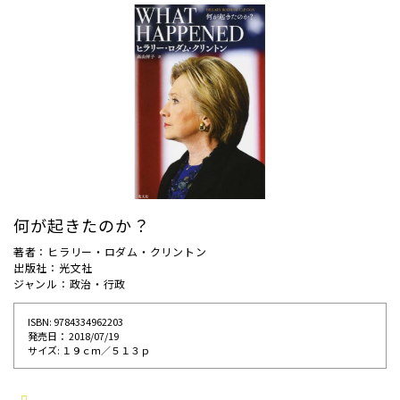
何が起きたのか？
著者：ヒラリー・ロダム・クリントン
出版社：光文社
ジャンル：政治・行政
ISBN: 9784334962203
発売⽇： 2018/07/19
サイズ: １９ｃｍ／５１３ｐ