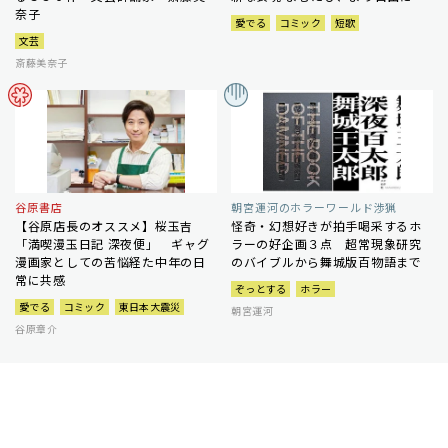
奈子
愛でる
コミック
短歌
文芸
斎藤美奈子
谷原書店
朝宮運河のホラーワールド渉猟
【谷原店長のオススメ】桜玉吉
怪奇・幻想好きが拍手喝采するホ
「満喫漫玉日記 深夜便」 ギャグ
ラーの好企画３点 超常現象研究
漫画家としての苦悩経た中年の日
のバイブルから舞城版百物語まで
常に共感
ぞっとする
ホラー
愛でる
コミック
東日本大震災
朝宮運河
谷原章介