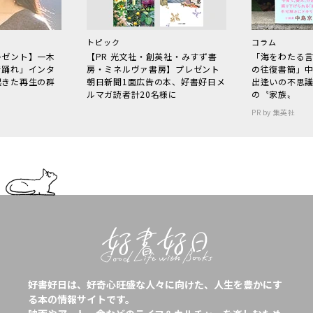
トピック
コラム
レゼント】一木
【PR 光文社・創英社・みすず書
「海をわたる
で踊れ」インタ
房・ミネルヴァ書房】プレゼント
の往復書簡」
起きた再生の群
朝日新聞1面広告の本、好書好日メ
出逢いの不思
ルマガ読者計20名様に
の〝家族〟
PR by 集英社
好書好日は、好奇心旺盛な人々に向けた、人生を豊かにす
る本の情報サイトです。