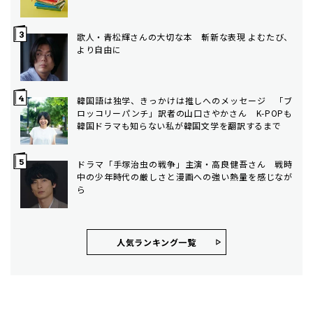
歌人・青松輝さんの大切な本 斬新な表現 よむたび、
より自由に
韓国語は独学、きっかけは推しへのメッセージ 「ブ
ロッコリーパンチ」訳者の山口さやかさん K-POPも
韓国ドラマも知らない私が韓国文学を翻訳するまで
ドラマ「手塚治虫の戦争」主演・高良健吾さん 戦時
中の少年時代の厳しさと漫画への強い熱量を感じなが
ら
人気ランキング⼀覧