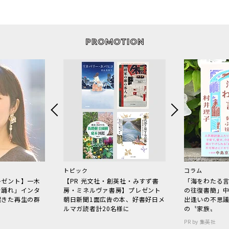
トピック
コラム
レゼント】一木
【PR 光文社・創英社・みすず書
「海をわたる
で踊れ」インタ
房・ミネルヴァ書房】プレゼント
の往復書簡」
起きた再生の群
朝日新聞1面広告の本、好書好日メ
出逢いの不思
ルマガ読者計20名様に
の〝家族〟
PR by 集英社