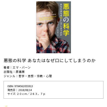
悪態の科学 あなたはなぜ口にしてしまうのか
著者：エマ・バーン
出版社：原書房
ジャンル：哲学・思想・宗教・心理
ISBN: 9784562055913
発売⽇： 2018/08/14
サイズ: ２０ｃｍ／２６３，７ｐ