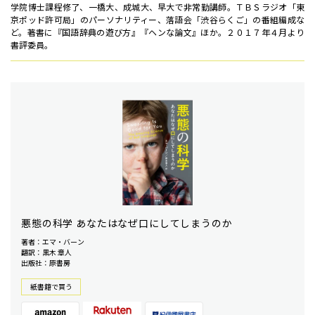
学院博士課程修了、一橋大、成城大、早大で非常勤講師。ＴＢＳラジオ「東
京ポッド許可局」のパーソナリティー、落語会「渋谷らくご」の番組編成な
ど。著書に『国語辞典の遊び方』『ヘンな論文』ほか。２０１７年４月より
書評委員。
悪態の科学 あなたはなぜ口にしてしまうのか
著者：エマ・バーン
翻訳：黒木 章人
出版社：原書房
紙書籍で買う