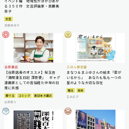
イベント編 地域性が浮かびあが
る３５０作 文芸評論家・斎藤美
奈子
文芸
斎藤美奈子
谷原書店
えほん新定番
【谷原店長のオススメ】桜玉吉
まなつ＆まふゆさんの絵本「君が
「満喫漫玉日記 深夜便」 ギャグ
いるから」 あなたも私も一つの
漫画家としての苦悩経た中年の日
星のような大切な存在
常に共感
贈る
絵本
愛でる
コミック
東日本大震災
石井広子
谷原章介