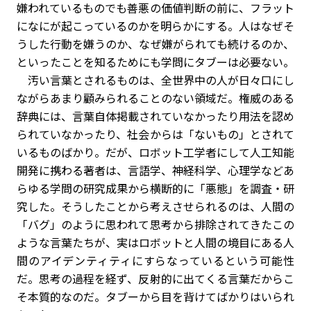
嫌われているものでも善悪の価値判断の前に、フラット
になにが起こっているのかを明らかにする。人はなぜそ
うした行動を嫌うのか、なぜ嫌がられても続けるのか、
といったことを知るためにも学問にタブーは必要ない。
汚い言葉とされるものは、全世界中の人が日々口にし
ながらあまり顧みられることのない領域だ。権威のある
辞典には、言葉自体掲載されていなかったり用法を認め
られていなかったり、社会からは「ないもの」とされて
いるものばかり。だが、ロボット工学者にして人工知能
開発に携わる著者は、言語学、神経科学、心理学などあ
らゆる学問の研究成果から横断的に「悪態」を調査・研
究した。そうしたことから考えさせられるのは、人間の
「バグ」のように思われて思考から排除されてきたこの
ような言葉たちが、実はロボットと人間の境目にある人
間のアイデンティティにすらなっているという可能性
だ。思考の過程を経ず、反射的に出てくる言葉だからこ
そ本質的なのだ。タブーから目を背けてばかりはいられ