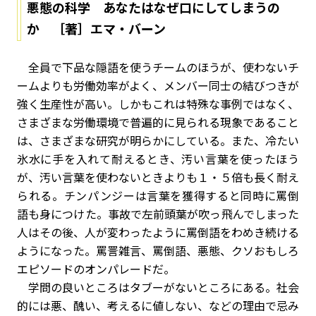
悪態の科学 あなたはなぜ口にしてしまうの
か ［著］エマ・バーン
全員で下品な隠語を使うチームのほうが、使わないチ
ームよりも労働効率がよく、メンバー同士の結びつきが
強く生産性が高い。しかもこれは特殊な事例ではなく、
さまざまな労働環境で普遍的に見られる現象であること
は、さまざまな研究が明らかにしている。また、冷たい
氷水に手を入れて耐えるとき、汚い言葉を使ったほう
が、汚い言葉を使わないときよりも１・５倍も長く耐え
られる。チンパンジーは言葉を獲得すると同時に罵倒
語も身につけた。事故で左前頭葉が吹っ飛んでしまった
人はその後、人が変わったように罵倒語をわめき続ける
ようになった。罵詈雑言、罵倒語、悪態、クソおもしろ
エピソードのオンパレードだ。
学問の良いところはタブーがないところにある。社会
的には悪、醜い、考えるに値しない、などの理由で忌み