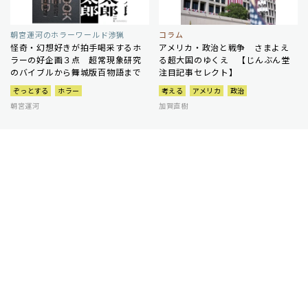
朝宮運河のホラーワールド渉猟
コラム
怪奇・幻想好きが拍手喝采するホ
アメリカ・政治と戦争 さまよえ
ラーの好企画３点 超常現象研究
る超大国のゆくえ 【じんぶん堂
のバイブルから舞城版百物語まで
注目記事セレクト】
ぞっとする
ホラー
考える
アメリカ
政治
朝宮運河
加賀直樹