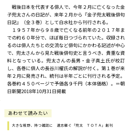
戦後日本を代表する俳人で、今年２月に亡くなった金
子兜太さんの日記が、来年２月から『金子兜太戦後俳句
日記』（全３巻）として白水社から刊行される。
１９５７年から９８歳で亡くなる前年の２０１７年ま
での約６０年分で、ほぼ毎日つづられていた。収録され
るのは俳人たちとの交流など俳句にかかわる記述が中心
で、兜太さんから見た戦後俳句史と言うべき、貴重な資
料となっている。兜太さんの長男・金子真土氏が校訂
し、各巻に俳人の長谷川櫂氏の解説が付く。第１巻が来
年２月に発売され、続刊は半年ごとに刊行される予定。
各巻約４５０ページで予価各９千円（本体価格）。＝朝
日新聞2018年10月31日掲載
あわせて読みたい
大きな視野、持つ雑誌に 遺志継ぐ「兜太 ＴＯＴＡ」創刊