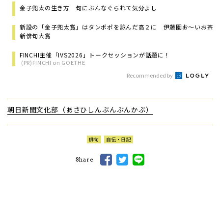
金子兜太の生き方 句にぶんなぐられて気分よし
新設の「金子兜太賞」はタンポポを詠んだ高２に 伊藤園お～いお茶
新俳句大賞
FINCHI主催「IVS2026」トークセッションが話題に！
(PR)FINCHI on GOETHE
Recommended by
朝日新聞文化部（あさひしんぶんぶんかぶ）
俳句
自伝・日記
Share