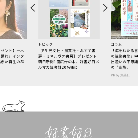
トピック
コラム
レゼント】一木
【PR 光文社・創英社・みすず書
「海をわたる
で踊れ」インタ
房・ミネルヴァ書房】プレゼント
の往復書簡」
起きた再生の群
朝日新聞1面広告の本、好書好日メ
出逢いの不思
ルマガ読者計20名様に
の〝家族〟
PR by 集英社