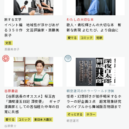
旅する文学
わたしの大切な本
イベント編 地域性が浮かびあが
歌人・青松輝さんの大切な本 斬
る３５０作 文芸評論家・斎藤美
新な表現 よむたび、より自由に
奈子
愛でる
コミック
短歌
文芸
斎藤美奈子
谷原書店
朝宮運河のホラーワールド渉猟
【谷原店長のオススメ】桜玉吉
怪奇・幻想好きが拍手喝采するホ
「満喫漫玉日記 深夜便」 ギャグ
ラーの好企画３点 超常現象研究
漫画家としての苦悩経た中年の日
のバイブルから舞城版百物語まで
常に共感
ぞっとする
ホラー
愛でる
コミック
東日本大震災
朝宮運河
谷原章介