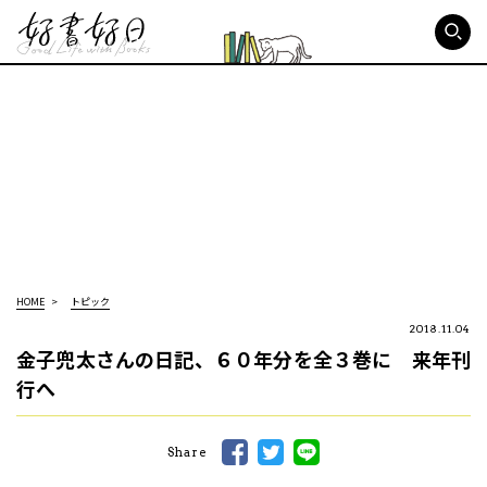
好書好日
HOME
トピック
2018.11.04
金子兜太さんの日記、６０年分を全３巻に 来年刊
行へ
Share