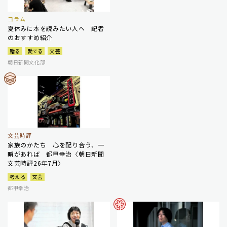
コラム
夏休みに本を読みたい人へ 記者
のおすすめ紹介
贈る
愛でる
文芸
朝日新聞文化部
文芸時評
家族のかたち 心を配り合う、一
瞬があれば 都甲幸治〈朝日新聞
文芸時評26年7月〉
考える
文芸
都甲幸治