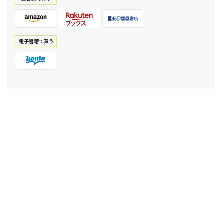
電⼦書籍で買う