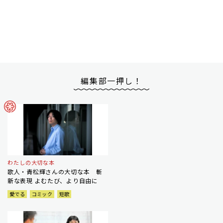
編集部一押し！
わたしの大切な本
歌人・青松輝さんの大切な本 斬
新な表現 よむたび、より自由に
愛でる
コミック
短歌