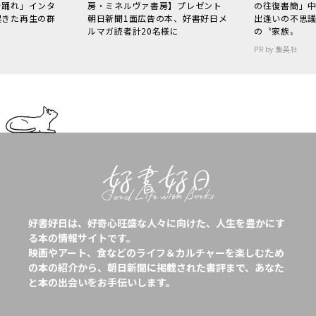
で踊れ」インタ
房・ミネルヴァ書房】プレゼント
の往復書簡」
起きた再生の群
朝日新聞1面広告の本、好書好日メ
出逢いの不思
ルマガ読者計20名様に
の〝家族〟
PR by 集英社
好書好日は、好奇心旺盛な人々に向けた、人生を豊かにす
る本の情報サイトです。
映画やアート、食などのライフ＆カルチャーを楽しむため
の本の紹介から、朝日新聞に掲載された書評まで、あなた
と本の出会いをお手伝いします。