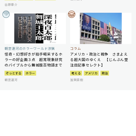
谷原章介
朝宮運河のホラーワールド渉猟
コラム
怪奇・幻想好きが拍手喝采するホ
アメリカ・政治と戦争 さまよえ
ラーの好企画３点 超常現象研究
る超大国のゆくえ 【じんぶん堂
のバイブルから舞城版百物語まで
注目記事セレクト】
ぞっとする
ホラー
考える
アメリカ
政治
朝宮運河
加賀直樹