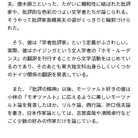
夫、唐木順三といった、たがいに親和性に結ばれた批評
家や、批評的な色彩のつよい文学者たちが論じられる。
そうやって批評家高橋英夫の姿がくっきりと輪郭づけら
れた。
そう、彼は「学者批評家」という定義がふさわしい。
実際、彼はホイジンガという文人学者の『ホモ・ルーデ
ンス』の翻訳を刊行することから文学活動をはじめてい
るのであり、そのあとも東大独文科出身らしくいくつか
のドイツ関係の翻訳を発表している。
また、『批評の精神』以後、モーツァルト好きの彼は
小林の『モオツァルト』に応えるように美しいモーツァ
ルト論を発表したほか、リルケ論、西行論、折口信夫論
を書き、日本作家論としては、志賀直哉や清岡卓行など
ごく少数の好みの作家だけを論じている。