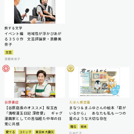
旅する文学
イベント編 地域性が浮かびあが
る３５０作 文芸評論家・斎藤美
奈子
文芸
斎藤美奈子
谷原書店
えほん新定番
【谷原店長のオススメ】桜玉吉
まなつ＆まふゆさんの絵本「君が
「満喫漫玉日記 深夜便」 ギャグ
いるから」 あなたも私も一つの
漫画家としての苦悩経た中年の日
星のような大切な存在
常に共感
贈る
絵本
愛でる
コミック
東日本大震災
石井広子