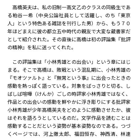
高橋英夫は、私の旧制一高文乙のクラスの同級生であ
る粕谷一希（中央公論社員として活躍し、のち「東京
人」という特色ある雑誌を刊行した男）から、もう７０
年ほどまえに彼の都立五中時代の親友で大変な蔵書家だ
として紹介された。その直後に高橋は初の評論集『批評
の精神』を私に送ってくれた。
この評論集は「小林秀雄との出会い」という章にはじ
まる。そこで高橋は、敗戦という混乱期に、小林秀雄の
『モオツァルト』と『無常という事』に出会ったときの
感動を熱っぽく語っている。対象をばっさりと切る、し
ばしば喧嘩（けんか）ごしの時評家小林秀雄ではなく、
作品との出会いの感動を鮮やかに浮き彫りにする批評家
小林秀雄が少年高橋英夫をどのように感動させたか、彼
はそれを語ろうとしているのだ。文学作品を読むことは
感動することだという姿勢が基本姿勢なのである。つづ
くページでは、河上徹太郎、福田恒存、神西清、林達