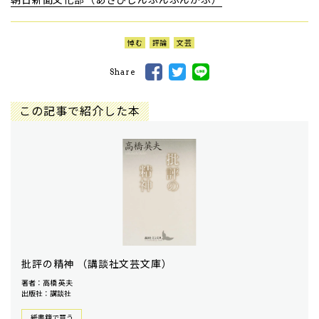
悼む
評論
文芸
Share
この記事で紹介した本
批評の精神 （講談社文芸文庫）
著者：高橋 英夫
出版社：講談社
紙書籍で買う