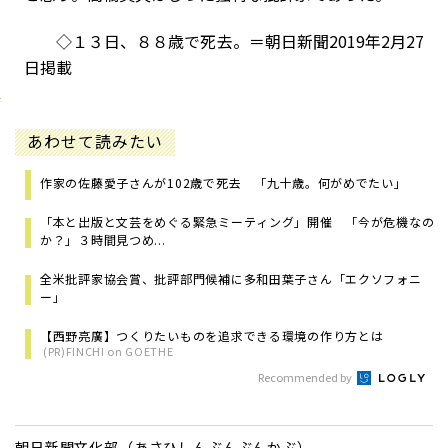
◇１３日、８８歳で死去。＝朝日新聞2019年2月27
日掲載
あわせて読みたい
作家の佐藤愛子さんが102歳で死去 「九十歳。何がめでたい」
「本と出版と文芸をめぐる緊急ミーティング」開催 「今が危機なの
か？」３時間見つめ...
全米批評家協会賞、批評部門候補に多和田葉子さん「エクソフォニ
ー」
【西野亮廣】つくりたいものを追求できる環境の作り方とは
(PR)FINCHI on GOETHE
Recommended by
朝日新聞文化部（あさひしんぶんぶんかぶ）