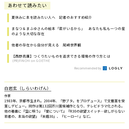
あわせて読みたい
夏休みに本を読みたい人へ 記者のおすすめ紹介
まなつ＆まふゆさんの絵本「君がいるから」 あなたも私も一つの星
のような大切な存在
他者の存在から自分が見える 尾崎世界観
【西野亮廣】つくりたいものを追求できる環境の作り方とは
(PR)FINCHI on GOETHE
Recommended by
白岩玄（しらいわげん）
作家
1983年、京都市生まれ。2004年、「野ブタ。をプロデュース」で文藝賞を受
賞しデビュー。同作は第132回芥川賞候補作となり、テレビドラマ化される。
他の著書に『空に唄う』『愛について』『R30の欲望スイッチ―欲しがらない
若者の、本当の欲望』『未婚30』、『ヒーロー! 』など。