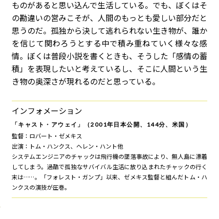
ものがあると思い込んで生活している。でも、ぼくはそ
の勘違いの営みこそが、人間のもっとも愛しい部分だと
思うのだ。孤独から決して逃れられない生き物が、誰か
を信じて関わろうとする中で積み重ねていく様々な感
情。ぼくは普段小説を書くときも、そうした「感情の蓄
積」を表現したいと考えているし、そこに人間という生
き物の奥深さが現れるのだと思っている。
インフォメーション
「キャスト・アウェイ」（2001年日本公開、144分、米国）
監督：ロバート・ゼメキス
出演：トム・ハンクス、ヘレン・ハント他
システムエンジニアのチャックは飛行機の墜落事故により、無人島に漂着
してしまう。過酷で孤独なサバイバル生活に放り込まれたチャックの行く
末は……。「フォレスト・ガンプ」以来、ゼメキス監督と組んだトム・ハ
ンクスの演技が圧巻。