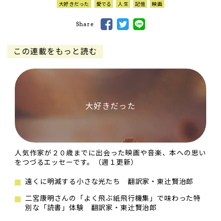
大好きだった
愛でる
人生
記憶
映画
Share
この連載をもっと読む
大好きだった
人気作家が２０歳までに出会った映画や音楽、本への思い
をつづるエッセーです。（週１更新）
遠くに明滅する小さな光たち 翻訳家・東辻󠄀賢治郎
二宮康明さんの「よく飛ぶ紙飛行機集」で味わった特
別な「読書」体験 翻訳家・東辻󠄀賢治郎