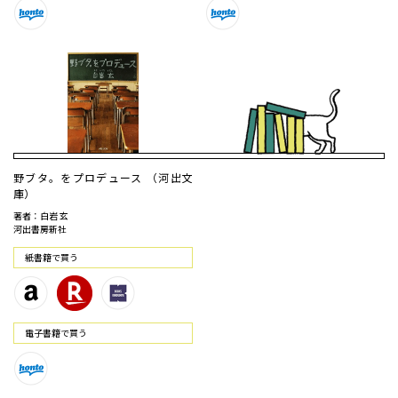
野ブタ。をプロデュース （河出文
庫）
著者：白岩 玄
河出書房新社
紙書籍で買う
電⼦書籍で買う