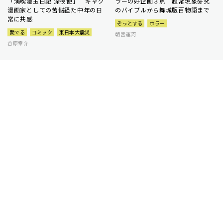
「満喫漫玉日記 深夜便」 ギャグ
ラーの好企画３点 超常現象研究
漫画家としての苦悩経た中年の日
のバイブルから舞城版百物語まで
常に共感
ぞっとする
ホラー
愛でる
コミック
東日本大震災
朝宮運河
谷原章介