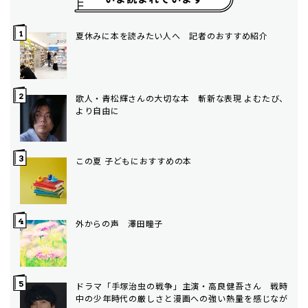
夏休みに本を読みたい人へ 記者のおすすめ紹介
歌人・青松輝さんの大切な本 斬新な表現 よむたび、
より自由に
この夏 子どもにおすすめの本
外からの声 澤田瞳子
ドラマ「手塚治虫の戦争」主演・高良健吾さん 戦時
中の少年時代の厳しさと漫画への強い熱量を感じなが