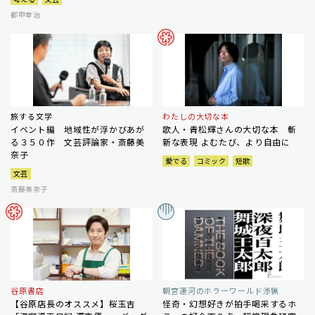
都甲幸治
旅する文学
わたしの大切な本
イベント編 地域性が浮かびあが
歌人・青松輝さんの大切な本 斬
る３５０作 文芸評論家・斎藤美
新な表現 よむたび、より自由に
奈子
愛でる
コミック
短歌
文芸
斎藤美奈子
谷原書店
朝宮運河のホラーワールド渉猟
【谷原店長のオススメ】桜玉吉
怪奇・幻想好きが拍手喝采するホ