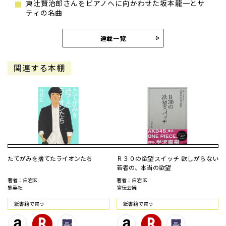
東辻󠄀賢治郎さんをピアノへに向かわせた坂本龍一とサ
ティの名曲
連載一覧
関連する本棚
たてがみを捨てたライオンたち
Ｒ３０の欲望スイッチ 欲しがらない
若者の、本当の欲望
著者：白岩玄
著者：白岩 玄
集英社
宣伝会議
紙書籍で買う
紙書籍で買う