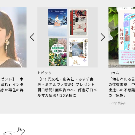
トピック
コラム
レゼント】一木
【PR 光文社・創英社・みすず書
「海をわたる
で踊れ」インタ
房・ミネルヴァ書房】プレゼント
の往復書簡」
起きた再生の群
朝日新聞1面広告の本、好書好日メ
出逢いの不思
ルマガ読者計20名様に
の〝家族〟
PR by 集英社