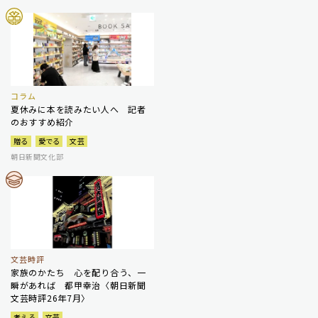
コラム
夏休みに本を読みたい人へ 記者
のおすすめ紹介
贈る
愛でる
文芸
朝日新聞文化部
文芸時評
家族のかたち 心を配り合う、一
瞬があれば 都甲幸治〈朝日新聞
文芸時評26年7月〉
考える
文芸