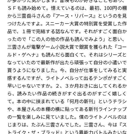
が多かった気がします。冒険ものが好きなこともあり、
ＳＦも読み始めて。憶えているのは、最初、100円の棚
から三雲岳斗さんの『アース・リバース』というのを見
つけたんですよ。スニーカー大賞の特別賞を受賞した作
品で、１冊で完結する話なんです。それがすごく面白か
ったので「この人の他の作品も読んでみよう」と思い、
三雲さんが電撃ゲーム小説大賞で銀賞を獲られた『コー
ルド・ゲヘナ』も読んだら面白くて、それはシリーズと
なっていたので最新作が出たら頑張って自分の小遣いで
買うようになりました。今、自分が仕事をしてみると実
感するんですが、ライトノベルって出るテンポがすごく
早いじゃないですか。２、３か月おきに出してくれるか
ら、読みたい作品の続きがすぐ出るのがすごく嬉しく
て。本の中に挟まれている「何月の新刊」というチラシ
や、本屋さんの本棚の横に貼ってある新刊ラインナップ
の一覧を楽しみに見ていました。僕のライトノベルのは
じまりは、たぶん三雲さんでした。三雲さん、今は『ス
トライク・ザ・ブラッド』という異能力バトルみたいな