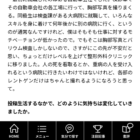
その自動車会社の各工場に行って、胸部写真を撮りまく
る。同級生は検査課がある大病院に就職して、いろんな
スキルを身に着けて何年後かに別の病院に行く、という
のが通常なんですけれど、僕はそもそも仕事に対するモ
チベ―チョンが低かったので。でもそこは胸部写真とバ
リウム検査しかしないので、さすがにこの先が不安だと
思い、ちょっとだけレベルを上げて整形外科クリニック
に移りました。人の死を看取るとか、重病の人を受け入
れるという病院に行きたいわけではないけれど、各部の
レントゲンだけはちゃんと撮れるようになろうと思っ
て。
――投稿生活するなかで、どのように気持ちは変化していき
ましたか。
HOME
メニュー
気分で探す
もっと上手くなりたいと思いました。一度送って駄目
だった作品を読み直しているうちに「ここが変だな」と