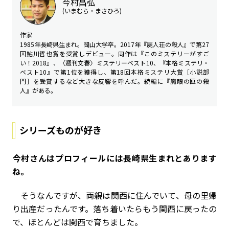
今村昌弘
(いまむら・まさひろ)
作家
1985年長崎県生まれ。岡山大学卒。2017年『屍人荘の殺人』で第27
回鮎川哲也賞を受賞しデビュー。同作は『このミステリーがすご
い！2018』、〈週刊文春〉ミステリーベスト10、『本格ミステリ・
ベスト10』で第1位を獲得し、第18回本格ミステリ大賞［小説部
門］を受賞するなど大きな反響を呼んだ。続編に『魔眼の匣の殺
人』がある。
シリーズものが好き
――今村さんはプロフィールには長崎県生まれとあります
ね。
そうなんですが、両親は関西に住んでいて、母の里帰
り出産だったんです。落ち着いたらもう関西に戻ったの
で、ほとんどは関西で育ちました。