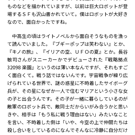
ものなどを描かれていますが、以前は巨大ロボットが登
場するＳＦも沢山書かれていて。僕はロボットが大好き
なので、面白かったですね。
中高生の頃はライトノベルから面白そうなものを漁っ
て読んでいました。『ブギーポップは笑わない』とか、
『キノの旅』、『イリアの空、ＵＦＯの夏』とか。長谷
敏司さんがスニーカーかでデビューされた『戦略拠点
32098 楽園』というのは薄い本なんですが、それもすご
く面白くて。戦う話ではないんです。宇宙戦争が繰り広
げられている世界で、謎の惑星に不時着したサイボーグ
兵が、その星になぜか一人で住むマリアという小さな女
の子と出会うんです。その子が一緒に暮らしているのが
敵軍のロボット兵で、敵同士だからいがみ合うかと思い
きや、相手は「もう私に戦う理由はない」みたいなこと
を言い、不時着した側は「いや、今空の上で仲間たちは
殺し合いをしているのになんでそんなに冷静に自分だけ