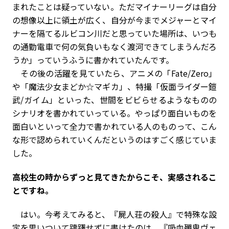
まれたことは疑っていない。ただマイナーリーグは自分
の想像以上に領土が広く、自分が今までメジャーとマイ
ナーを隔てるルビコン川だと思っていた場所は、いつも
の通勤電車で何の気負いもなく渡河できてしまうんだろ
うか」っていうふうに書かれていたんです。
その後の活躍を見ていたら、アニメの「Fate/Zero」
や「魔法少女まどか☆マギカ」、特撮「仮面ライダー鎧
武/ガイム」といった、世間をビビらせるようなものの
シナリオを書かれていっている。やっぱり面白いものを
面白いといって全力で書かれている人のものって、こん
な形で認められていくんだというのはすごく感じていま
した。
――高校生の時からずっと見てきたからこそ、実感されるこ
とですね。
はい。今考えてみると、『屍人荘の殺人』で特殊な設
定を思いついて躊躇せずに書けたのは、『吸血殲鬼ヴェ