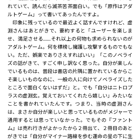
れていて、読んだら滅茶苦茶面白い。でも「原作はアダ
ルトゲーム」って書いてあったんですよ。
印象に残っているので最近よく話すんですけれど、虚
淵さんはあとがきで、要約すると「ユーザーを楽しま
せ、満足させる......それ以上の何物も求められないのが
アダルトゲーム。何を標榜し擁護し攻撃するものでもな
い。ただ、娯楽でありさえすればいい」「このノベライ
ズの話がきて、すごく申し訳なく思った。自分が楽しん
でいるものは、普段は書店の片隅に置かれているからこ
そ楽しいものなのに、一般の人に向けてノベライズした
ところで面白くないはずだ」と。でも「自分はニトロプ
ラスの虚淵玄。覚えておいてくれたら嬉しい」みたいな
ことを書かれていたんです。つまり、当時の虚淵さん
は、まさか自分が楽しいと思っているものがメジャーで
通用するとは思っていなかった。でもその『ファント
ム』は売れ行きがよかったから２冊出て、２冊目のあと
がきでは「自分がマイナー路線を歩む運命の星の下に生