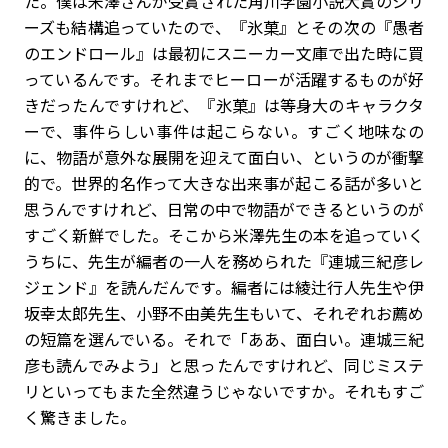
た。僕は米澤さんが受賞された角川学園小説大賞のシリ
ーズも結構追っていたので、『氷菓』とその次の『愚者
のエンドロール』は最初にスニーカー文庫で出た時に買
っているんです。それまでヒーローが活躍するものが好
きだったんですけれど、『氷菓』は等身大のキャラクタ
ーで、事件らしい事件は起こらない。すごく地味なの
に、物語が意外な展開を迎えて面白い、というのが衝撃
的で。世界的名作って大きな出来事が起こる話が多いと
思うんですけれど、日常の中で物語ができるというのが
すごく新鮮でした。そこから米澤先生の本を追っていく
うちに、先生が編者の一人を務められた『連城三紀彦レ
ジェンド』を読んだんです。編者には綾辻行人先生や伊
坂幸太郎先生、小野不由美先生もいて、それぞれお薦め
の短篇を選んでいる。それで「ああ、面白い。連城三紀
彦も読んでみよう」と思ったんですけれど、同じミステ
リといってもまた全然違うじゃないですか。それもすご
く驚きました。