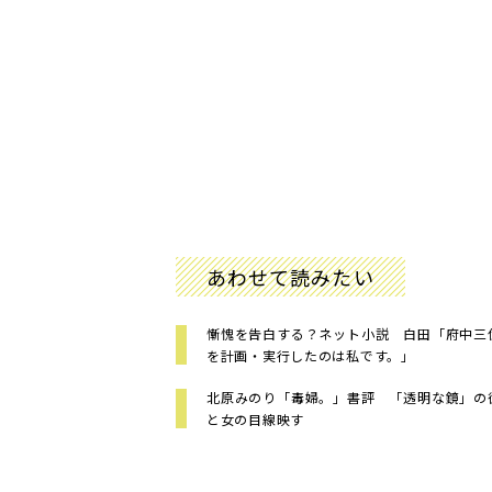
あわせて読みたい
慚愧を告白する？ネット小説 白田「府中三
を計画・実行したのは私です。」
北原みのり「毒婦。」書評 「透明な鏡」の
と女の目線映す