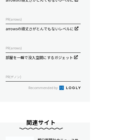
PR(arrows)
arrowsの頑丈さがとんでもないレベルに
PR(arrows)
部屋を一瞬で没入空間にするガジェット
PR(デノン)
Recommended by
関連サイト
朝日新聞社のニュースサ