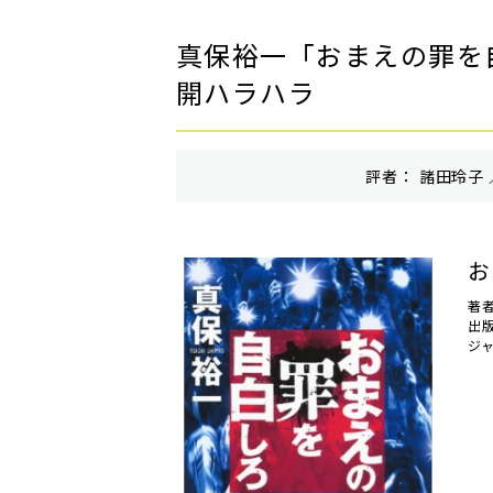
真保裕一「おまえの罪を
開ハラハラ
評者： 諸田玲子 
お
著
出
ジ