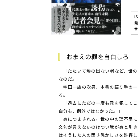
I
発
サ
おまえの罪を自白しろ 
「たたいて埃の出ない者など、世の
なのだ。」
宇田一族の次男、本書の語り手の一
る。
「過去にただの一度も罪を犯してこ
自分も、例外ではなかった。」
身につまされる。世の中の理不尽に
文句が言えないのはつい我が身と引き
はそうした人の弱さ愚かしさを許容し