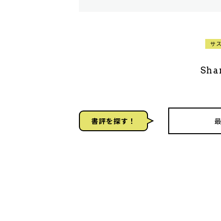
サ
Sha
書評を探す！