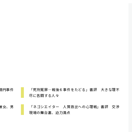
億円事件
「死刑冤罪―戦後６事件をたどる」書評 大きな理不
尽に苦闘する人々
彼女、男
「ネゴシエイター 人質救出への心理戦」書評 交渉
現場の舞台裏、迫力満点