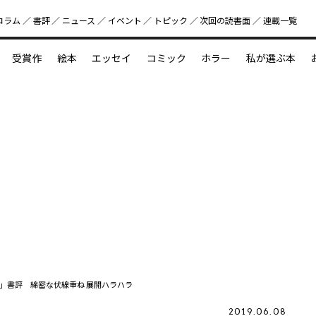
コラム
書評
ニュース
イベント
トピック
次回の読書⾯
連載一覧
好書好日
受賞作
絵本
エッセイ
コミック
ホラー
私が選ぶ本
？
えほん新定番
今めぐりたい児童文学の世界
図鑑の中の小宇宙
」書評 綿密な伏線重ね 展開ハラハラ
2019.06.08