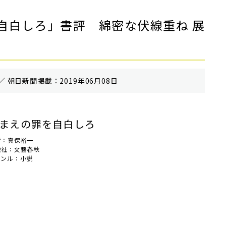
自白しろ」書評 綿密な伏線重ね 展
／ 朝⽇新聞掲載：2019年06月08日
まえの罪を自白しろ
者：真保裕一
版社：文藝春秋
ャンル：小説