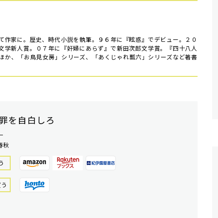
て作家に。歴史、時代小説を執筆。９６年に『眩惑』でデビュー。２０
文学新人賞。０７年に『奸婦にあらず』で新田次郎文学賞。『四十八人
ほか、「お鳥見女房」シリーズ、「あくじゃれ瓢六」シリーズなど著書
罪を自白しろ
一
春秋
う
買う