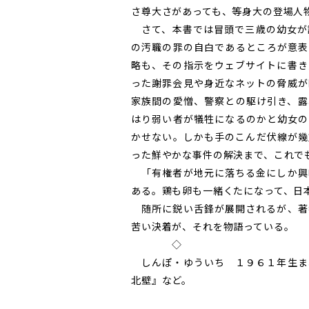
さ尊大さがあっても、等身大の登場人
さて、本書では冒頭で三歳の幼女が
の汚職の罪の自白であるところが意表
略も、その指示をウェブサイトに書き
った謝罪会見や身近なネットの脅威が
家族間の愛憎、警察との駆け引き、露
はり弱い者が犠牲になるのかと幼女の
かせない。しかも手のこんだ伏線が幾
った鮮やかな事件の解決まで、これで
「有権者が地元に落ちる金にしか興
ある。鶏も卵も一緒くたになって、日
随所に鋭い舌鋒が展開されるが、著
苦い決着が、それを物語っている。
◇
しんぽ・ゆういち １９６１年生ま
北壁』など。