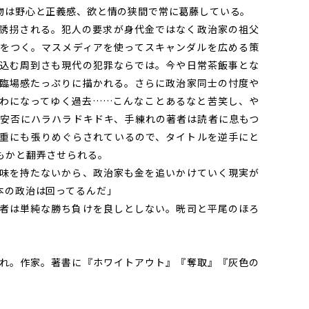
物は野心と正義感、欲と情の狭間で常に葛藤している。
誘拐される。犯人の要求が身代金ではなく政治家の祖父
をつく。マスメディアを使ってスキャンダルを広める策
込む周到さも現代の犯罪ならでは。今や日常茶飯事とな
臨場感たっぷりに描かれる。さらに政治家同士の忖度や
わになってゆく過去……こんなことあるなと苦笑し、や
安否にハラハラドキドキ、手練れの著者は読者に息もつ
重にも張りめぐらされているので、タイトルを逆手にと
もかと翻弄させられる。
味を持たないから、政治家も金を追いかけていく現実が
本の政治は回ってるんだ」
者は単純な勝ち負けを良しとしない。晄司と平尾のほろ
れ。作家。著書に『ホワイトアウト』『奪取』『灰色の