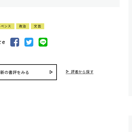
スペンス
政治
文芸
re
評者から探す
最新の書評をみる