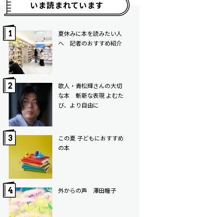
いま読まれています
夏休みに本を読みたい人
へ 記者のおすすめ紹介
歌人・青松輝さんの大切
な本 斬新な表現 よむた
び、より自由に
この夏 子どもにおすすめ
の本
外からの声 澤田瞳子