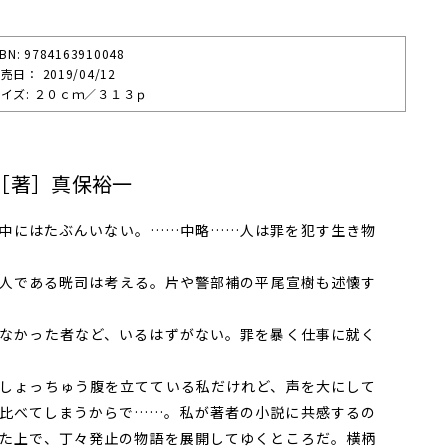
SBN: 9784163910048
売⽇： 2019/04/12
イズ: ２０ｃｍ／３１３ｐ
［著］真保裕一
中にはたぶんいない。……中略……人は罪を犯す生き物
人である晄司は考える。片や警部補の平尾宣樹も述懐す
なかった者など、いるはずがない。罪を暴く仕事に就く
しょっちゅう腹を立てている私だけれど、声を大にして
比べてしまうからで……。私が著者の小説に共感するの
た上で、丁々発止の物語を展開してゆくところだ。横柄