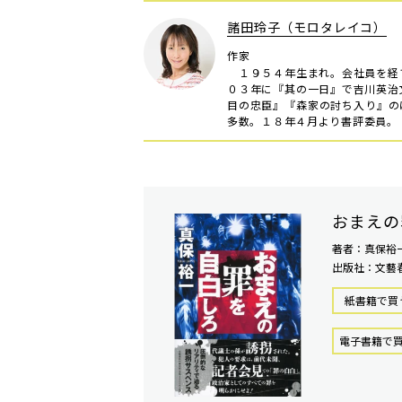
諸田玲子（モロタレイコ）
作家
１９５４年生まれ。会社員を経
０３年に『其の一日』で吉川英治
目の忠臣』『森家の討ち入り』の
多数。１８年４月より書評委員。
おまえの
著者：真保裕
出版社：文藝
紙書籍で買
電⼦書籍で