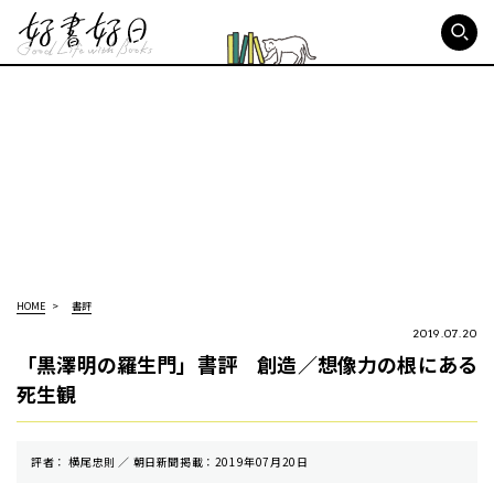
好書好日
HOME
書評
2019.07.20
「黒澤明の羅生門」書評 創造／想像力の根にある
死生観
評者： 横尾忠則 ／ 朝⽇新聞掲載：2019年07月20日