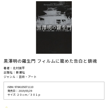
黒澤明の羅生門 フィルムに籠めた告白と鎮魂
著者：北村匡平
出版社：新潮社
ジャンル：芸術・アート
ISBN: 9784105071110
発売⽇： 2019/05/29
サイズ: ２０ｃｍ／３０１ｐ