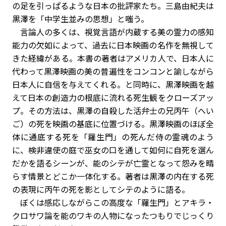
の足を引っぱるような日本の批評家たち。三島由紀夫は
黒澤を「中学生並みの思想」と嗤う。
言論人の多くは、視覚言語が内蔵する美の霊力の感知
能力の欠如によって、過去に日本映画の名作を無視して
きた経緯がある。本書の著者はアメリカ人で、日本人に
代わって黒澤映画の美の普遍性をコンコンと諭しながら
日本人に自信を与えてくれる。と同時に、黒澤映画を越
えて日本の創造力の根底に流れる死生観をクローズアッ
プ。その方法は、黒澤の自殺した活弁士の兄丙午（へい
ご）の死を映画の基底に位置づける。黒澤映画のほぼ全
体に通底する死を「羅生門」の死んだ侍の霊魂のよう
に、検非違使の庭で巫女の口を通して如何に自死を選ん
だかを語るシーンが、能のシテが亡霊となって怨みを晴
らす情景とどこか一体化する。著者は黒澤の内在する死
の表現に丙午の死を影としてシテのように語る。
ぼくは感応しながらこの高度な「羅生門」とアキラ・
クロサワ論を能のワキの人物になったつもりでじっくり