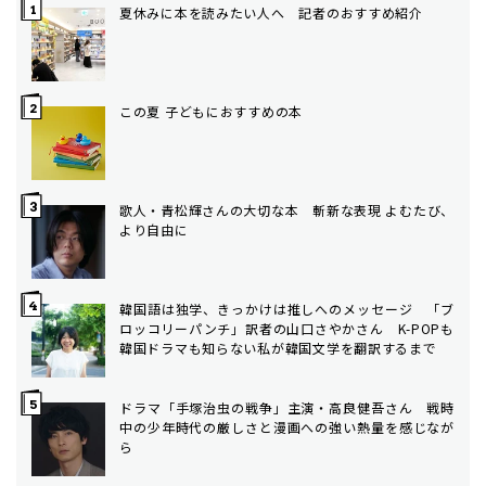
夏休みに本を読みたい人へ 記者のおすすめ紹介
この夏 子どもにおすすめの本
歌人・青松輝さんの大切な本 斬新な表現 よむたび、
より自由に
韓国語は独学、きっかけは推しへのメッセージ 「ブ
ロッコリーパンチ」訳者の山口さやかさん K-POPも
韓国ドラマも知らない私が韓国文学を翻訳するまで
ドラマ「手塚治虫の戦争」主演・高良健吾さん 戦時
中の少年時代の厳しさと漫画への強い熱量を感じなが
ら