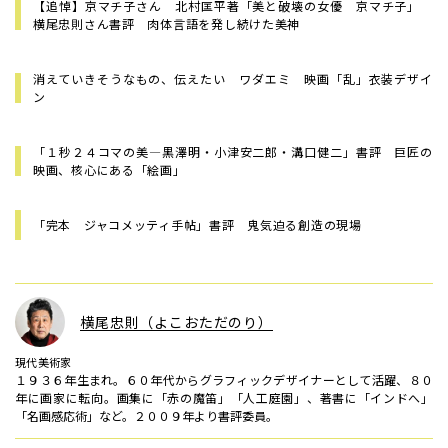
【追悼】京マチ子さん 北村匡平著「美と破壊の女優 京マチ子」
横尾忠則さん書評 肉体言語を発し続けた美神
消えていきそうなもの、伝えたい ワダエミ 映画「乱」衣装デザイ
ン
「１秒２４コマの美―黒澤明・小津安二郎・溝口健二」書評 巨匠の
映画、核心にある「絵画」
「完本 ジャコメッティ手帖」書評 鬼気迫る創造の現場
横尾忠則（よこおただのり）
現代美術家
１９３６年生まれ。６０年代からグラフィックデザイナーとして活躍、８０
年に画家に転向。画集に「赤の魔笛」「人工庭園」、著書に「インドへ」
「名画感応術」など。２００９年より書評委員。