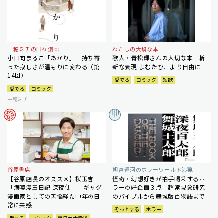
一穂ミチの日々漫画
わたしの大切な本
小日向まるこ「あかり」 持ち寄
歌人・青松輝さんの大切な本 斬
った寂しさが温もりに変わる（第
新な表現 よむたび、より自由に
14回）
愛でる
コミック
短歌
愛でる
コミック
一穂ミチ
谷原書店
朝宮運河のホラーワールド渉猟
【谷原店長のオススメ】桜玉吉
怪奇・幻想好きが拍手喝采するホ
「満喫漫玉日記 深夜便」 ギャグ
ラーの好企画３点 超常現象研究
漫画家としての苦悩経た中年の日
のバイブルから舞城版百物語まで
常に共感
ぞっとする
ホラー
愛でる
コミック
東日本大震災