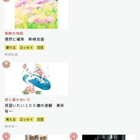
季節の地図
偶然と確率 柴崎友香
愛でる
エッセイ
文芸
柴崎友香
信と疑のあいだ
見習いたい１００歳の達観 青来
有一
考える
エッセイ
文芸
青来有一