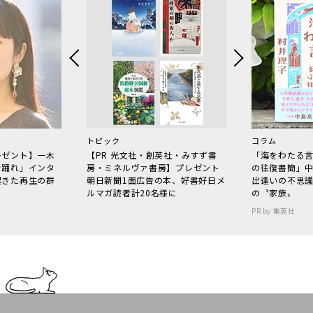
トピック
コラム
レゼント】一木
【PR 光文社・創英社・みすず書
「海をわたる
で踊れ」インタ
房・ミネルヴァ書房】プレゼント
の往復書簡」
起きた再生の群
朝日新聞1面広告の本、好書好日メ
出逢いの不思
ルマガ読者計20名様に
の〝家族〟
PR by 集英社