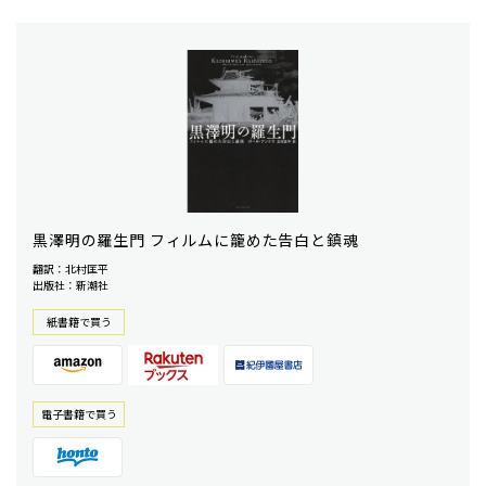
黒澤明の羅生門 フィルムに籠めた告白と鎮魂
翻訳：北村匡平
出版社：新潮社
紙書籍で買う
電⼦書籍で買う