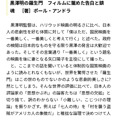
黒澤明の羅生門 フィルムに籠めた告白と鎮
魂 ［著］ポール・アンドラ
黒澤明監督は、ハリウッド映画の明るさに比べ、日本
人の悲劇性を好む体質に対して「僕はただ、国民映画を
一番美しく、一番美しくと考えて行く」と述べた。政府
の検閲は日本的なものを守る限り黒澤の発言は大歓迎で
あった。そしてその言葉通り「一番美しく」という題名
の映画を後に妻となる矢口陽子を主役にして撮った。
と、ここまでの話を聞いていると体制的な国策映画の
ように読みとれなくもないが、世界を驚愕させた「羅生
門」はこの世のものでないかのような悲劇的美しさに?
然としてしまう。そんな世界の評価に比べて、日本人の
評論家の「思想かぶれ」の論客たちは「思想の欠如」と
切り捨て、訳のわからない「小難しい、こじつけの理
論」を振りかざす。例えば「七人の侍」を「村を襲う盗
賊がアメリカ人の象徴だ」と稚拙な論理で決めつけて人