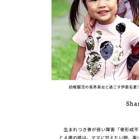
幼稚園児の長男長女と過ごす伊是名夏
Sha
生まれつき骨が弱い障害「骨形成不
と４歳の娘は、ママに甘えたい時、車