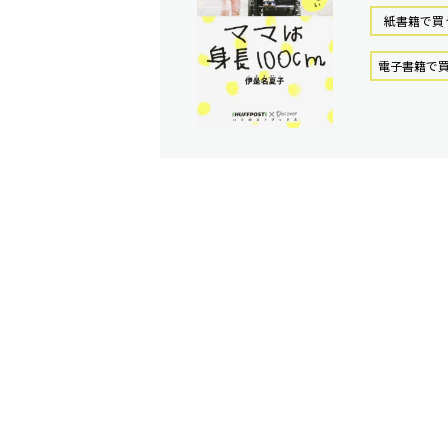
紙書籍で買
電⼦書籍で