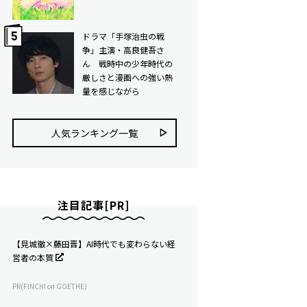
ドラマ「手塚治虫の戦
争」主演・高良健吾さ
ん 戦時中の少年時代の
厳しさと漫画への強い熱
量を感じながら
人気ランキング⼀覧
注目記事[PR]
【見城徹×藤田晋】AI時代でも変わらない経
営者の本質
PR(FINCHI on GOETHE)