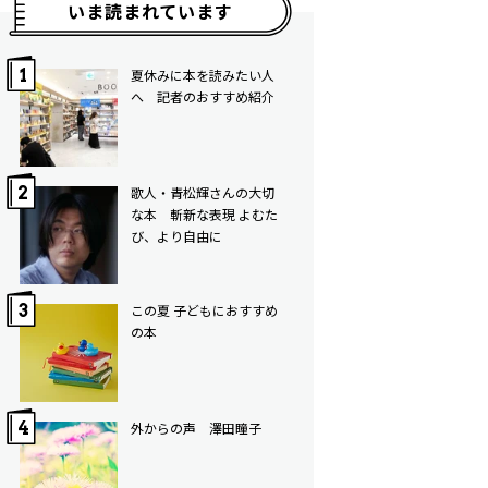
いま読まれています
夏休みに本を読みたい人
へ 記者のおすすめ紹介
歌人・青松輝さんの大切
な本 斬新な表現 よむた
び、より自由に
この夏 子どもにおすすめ
の本
外からの声 澤田瞳子