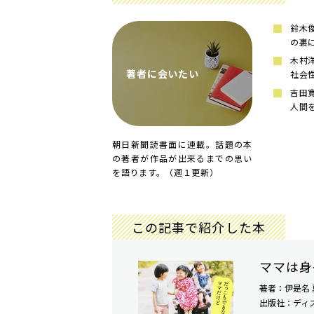
鈴木
の裏
木村
著者に会いたい
社会
吉田
人間
朝日新聞読書面に連載。話題の本
の著者が作品が出来るまでの思い
を語ります。（週１更新）
この記事で紹介した本
ママは身
著者：伊是名 
出版社：ディ