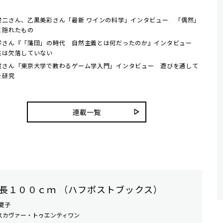
俊二さん、乙黒美彩さん「最新 ワインの科学」インタビュー 「偶然」
に隠れたもの
洋さん『「蒲団」の時代 自然主義とは何だったのか』インタビュー
性は欠落していない
寛さん「東京大学で教わるゲーム学入門」インタビュー 遊びを通して
を研究
連載一覧
長１００ｃｍ （ハフポストブックス）
夏子
スカヴァー・トゥエンティワン