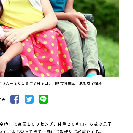
子さん＝２０１９年７月９日、川崎市麻生区、池永牧子撮影
re
全症」で身長１００センチ、体重２０キロ。６歳の息子
いすによじ登ってきて一緒にお散歩やお昼寝をする。