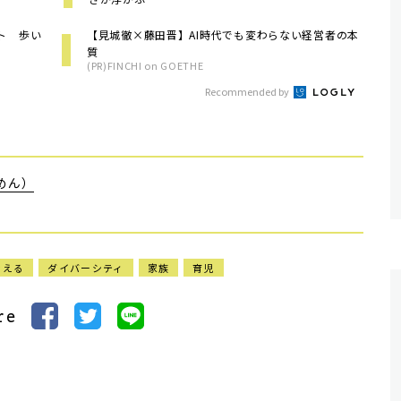
ト 歩い
【見城徹×藤田晋】AI時代でも変わらない経営者の本
質
(PR)FINCHI on GOETHE
Recommended by
めん）
考える
ダイバーシティ
家族
育児
re