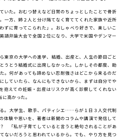
ていた。おむつ替えなど日常のちょっとしたことで骨折
。一方、姉２人と分け隔てなく育ててくれた家族や近所
わずに育ってこられた」。おしゃべり好きで、楽しいこ
英語弁論大会で全国２位になり、大学で米国やデンマー
ら東京の大学への進学、結婚、出産と、人生の節目ごと
とうとう結婚式に出席しなかった。しかしその都度、助
た。何があっても諦めない忍耐強さはどこから来るのだ
にしていたら、なんにもできないから、まずは自分でや
を抱えての妊娠・出産はリスクが高く診察してくれない
当に高かった。
る。大学生、歌手、パティシエ……らが１日３人交代制
の体験や思いを、著者は新聞のコラムや講演で発信して
？ 「私が子育てしていると言うと絶句されることがあ
てないだろうと思われているから。でも、やり方を見つ