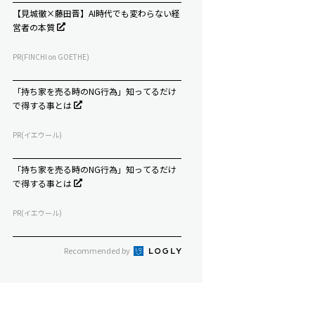
【見城徹×藤田晋】AI時代でも変わらない経
営者の本質
PR(FINCHI on GOETHE)
「持ち家を売る時のNG行為」知ってるだけ
で得する事とは
PR(イエウール)
「持ち家を売る時のNG行為」知ってるだけ
で得する事とは
PR(イエウール)
Recommended by