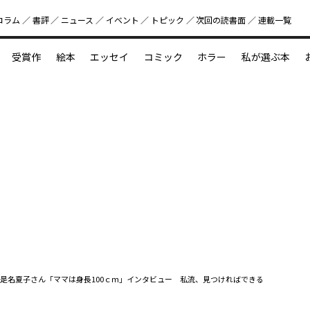
コラム
書評
ニュース
イベント
トピック
次回の読書⾯
連載一覧
好書好日
受賞作
絵本
エッセイ
コミック
ホラー
私が選ぶ本
？
えほん新定番
今めぐりたい児童文学の世界
図鑑の中の小宇宙
是名夏子さん「ママは身長100ｃｍ」インタビュー 私流、見つければできる