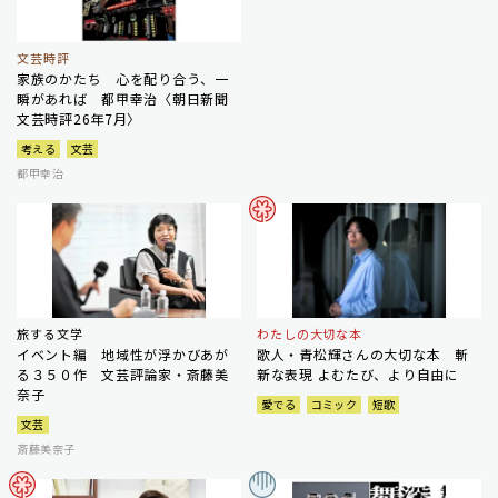
文芸時評
家族のかたち 心を配り合う、一
瞬があれば 都甲幸治〈朝日新聞
文芸時評26年7月〉
考える
文芸
都甲幸治
旅する文学
わたしの大切な本
イベント編 地域性が浮かびあが
歌人・青松輝さんの大切な本 斬
る３５０作 文芸評論家・斎藤美
新な表現 よむたび、より自由に
奈子
愛でる
コミック
短歌
文芸
斎藤美奈子