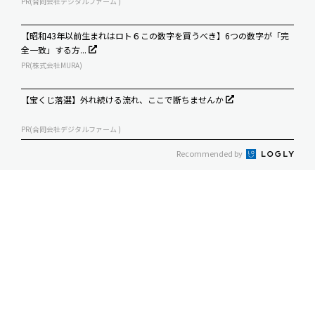
PR(合同会社デジタルファーム )
【昭和43年以前生まれはロト６この数字を買うべき】6つの数字が「完
全一致」する方...
PR(株式会社MURA)
【宝くじ落選】外れ続ける流れ、ここで断ちませんか
PR(合同会社デジタルファーム )
Recommended by