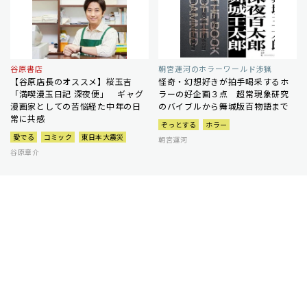
谷原書店
朝宮運河のホラーワールド渉猟
【谷原店長のオススメ】桜玉吉
怪奇・幻想好きが拍手喝采するホ
「満喫漫玉日記 深夜便」 ギャグ
ラーの好企画３点 超常現象研究
漫画家としての苦悩経た中年の日
のバイブルから舞城版百物語まで
常に共感
ぞっとする
ホラー
愛でる
コミック
東日本大震災
朝宮運河
谷原章介