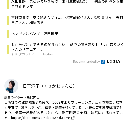
永田礼路「まどいのいきもの 銀河生物観察記」 架空の新種から生
まれるドラマ
書評委員の「夏に読みたい３点」③古田徹也さん、御厨貴さん、美村
里江さん、横尾忠則...
ペンギンとパンダ 澤田瞳子
おかたづけもできる点がうれしい！ 動物の鳴き声やセリフが盛りだく
さんの「アニア ...
(PR)タカラトミー｜Hugkum
Recommended by
日下淳子（くさかじゅんこ）
編集ライター・元保育士
出版社での雑誌編集者を経て、2008年よりフリーランス。出産を機に、絵本
と子育て、暮らしを中心に編集・執筆を行っている。現役の音楽教室講師でも
あり、保育士経験があることから、親子関連の企画、運営にも携わってい
る。
https://ehon-press.amebaownd.com/