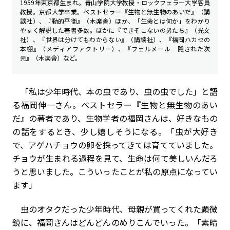
1959年東京都生まれ。青山学院大学教授・ロックフェラー大学客員
教授。京都大学卒業。ベストセラー『生物と無生物のあいだ』（講
談社）、『動的平衡』（木楽舎）ほか、「生命とは何か」をわかり
やすく解説した著書多数。ほかに『できそこないの男たち』（光文
社）、『世界は分けてもわからない』（講談社）、『福岡ハカセの
本棚』（メディアファクトリー）、『フェルメール 隠された次
元』（木楽舎）など。
「私は少年時代、本の虫であり、虫の虫でした」と語
る福岡伸一さん。ベストセラー『生物と無生物のあい
だ』の著者であり、生物学者の福岡さんは、好きなもの
の話をするとき、少し嬉しそうになる。「虫が大好き
で、アゲハチョウの卵を採ってきては育てていました。
チョウが生まれる過程を見て、生命は何て美しいんだろ
うと思いました。こういったことが私の原点になってい
ます」
虫のオタクだった少年時代、母親が買ってくれた顕微
鏡に、福岡さんはどんどんのめりこんでいった。「素晴