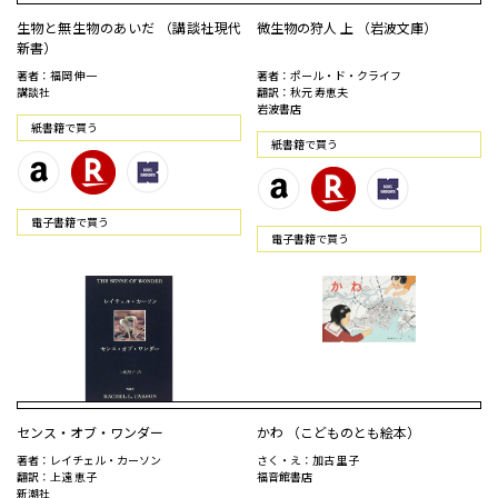
生物と無生物のあいだ （講談社現代
微生物の狩人 上 （岩波文庫）
新書）
著者：福岡 伸一
著者：ポール・ド・クライフ
講談社
翻訳：秋元 寿恵夫
岩波書店
紙書籍で買う
紙書籍で買う
電⼦書籍で買う
電⼦書籍で買う
センス・オブ・ワンダー
かわ （こどものとも絵本）
著者：レイチェル・カーソン
さく・え：加古 里子
翻訳：上遠 恵子
福音館書店
新潮社