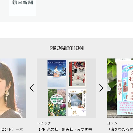
トピック
コラム
レゼント】一木
【PR 光文社・創英社・みすず書
「海をわたる