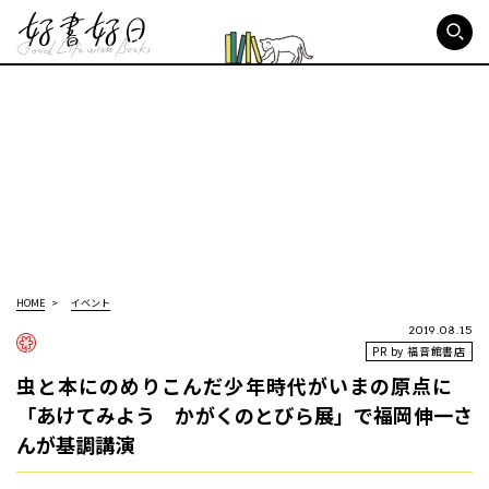
好書好日
HOME
イベント
2019.08.15
PR by 福音館書店
虫と本にのめりこんだ少年時代がいまの原点に
「あけてみよう かがくのとびら展」で福岡伸一さ
んが基調講演