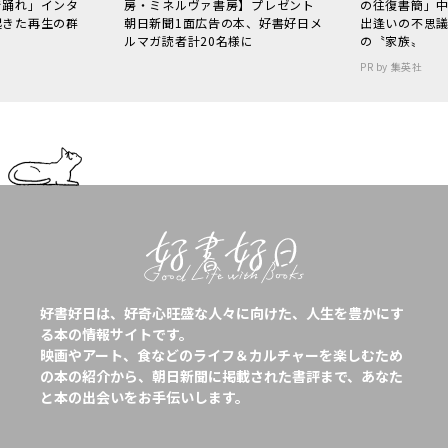
で踊れ」インタ
房・ミネルヴァ書房】プレゼント
の往復書簡」
起きた再生の群
朝日新聞1面広告の本、好書好日メ
出逢いの不思
ルマガ読者計20名様に
の〝家族〟
PR by 集英社
好書好日は、好奇心旺盛な人々に向けた、人生を豊かにす
る本の情報サイトです。
映画やアート、食などのライフ＆カルチャーを楽しむため
の本の紹介から、朝日新聞に掲載された書評まで、あなた
と本の出会いをお手伝いします。