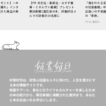
レゼント】一木
【PR 光文社・創英社・みすず書
「海をわたる
で踊れ」インタ
房・ミネルヴァ書房】プレゼント
の往復書簡」
起きた再生の群
朝日新聞1面広告の本、好書好日メ
出逢いの不思
ルマガ読者計20名様に
の〝家族〟
PR by 集英社
好書好日は、好奇心旺盛な人々に向けた、人生を豊かにす
る本の情報サイトです。
映画やアート、食などのライフ＆カルチャーを楽しむため
の本の紹介から、朝日新聞に掲載された書評まで、あなた
と本の出会いをお手伝いします。