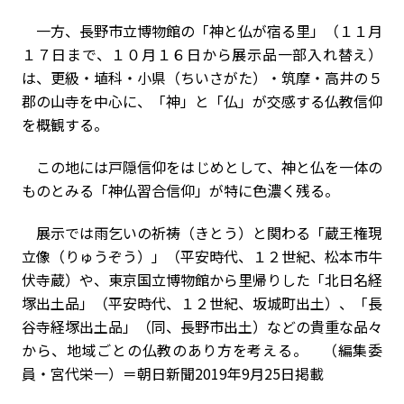
一方、長野市立博物館の「神と仏が宿る里」（１１月
１７日まで、１０月１６日から展示品一部入れ替え）
は、更級・埴科・小県（ちいさがた）・筑摩・高井の５
郡の山寺を中心に、「神」と「仏」が交感する仏教信仰
を概観する。
この地には戸隠信仰をはじめとして、神と仏を一体の
ものとみる「神仏習合信仰」が特に色濃く残る。
展示では雨乞いの祈祷（きとう）と関わる「蔵王権現
立像（りゅうぞう）」（平安時代、１２世紀、松本市牛
伏寺蔵）や、東京国立博物館から里帰りした「北日名経
塚出土品」（平安時代、１２世紀、坂城町出土）、「長
谷寺経塚出土品」（同、長野市出土）などの貴重な品々
から、地域ごとの仏教のあり方を考える。 （編集委
員・宮代栄一）＝朝日新聞2019年9月25日掲載