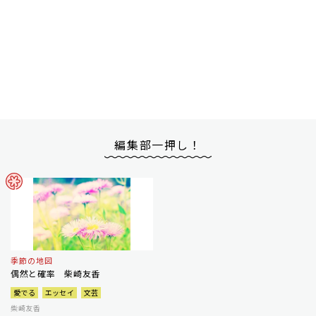
編集部一押し！
季節の地図
偶然と確率 柴崎友香
愛でる
エッセイ
文芸
柴崎友香