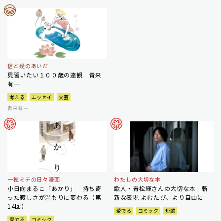
信と疑のあいだ
見習いたい１００歳の達観 青来
有一
考える
エッセイ
文芸
青来有一
一穂ミチの日々漫画
わたしの大切な本
小日向まるこ「あかり」 持ち寄
歌人・青松輝さんの大切な本 斬
った寂しさが温もりに変わる（第
新な表現 よむたび、より自由に
14回）
愛でる
コミック
短歌
愛でる
コミック