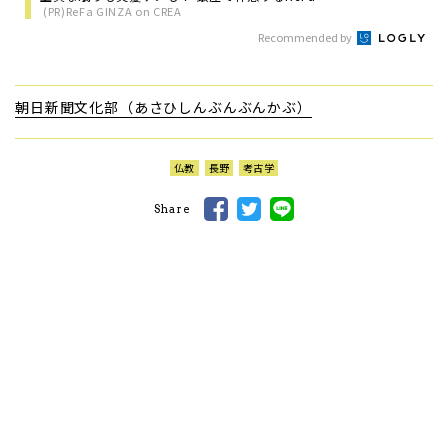
(PR)ReFa GINZA on CREA
Recommended by
朝日新聞文化部（あさひしんぶんぶんかぶ）
仏教
長野
考古学
Share