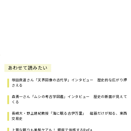
あわせて読みたい
塚田良道さん「天界図像の古代学」インタビュー 歴史的な広がり押
さえる
森勇一さん「ムシの考古学図鑑」インタビュー 歴史の断面が見えて
くる
長崎大・野上建紀教授「海に眠る古伊万里」 磁器だけが知る、東西
交易史
上質な眠りも美髪ケアも！ 銀座で体感するReFa