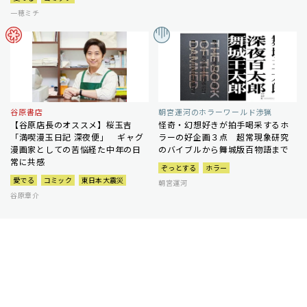
一穂ミチ
谷原書店
朝宮運河のホラーワールド渉猟
【谷原店長のオススメ】桜玉吉
怪奇・幻想好きが拍手喝采するホ
「満喫漫玉日記 深夜便」 ギャグ
ラーの好企画３点 超常現象研究
漫画家としての苦悩経た中年の日
のバイブルから舞城版百物語まで
常に共感
ぞっとする
ホラー
愛でる
コミック
東日本大震災
朝宮運河
谷原章介