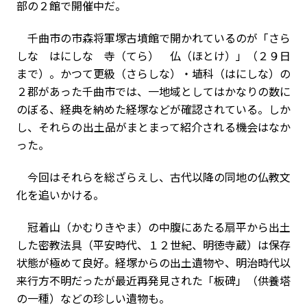
部の２館で開催中だ。
千曲市の市森将軍塚古墳館で開かれているのが「さら
しな はにしな 寺（てら） 仏（ほとけ）」（２９日
まで）。かつて更級（さらしな）・埴科（はにしな）の
２郡があった千曲市では、一地域としてはかなりの数に
のぼる、経典を納めた経塚などが確認されている。しか
し、それらの出土品がまとまって紹介される機会はなか
った。
今回はそれらを総ざらえし、古代以降の同地の仏教文
化を追いかける。
冠着山（かむりきやま）の中腹にあたる扇平から出土
した密教法具（平安時代、１２世紀、明徳寺蔵）は保存
状態が極めて良好。経塚からの出土遺物や、明治時代以
来行方不明だったが最近再発見された「板碑」（供養塔
の一種）などの珍しい遺物も。