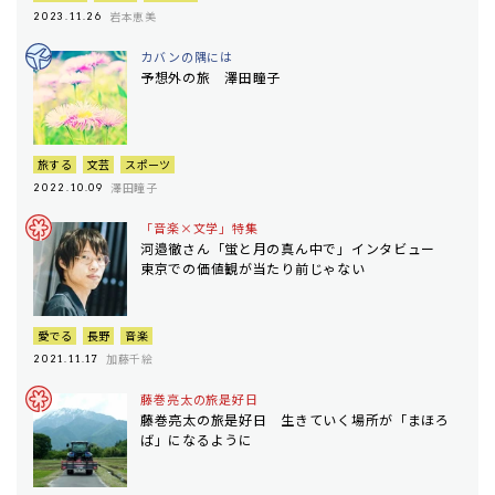
岩本恵美
2023.11.26
カバンの隅には
予想外の旅 澤田瞳子
旅する
文芸
スポーツ
澤田瞳子
2022.10.09
「音楽×文学」特集
河邉徹さん「蛍と月の真ん中で」インタビュー
東京での価値観が当たり前じゃない
愛でる
長野
音楽
加藤千絵
2021.11.17
藤巻亮太の旅是好日
藤巻亮太の旅是好日 生きていく場所が「まほろ
ば」になるように