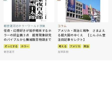
朝宮運河のホラーワールド渉猟
コラム
怪奇・幻想好きが拍手喝采するホ
アメリカ・政治と戦争 さまよえ
ラーの好企画３点 超常現象研究
る超大国のゆくえ 【じんぶん堂
のバイブルから舞城版百物語まで
注目記事セレクト】
ぞっとする
ホラー
考える
アメリカ
政治
朝宮運河
加賀直樹