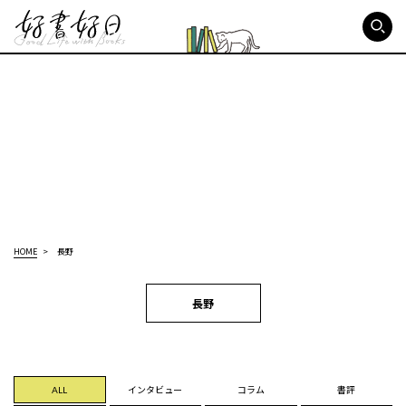
好書好日
HOME
長野
長野
ALL
インタビュー
コラム
書評