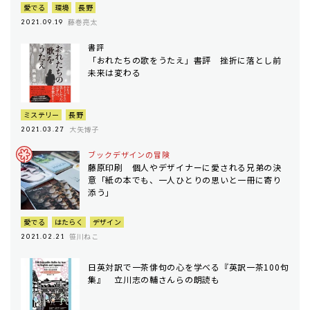
愛でる
環境
長野
藤巻亮太
2021.09.19
書評
「おれたちの歌をうたえ」書評 挫折に落とし前
未来は変わる
ミステリー
長野
大矢博子
2021.03.27
ブックデザインの冒険
藤原印刷 個人やデザイナーに愛される兄弟の決
意「紙の本でも、一人ひとりの思いと一冊に寄り
添う」
愛でる
はたらく
デザイン
笹川ねこ
2021.02.21
日英対訳で一茶俳句の心を学べる『英訳一茶100句
集』 立川志の輔さんらの朗読も