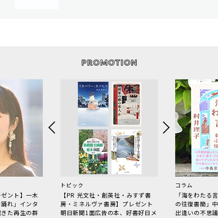
トピック
コラム
レゼント】一木
【PR 光文社・創英社・みすず書
「海をわたる
で踊れ」インタ
房・ミネルヴァ書房】プレゼント
の往復書簡」
起きた再生の群
朝日新聞1面広告の本、好書好日メ
出逢いの不思