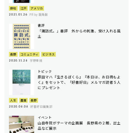
俳句
江戸
アメリカ
PR by 龍角散
2021.01.26
書評
「諏訪式。」書評 外からの刺激、受け入れる風
土
長野
コミュニティ
ビジネス
宇野重規
2020.11.28
トピック
原田マハ『生きるぼくら』『本日は、お日柄もよ
く』をセットで、「好書好日」メルマガ読者５人
にプレゼント
人生
農業
長野
好書好日編集部
2020.08.08
イベント
山岳寺院がテーマの企画展 長野県の２館、出土
品など展示