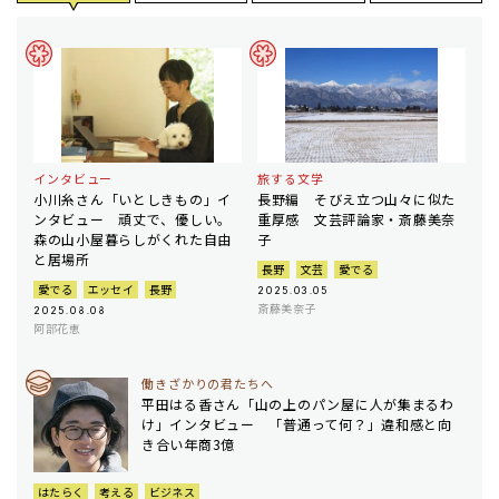
インタビュー
旅する文学
小川糸さん「いとしきもの」イ
長野編 そびえ立つ山々に似た
ンタビュー 頑丈で、優しい。
重厚感 文芸評論家・斎藤美奈
森の山小屋暮らしがくれた自由
子
と居場所
長野
文芸
愛でる
愛でる
エッセイ
長野
2025.03.05
斎藤美奈子
2025.08.08
阿部花恵
働きざかりの君たちへ
平田はる香さん「山の上のパン屋に人が集まるわ
け」インタビュー 「普通って何？」違和感と向
き合い年商3億
はたらく
考える
ビジネス