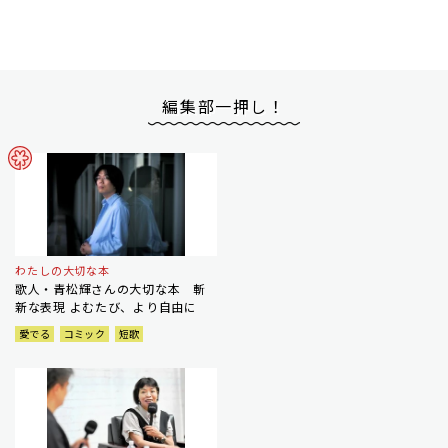
編集部一押し！
わたしの大切な本
歌人・青松輝さんの大切な本 斬
新な表現 よむたび、より自由に
愛でる
コミック
短歌