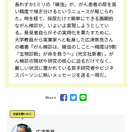
長わずか1ミリの「線虫」が、がん患者の尿を高
い精度で嗅ぎ分けるというニュースが報じられ
た。時を経て、採尿だけで簡単にできる画期的
ながん検診が、いよいよ実現しようとしてい
る。発見者自らがその実用化を果たすために、
大学教員から実業家へと転身した広津崇亮さん
の著書『がん検診は、線虫のしごと～精度は9割
「生物診断」が命を救う～』(光文社新書) 。が
ん検診の現状や研究の核心に迫るだけでなく、
厳しい状況に置かれている若手研究者やビジネ
スパーソンに熱いメッセージを送る一冊だ。
Share
お話を聞いた⼈
広津崇亮