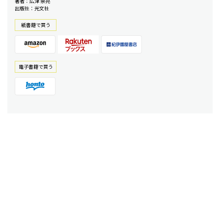
著者：広津 崇亮
出版社：光文社
紙書籍で買う
電⼦書籍で買う