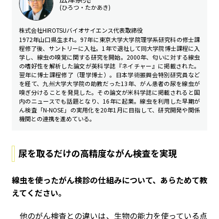
(ひろつ・たかあき)
株式会社HIROTSUバイオサイエンス代表取締役
1972年山口県生まれ。97年に東京大学大学院理学系研究科の修士課
程修了後、サントリーに入社。1年で退社して同大学院博士課程に入
学し、線虫の嗅覚に関する研究を開始。2000年、匂いに対する線虫
の嗜好性を解析した論文が英科学誌『ネイチャー』に掲載された。
翌年に博士課程修了（理学博士）。日本学術振興会特別研究員など
を経て、九州大学大学院の助教だった13年、がん患者の尿を線虫が
嗅ぎ分けることを発見した。その論文が米科学誌に掲載されると国
内のニュースでも話題となり、16年に起業。線虫を利用した早期が
ん検査「N-NOSE」の実用化を20年1月に目指して、研究開発や関係
機関との連携を進めている。
尿を取るだけの高精度ながん検査を実現
――線虫を使ったがん検診の仕組みについて、あらためて教
えてください。
他のがん検査との違いは、生物の能力を使っている点