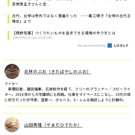
宮野真生子さんと全...
古代、女帝は例外ではなく普遍だった ──義江明子『女帝の古代王
権史』より
【西野亮廣】つくりたいものを追求できる環境の作り方とは
(PR)FINCHI on GOETHE
Recommended by
北林のぶお（きたばやしのぶお）
ライター
新聞記者、雑誌編集、広告制作を経て、フリーのプランナー／コピーライ
ター。2016年から大学講師にも挑戦。仕事をマイペースにこなし、10代の頃
に好きだったSF作家、星新一、ボルヘス、S・レムを再読しようと計画中。
山田秀隆（やまだひでたか）