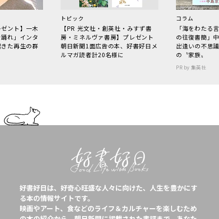
トピック
コラム
レゼント】一木
【PR 光文社・創英社・みすず書
「海をわたる
で踊れ」インタ
房・ミネルヴァ書房】プレゼント
の往復書簡」
起きた再生の群
朝日新聞1面広告の本、好書好日メ
出逢いの不思
ルマガ読者計20名様に
の〝家族〟
PR by 集英社
好書好日は、好奇心旺盛な人々に向けた、人生を豊かにす
る本の情報サイトです。
映画やアート、食などのライフ＆カルチャーを楽しむため
の本の紹介から、朝日新聞に掲載された書評まで、あなた