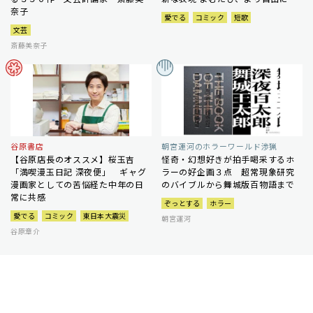
奈子
愛でる
コミック
短歌
文芸
斎藤美奈子
谷原書店
朝宮運河のホラーワールド渉猟
【谷原店長のオススメ】桜玉吉
怪奇・幻想好きが拍手喝采するホ
「満喫漫玉日記 深夜便」 ギャグ
ラーの好企画３点 超常現象研究
漫画家としての苦悩経た中年の日
のバイブルから舞城版百物語まで
常に共感
ぞっとする
ホラー
愛でる
コミック
東日本大震災
朝宮運河
谷原章介