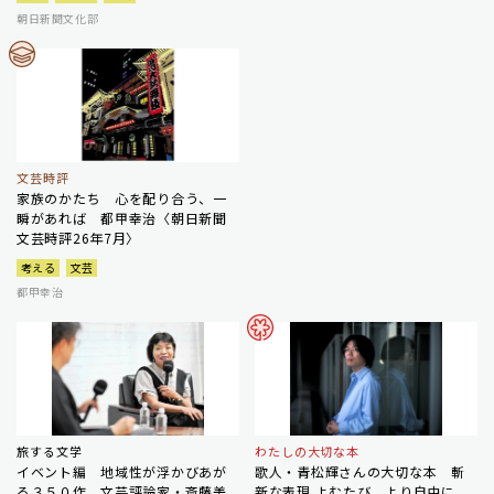
朝日新聞文化部
文芸時評
家族のかたち 心を配り合う、一
瞬があれば 都甲幸治〈朝日新聞
文芸時評26年7月〉
考える
文芸
都甲幸治
旅する文学
わたしの大切な本
イベント編 地域性が浮かびあが
歌人・青松輝さんの大切な本 斬
る３５０作 文芸評論家・斎藤美
新な表現 よむたび、より自由に