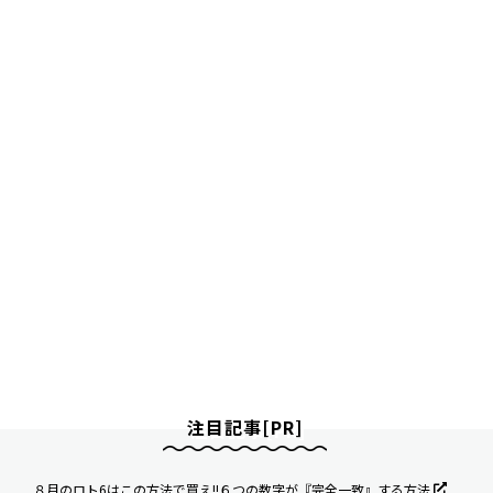
注目記事[PR]
８月のロト6はこの方法で買え!!６つの数字が『完全一致』する方法